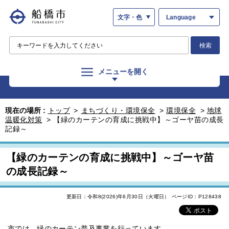
文字・色
Language
検索
メニューを開く
現在の場所 :
トップ
>
まちづくり・環境保全
>
環境保全
>
地球
温暖化対策
>
【緑のカーテンの育成に挑戦中】～ゴーヤ苗の成長
記録～
【緑のカーテンの育成に挑戦中】～ゴーヤ苗
の成長記録～
更新日：令和8(2026)年6月30日（火曜日）
ページID：P128438
市では、緑のカーテン普及事業を行っています。