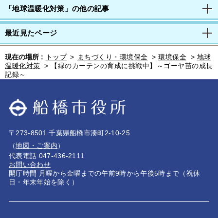
「地球温暖化対策」の他の記事
最近見たページ
現在の場所 :
トップ
>
まちづくり・環境保全
>
環境保全
>
地球
温暖化対策
>
【緑のカーテンの育成に挑戦中】～ゴーヤ苗の成長
記録～
〒273-8501 千葉県船橋市湊町2-10-25
（
地図・ご案内
）
代表電話 047-436-2111
お問い合わせ
開庁時間 月曜から金曜までの午前9時から午後5時まで（祝休
日・年末年始を除く）