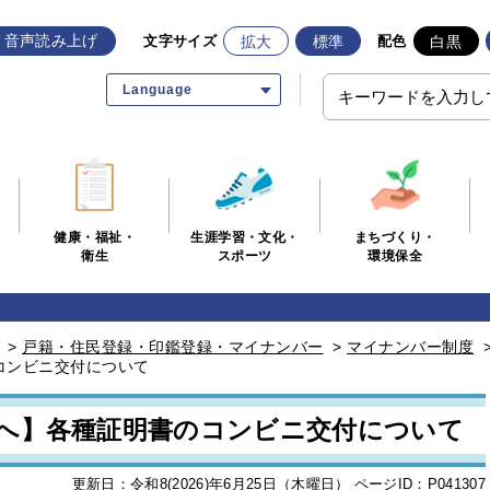
音声読み上げ
拡大
標準
白黒
文字サイズ
配色
Language
生涯学習・文化・
まちづくり・
健康・福祉・
スポーツ
環境保全
衛生
>
戸籍・住民登録・印鑑登録・マイナンバー
>
マイナンバー制度
コンビニ交付について
へ】各種証明書のコンビニ交付について
更新日：令和8(2026)年6月25日（木曜日）
ページID：P041307