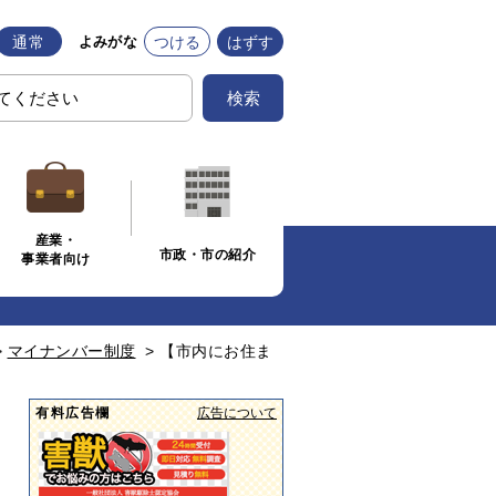
通常
つける
はずす
よみがな
検索
産業・
市政・市の紹介
事業者向け
>
マイナンバー制度
>
【市内にお住ま
有料広告欄
広告について