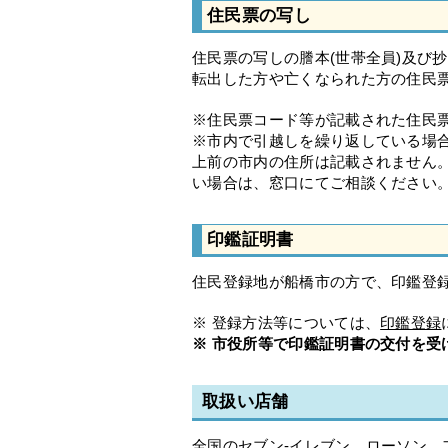
住民票の写し
住民票の写しの謄本(世帯全員)及び抄
転出した方や亡くなられた方の住民
※住民票コード等が記載された住民
※市内で引越しを繰り返している場
上前の市内の住所は記載されません
い場合は、窓口にてご相談ください
印鑑証明書
住民登録地が船橋市の方で、印鑑登
※ 登録方法等については、
印鑑登録
※ 市役所等で印鑑証明書の交付を受
取扱い店舗
全国のセブン‐イレブン、ローソン