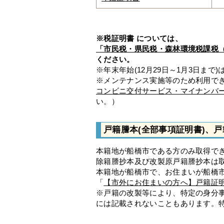
※税証明書
については、
「市民税・県民税・森林環境税課税
ください。
※年末年始(12月29日～1月3日まで
※メンテナンス実施等のため利用で
コンビニ交付サービス・マイナンバ
い。）
戸籍謄本(全部事項証明書)、戸
本籍地が船橋市である方のみ取得で
除籍謄抄本及び改製原戸籍謄抄本は
本籍地が船橋市で、お住まいが船橋
「
【市外にお住まいの方へ】戸籍証
※戸籍の改製等により、特定の身分
には記載されないこともあります。