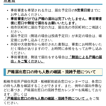
注意点
事前審査を希望される方は、届出予定日の
5営業日前
までに
お申し込みください。
事前審査だけでは戸籍の届出は完了いたしません。事前審査
後に窓口や郵送で届出をお願いいたします。
他市区町村に届出予定の方は、届出先の市区町村にご相談く
ださい。
届出予定日（郵送の場合は投函予定日）が未定の場合は、確
定後にお申し込みください。
外国や大使館等から発行された書類は、審査にお時間をいた
だく場合がありますので、お時間に余裕をもってお申し込み
ください。
事前審査後、郵送で届出をする場合は
「郵送による戸籍の届
出」をご覧ください。
戸籍届出窓口の待ち人数の確認・混雑予想について
船橋市役所戸籍住民課・船橋駅前総合窓口センターでは、各窓口
の待ち人数を確認することができます。また、例年の届出件数な
どに基づき、戸籍届出窓口の混雑予想カレンダーを掲載しており
ます。詳しくは
「戸籍届出窓口の待ち人数の確認・混雑予想について 」
をご覧
ください。