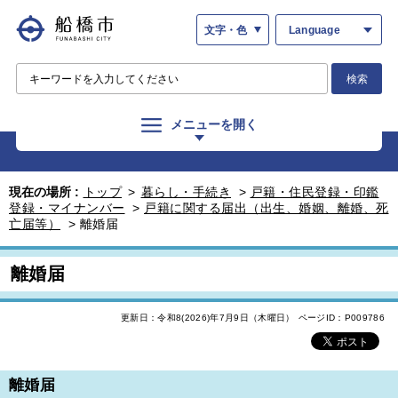
文字・色
Language
検索
メニューを開く
現在の場所 :
トップ
>
暮らし・手続き
>
戸籍・住民登録・印鑑
登録・マイナンバー
>
戸籍に関する届出（出生、婚姻、離婚、死
亡届等）
>
離婚届
離婚届
更新日：令和8(2026)年7月9日（木曜日）
ページID：P009786
離婚届