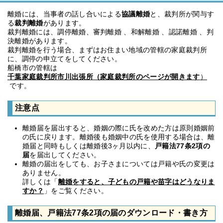
離婚には、当事者の話し合いによる
協議離婚
と、裁判所が関与す
る
裁判離婚
があります。
裁判離婚には、調停離婚、審判離婚 、和解離婚 、認諾離婚 、判
決離婚があります。
裁判離婚を行う場合、まずはお住まい地域の管轄の家庭裁判所
に、調停の申立てをしてください。
船橋市の管轄は
千葉家庭裁判所市川出張所（家庭裁判所のページが開きます
）
です。
注意点
離婚届を届出すると、婚姻の際に氏を改めた方は原則婚姻前
の氏に戻ります。離婚後も婚姻中の氏を使用する場合は、離
婚届と同時もしくは離婚後3ヶ月以内に、
戸籍法77条2項の
届
を届出してください。
離婚の届出をしても、お子さまについては戸籍や氏の変更は
ありません。
詳しくは「
離婚をすると、子どもの戸籍や苗字はどうなりま
すか？
」をご覧ください。
離婚届、戸籍法77条2項の届のダウンロード・書き方