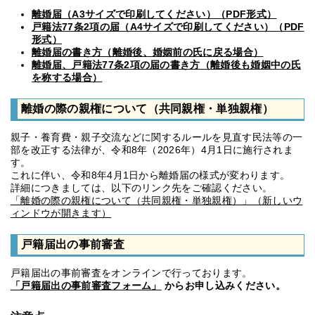
離婚届（A3サイズで印刷してください）（PDF形式）
戸籍法77条2項の届（A4サイズで印刷してください）（PDF
形式）
離婚届の書き方（離婚後、婚姻前の氏に戻る場合）
離婚届、戸籍法77条2項の届の書き方（離婚後も婚姻中の氏
を称する場合）
離婚の際の親権について（共同親権・単独親権）
親子・養育費・親子交流などに関するルールを見直す民法等の一
部を改正する法律が、令和8年（2026年）4月1日に施行されま
す。
これに伴い、令和8年4月1日から離婚届の様式が変わります。
詳細につきましては、以下のリンク先をご確認ください。
「離婚の際の親権について（共同親権・単独親権）」（新しいウ
ィンドウが開きます）
戸籍届出の事前審査
戸籍届出の事前審査をオンラインで行っております。
「戸籍届出の事前審査フォーム」
からお申し込みください。