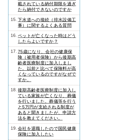
載されている納付期限を過ぎ
たら納付できないのですか
15.
下水道への接続（排水設備工
事）に関するよくある質問
16.
ペットが亡くなった時はどう
したらよいですか？
17.
75歳になり、会社の健康保
険（被用者保険）から後期高
齢者医療制度に加入しまし
た。以前と比べて保険料が高
くなっているのですがなぜで
すか。
18.
後期高齢者医療制度に加入し
ている家族が亡くなり、葬儀
を行いました。葬儀等を行う
と5万円が支給される制度が
あると聞きましたが、申請方
法を教えてください。
19.
会社を退職したので国民健康
保険に加入したい