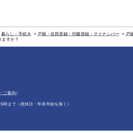
>
暮らし・手続き
>
戸籍・住民登録・印鑑登録・マイナンバー
>
戸
りますか？
・ご案内
）
後5時まで（祝休日・年末年始を除く）