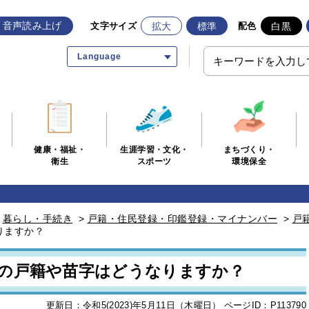
音声読み上げ
拡大
標準
白黒
文字サイズ
配色
Language
生涯学習・文化・
まちづくり・
健康・福祉・
スポーツ
環境保全
衛生
>
暮らし・手続き
>
戸籍・住民登録・印鑑登録・マイナンバー
>
戸
りますか？
の戸籍や苗字はどうなりますか？
更新日：令和5(2023)年5月11日（木曜日）
ページID：P113790