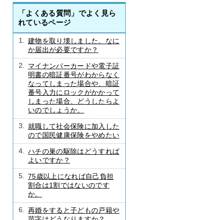
「よくある質問」でよく見ら
れているページ
1.
建物を取り壊しました。なに
か届出が必要ですか？
2.
マイナンバーカードや電子証
明書の暗証番号がわからなく
なってしまった場合や、暗証
番号入力にロックがかかって
しまった場合、どうしたらよ
いのでしょうか。
3.
就職して社会保険に加入した
ので国民健康保険をやめたい
4.
ハチの巣の駆除はどうすれば
よいですか？
5.
75歳以上になれば自己負担
割合は1割ではないのです
か。
6.
再婚をすると子どもの戸籍や
苗字はどうなりますか？