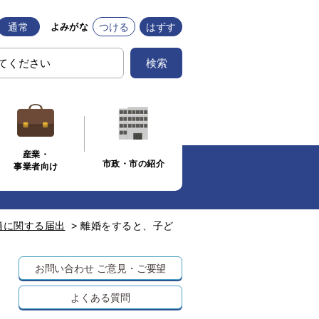
通常
つける
はずす
よみがな
検索
産業・
市政・市の紹介
事業者向け
籍に関する届出
>
離婚をすると、子ど
お問い合わせ
ご意見・ご要望
よくある質問