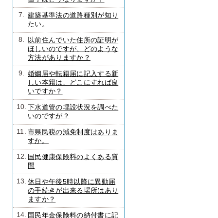
7.
建築基準法の道路種別が知り
たい。
8.
以前住んでいた住所の証明が
ほしいのですが、どのような
方法がありますか？
9.
婚姻届や転籍届に記入する新
しい本籍は、どこにすれば良
いですか？
10.
下水道管の埋設状況を調べた
いのですが？
11.
市県民税の減免制度はありま
すか。
12.
国民健康保険料のよくある質
問
13.
休日や午後5時以降に異動届
の手続きが出来る場所はあり
ますか？
14.
国民年金保険料の納付書に記