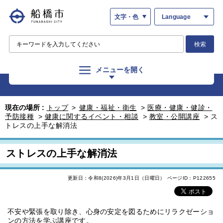
文字・色
Language
検索
メニューを開く
現在の場所 :
トップ
>
健康・福祉・衛生
>
医療・健康・健診・
予防接種
>
健康に関するイベント・相談
>
教室・公開講座
>
ス
トレスの上手な解消法
ストレスの上手な解消法
更新日：令和8(2026)年3月1日（日曜日）
ページID：P122655
不安や緊張を取り除き、心身の安定を図るためにリラクゼーショ
ンの方法を学ぶ講座です。