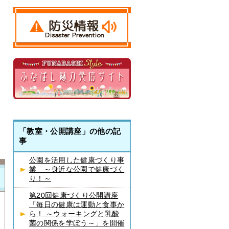
「教室・公開講座」の他の記
事
公園を活用した健康づくり事
業 ～身近な公園で健康づく
り！～
第20回健康づくり公開講座
「毎日の健康は運動と食事か
ら！ ～ウォーキングと乳酸
菌の関係を学ぼう～」を開催