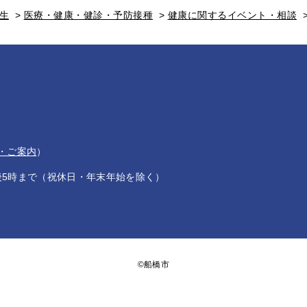
生
>
医療・健康・健診・予防接種
>
健康に関するイベント・相談
・ご案内
）
後5時まで（祝休日・年末年始を除く）
©船橋市