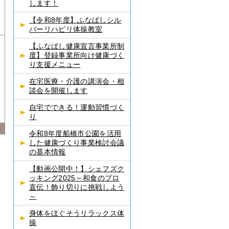
します！
【令和8年度】ふなばしシル
バーリハビリ体操教室
【ふなばし健康宣言事業所制
度】登録事業所向け健康づく
り支援メニュー
在宅医療・介護の講演会・相
談会を開催します
自宅でできる！運動習慣づく
り
令和8年度船橋市公園を活用
した健康づくり事業検討会議
の基本情報
【動画公開中！】シェフズク
ッキング2025～和食のプロ
直伝！飾り切りに挑戦しよう
～
身体をほぐそうリラックス体
操