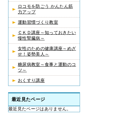
ロコモを防ごう かんたん筋
力アップ
運動習慣づくり教室
ＣＫＤ講座～知っておきたい
慢性腎臓病～
女性のための健康講座～めざ
せ！姿勢美人～
糖尿病教室～食事と運動のコ
ツ～
おくすり講座
最近見たページ
最近見たページはありません。