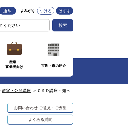
通常
つける
はずす
よみがな
検索
産業・
市政・市の紹介
事業者向け
>
教室・公開講座
>
ＣＫＤ講座～知っ
お問い合わせ
ご意見・ご要望
よくある質問