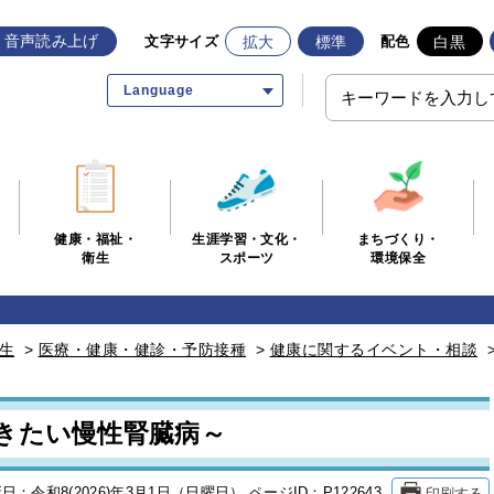
音声読み上げ
拡大
標準
白黒
文字サイズ
配色
Language
生涯学習・文化・
まちづくり・
健康・福祉・
スポーツ
環境保全
衛生
生
>
医療・健康・健診・予防接種
>
健康に関するイベント・相談
きたい慢性腎臓病～
印刷する
日：令和8(2026)年3月1日（日曜日）
ページID：P122643