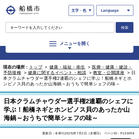
文字・色
Language
検索
メニューを開く
現在の場所 :
トップ
>
健康・福祉・衛生
>
医療・健康・健診・
予防接種
>
健康に関するイベント・相談
>
教室・公開講座
>
日
本クラムチャウダー選手権2連覇のシェフに学ぶ！船橋ネギとホ
ンビノス貝のあったか山海鍋～おうちで簡単シェフの味～
日本クラムチャウダー選手権2連覇のシェフに
学ぶ！船橋ネギとホンビノス貝のあったか山
海鍋～おうちで簡単シェフの味～
更新日：令和7(2025)年7月2日（水曜日）
ページID：P133059