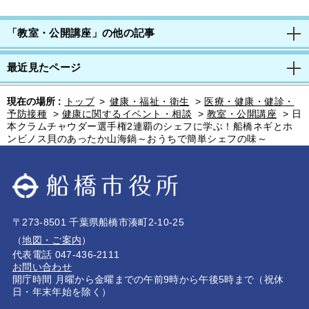
「教室・公開講座」の他の記事
最近見たページ
現在の場所 :
トップ
>
健康・福祉・衛生
>
医療・健康・健診・
予防接種
>
健康に関するイベント・相談
>
教室・公開講座
>
日
本クラムチャウダー選手権2連覇のシェフに学ぶ！船橋ネギとホ
ンビノス貝のあったか山海鍋～おうちで簡単シェフの味～
〒273-8501 千葉県船橋市湊町2-10-25
（
地図・ご案内
）
代表電話 047-436-2111
お問い合わせ
開庁時間 月曜から金曜までの午前9時から午後5時まで（祝休
日・年末年始を除く）