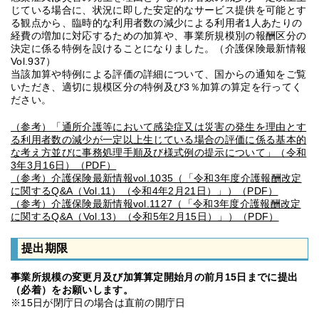
じている場合に、状況に即した安定的なサービス提供を可能とす
る観点から、臨時的な利用者数の減少による利用者1人あたりの
経費の増加に対応するための加算や、事業所規模別の報酬区分の
決定に係る特例を設けることになりました。（介護保険最新情報
Vol.937）
当該加算や特例による評価の詳細について、国からの通知をご覧
いただき、適切に規模区分の特例及び3％加算の算定を行ってく
ださい。
（参考）「通所介護等において感染症又は災害の発生を理由とす
る利用者数の減少が一定以上生じている場合の評価に係る基本的
な考え方並びに事務処理手順及び様式例の提示について」（令和
3年3月16日）（PDF）
（参考）介護保険最新情報vol.1035（「令和3年度介護報酬改定
に関するQ&A（Vol.11）（令和4年2月21日）」）（PDF）
（参考）介護保険最新情報vol.1127（「令和3年度介護報酬改定
に関するQ&A（Vol.13）（令和5年2月15日）」）（PDF）
提出期限
事業所規模の変更月及び加算算定開始月の前月15日までに提出
（必着）
をお願いします。
※15日が閉庁日の場合は直前の開庁日