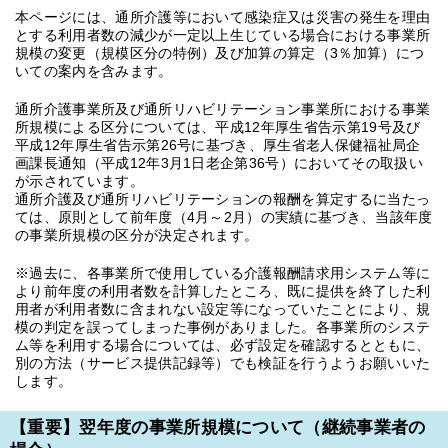
本ページには、通所介護等において感染症又は災害の発生を理由
とする利用者数の減少が一定以上生じている場合における事業所
規模の変更（規模区分の特例）及び加算の算定（3％加算）につ
いての案内を含みます。
通所介護事業所及び通所リハビリテーション事業所における事業
所規模による区分については、平成12年厚生省告示第19号及び
平成12年厚生省告示第26号に基づき、厚生省老人保健福祉局企
画課長通知（平成12年3月1日老企第36号）においてその取扱い
が示されています。
通所介護及び通所リハビリテーションの報酬を算定するに当たっ
ては、原則として前年度（4月～2月）の実績に基づき、当該年度
の事業所規模の区分が決定されます。
※過去に、各事業所で使用している介護報酬請求用システム等に
より前年度の利用者数を計算したところ、既に提供を終了した利
用者が利用者数に含まれない設定等になっていたことにより、規
模の判定を誤ってしまった事例がありました。各事業所のシステ
ム等を利用する場合については、必ず設定を確認するとともに、
別の方法（サービス提供記録等）でも検証を行うようお願いいた
します。
【重要】翌年度の事業所規模について（継続事業者の