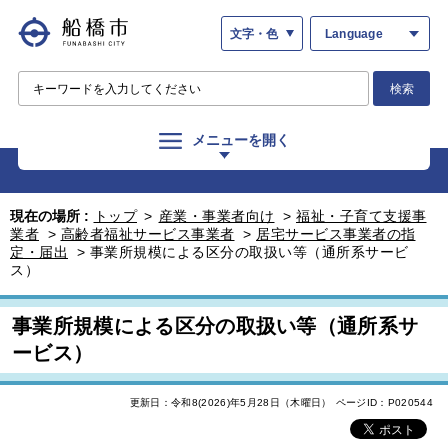
文字・色
Language
検索
メニューを開く
現在の場所 :
トップ
>
産業・事業者向け
>
福祉・子育て支援事
業者
>
高齢者福祉サービス事業者
>
居宅サービス事業者の指
定・届出
>
事業所規模による区分の取扱い等（通所系サービ
ス）
事業所規模による区分の取扱い等（通所系サ
ービス）
更新日：令和8(2026)年5月28日（木曜日）
ページID：P020544