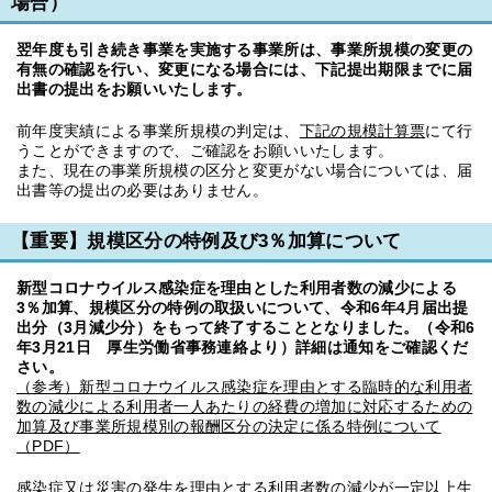
場合）
翌年度も引き続き事業を実施する事業所は、事業所規模の変更の
有無の確認を行い、変更になる場合には、下記提出期限までに
届
出書の提出をお願いいたします。
前年度実績による事業所規模の判定は、
下記の規模計算票
にて行
うことができますので、ご確認をお願いいたします。
また、現在の事業所規模の区分と変更がない場合については、届
出書等の提出の必要はありません。
【重要】規模区分の特例及び3％加算について
新型コロナウイルス感染症を理由とした利用者数の減少による
3％加算、規模区分の特例の取扱いについて、令和6年4月届出提
出分（3月減少分）をもって終了することとなりました。（令和6
年3月21日 厚生労働省事務連絡より）詳細は通知をご確認くだ
さい。
（参考）新型コロナウイルス感染症を理由とする臨時的な利用者
数の減少による利用者一人あたりの経費の増加に対応するための
加算及び事業所規模別の報酬区分の決定に係る特例について
（PDF）
感染症又は災害の発生を理由とする利用者数の減少が一定以上生