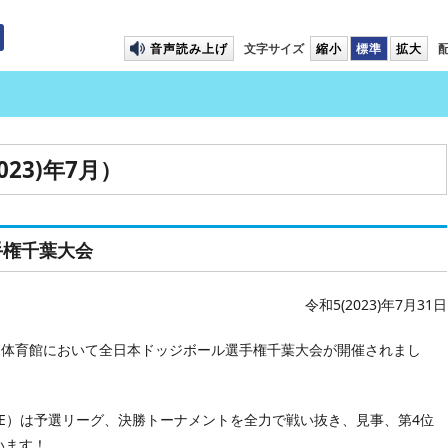
プして本文へ移動します
音声読み上げ
文字サイズ
縮小
標準
拡大
23)年7月）
手権千葉大会
令和5(2023)年7月31日
園体育館において全日本ドッジボール選手権千葉大会が開催されまし
TE）は予選リーグ、決勝トーナメントを全力で戦い抜き、見事、第4位
います！