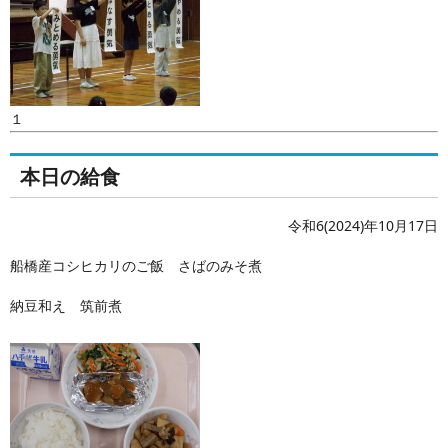
１
本日の給食
令和6(2024)年10月17日
船橋産コシヒカリのご飯 さばのみそ煮
納豆和え 筑前煮