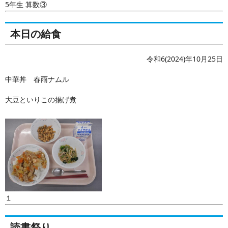
5年生 算数③
本日の給食
令和6(2024)年10月25日
中華丼 春雨ナムル
大豆といりこの揚げ煮
１
読書祭り