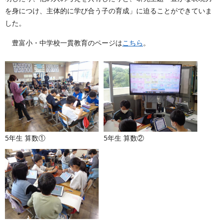
を身につけ、主体的に学び合う子の育成」に迫ることができていま
した。
豊富小・中学校一貫教育のページは
こちら
。
5年生 算数①
5年生 算数②