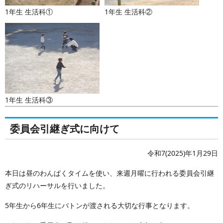
1年生 生活科①
1年生 生活科②
1年生 生活科③
委員会引継ぎ式に向けて
令和7(2025)年1月29日
本日は昼のわんぱくタイムを使い、来週月曜に行われる委員会引継
ぎ式のリハーサルを行いました。
5年生から6年生にバトンが渡される大切な行事となります。