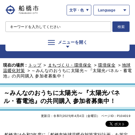
文字・色
Language
検索
メニューを開く
現在の場所 :
トップ
>
まちづくり・環境保全
>
環境保全
>
地球
温暖化対策
>
～みんなのおうちに太陽光～『太陽光パネル・蓄電
池』の共同購入 参加者募集中！
～みんなのおうちに太陽光～『太陽光パネ
ル・蓄電池』の共同購入 参加者募集中！
更新日：令和7(2025)年4月4日（金曜日）
ページID：P104019
船橋市は令和2年度に「船橋市地球温暖化対策実行計画」を策定