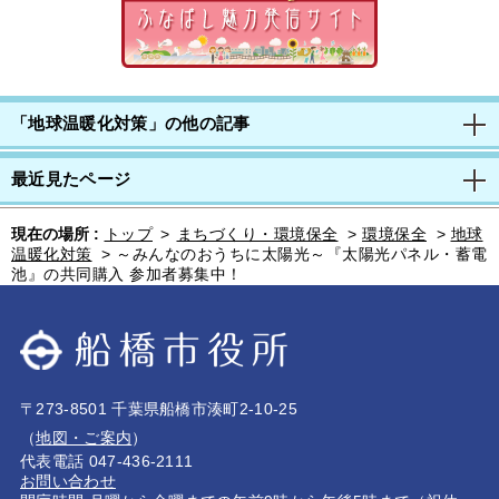
「地球温暖化対策」の他の記事
最近見たページ
現在の場所 :
トップ
>
まちづくり・環境保全
>
環境保全
>
地球
温暖化対策
>
～みんなのおうちに太陽光～『太陽光パネル・蓄電
池』の共同購入 参加者募集中！
〒273-8501 千葉県船橋市湊町2-10-25
（
地図・ご案内
）
代表電話 047-436-2111
お問い合わせ