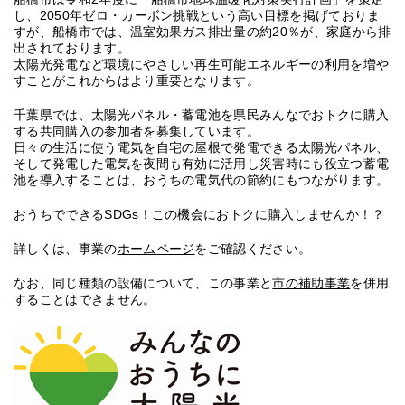
し、2050年ゼロ・カーボン挑戦という高い目標を掲げておりま
すが、船橋市では、温室効果ガス排出量の約20％が、家庭から排
出されております。
太陽光発電など環境にやさしい再生可能エネルギーの利用を増や
すことがこれからはより重要となります。
千葉県では、太陽光パネル・蓄電池を県民みんなでおトクに購入
する共同購入の参加者を募集しています。
日々の生活に使う電気を自宅の屋根で発電できる太陽光パネル、
そして発電した電気を夜間も有効に活用し災害時にも役立つ蓄電
池を導入することは、おうちの電気代の節約にもつながります。
おうちでできるSDGs！この機会におトクに購入しませんか！？
詳しくは、事業の
ホームページ
をご確認ください。
なお、同じ種類の設備について、この事業と
市の補助事業
を併用
することはできません。