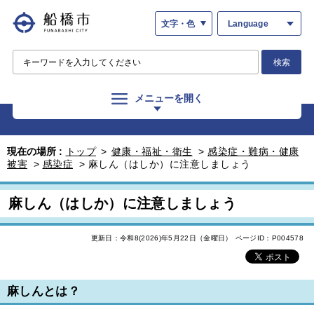
文字・色
Language
検索
メニューを開く
現在の場所 :
トップ
>
健康・福祉・衛生
>
感染症・難病・健康
被害
>
感染症
>
麻しん（はしか）に注意しましょう
麻しん（はしか）に注意しましょう
更新日：令和8(2026)年5月22日（金曜日）
ページID：P004578
麻しんとは？