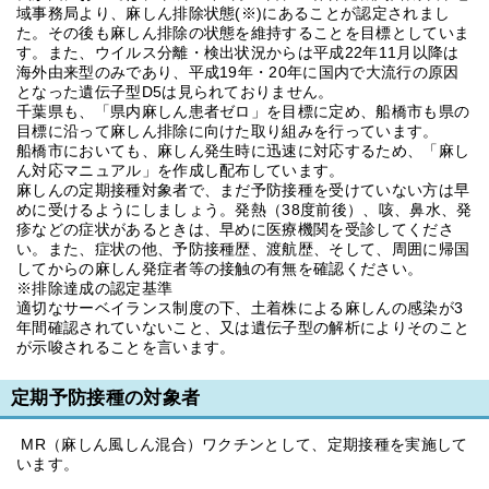
域事務局より、麻しん排除状態(※)にあることが認定されまし
た。その後も麻しん排除の状態を維持することを目標としていま
す。また、ウイルス分離・検出状況からは平成22年11月以降は
海外由来型のみであり、平成19年・20年に国内で大流行の原因
となった遺伝子型D5は見られておりません。
千葉県も、「県内麻しん患者ゼロ」を目標に定め、船橋市も県の
目標に沿って麻しん排除に向けた取り組みを行っています。
船橋市においても、麻しん発生時に迅速に対応するため、「麻し
ん対応マニュアル」を作成し配布しています。
麻しんの定期接種対象者で、まだ予防接種を受けていない方は早
めに受けるようにしましょう。発熱（38度前後）、咳、鼻水、発
疹などの症状があるときは、早めに医療機関を受診してくださ
い。また、症状の他、予防接種歴、渡航歴、そして、周囲に帰国
してからの麻しん発症者等の接触の有無を確認ください。
※排除達成の認定基準
適切なサーベイランス制度の下、土着株による麻しんの感染が3
年間確認されていないこと、又は遺伝子型の解析によりそのこと
が示唆されることを言います。
定期予防接種の対象者
MR（麻しん風しん混合）ワクチンとして、定期接種を実施して
います。