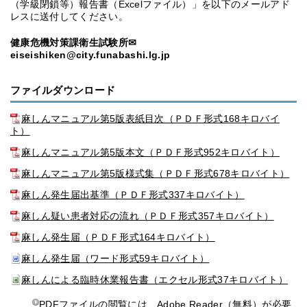
（学級閉鎖等）報告書（Excelファイル）」を以下のメールアド
レスに送付してください。
健康危機対策課衛生試験所✉
eiseishiken@city.funabashi.lg.jp
ファイルダウンロード
麻しんマニュアル第5版表紙目次（ＰＤＦ形式168キロバイ
ト）
麻しんマニュアル第5版本文（ＰＤＦ形式952キロバイト）
麻しんマニュアル第5版様式集（ＰＤＦ形式678キロバイト）
麻しん発生届出基準（ＰＤＦ形式337キロバイト）
麻しん疑い患者対応の流れ（ＰＤＦ形式357キロバイト）
麻しん発生届（ＰＤＦ形式164キロバイト）
麻しん発生届（ワード形式59キロバイト）
麻しんによる臨時休業報告書（エクセル形式37キロバイト）
PDFファイルの閲覧には、
Adobe Reader
（無料）が必要