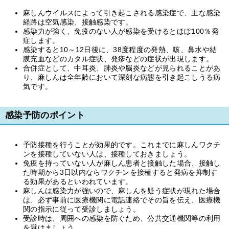
麻しんウイルスによって引き起こされる感染症で、主な感染
経路は空気感染、接触感染です。
感染力が強く、免疫のない人が感染を受けるとほぼ100％発
症します。
感染すると10～12日後に、38度程度の発熱、咳、鼻水や結
膜充血などのカタル症状、発疹などの症状が出現します。
合併症として、中耳炎、肺炎や脳炎などが見られることがあ
り、麻しんは全年齢において深刻な病態を引き起こしうる病
気です。
感染予防のポイント
予防接種を行うことが効果的です。これまでに麻しんワクチ
ンを接種していない人は、接種しておきましょう。
免疫を持っていない人が麻しん患者と接触した場合、接触し
た時期から3日以内ならワクチンを接種すると発病を抑制す
る効果があるといわれています。
麻しんは感染力が強いので、麻しんを疑う症状が現れた場合
は、必ず事前に医療機関に電話連絡でその旨を伝え、医療機
関の指示に従って受診しましょう。
受診時は、周囲への感染を防ぐため、公共交通機関等の利用
を避けましょう。