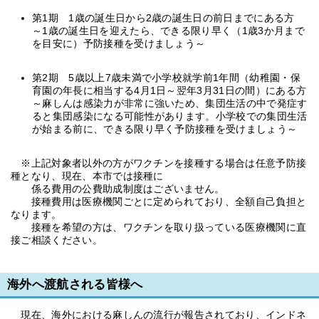
第1期 1歳の誕生日から2歳の誕生日の前日までにある方
～1歳の誕生日を迎えたら、できる限り早く（1歳3か月まで
を目安に）予防接種を受けましょう～
第2期 5歳以上7歳未満で小学校就学前1年間（幼稚園・保
育園の年長に相当する4月1日～翌年3月31日の間）にある方
～麻しんは感染力が非常に強いため、集団生活の中で発症す
ると集団感染になる可能性があります。小学校での集団生活
が始まる前に、できる限り早く予防接種を受けましょう～
※上記対象者以外の方がワクチンを接種する場合は任意予防接
種となり、現在、本市では接種に
係る費用の公費助成制度はございません。
接種費用は医療機関ごとに定められており、全額自己負担と
なります。
接種を希望の方は、ワクチンを取り扱っている医療機関に直
接ご相談ください。
海外へ渡航される皆様へ
現在、海外における麻しんの流行が報告されており、インドネ