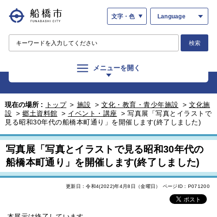
文字・色
Language
検索
メニューを開く
現在の場所 :
トップ
>
施設
>
文化・教育・青少年施設
>
文化施
設
>
郷土資料館
>
イベント・講座
>
写真展「写真とイラストで
見る昭和30年代の船橋本町通り」を開催します(終了しました)
写真展「写真とイラストで見る昭和30年代の
船橋本町通り」を開催します(終了しました)
更新日：令和4(2022)年4月8日（金曜日）
ページID：P071200
本展示は終了しています。