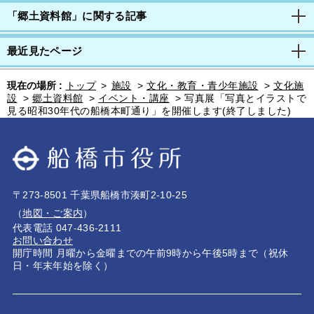
「郷土資料館」に関する記事
最近見たページ
現在の場所 :
トップ
>
施設
>
文化・教育・青少年施設
>
文化施
設
>
郷土資料館
>
イベント・講座
>
写真展「写真とイラストで
見る昭和30年代の船橋本町通り」を開催します(終了しました)
〒273-8501 千葉県船橋市湊町2-10-25
（
地図・ご案内
）
代表電話 047-436-2111
お問い合わせ
開庁時間 月曜から金曜までの午前9時から午後5時まで（祝休
日・年末年始を除く）