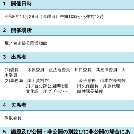
1 開催日時
令和6年11月29日（金曜日）午前10時から午前12時
2 開催場所
飛ノ台史跡公園博物館
3 出席者
(1)委員 木原委員 正法地委員 川口委員 髙見澤委員 大
木委員
(2)事務局 郷土資料館 金子館長 山本館長補佐
飛ノ台史跡公園博物館 田久保館長 井原代理
文化課（オブザーバー） 白井課長補佐
4 欠席者
保坂委員
5 議題及び公開・非公開の別並びに非公開の場合にあ