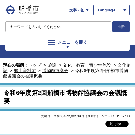
文字・色
Language
検索
メニューを開く
現在の場所 :
トップ
>
施設
>
文化・教育・青少年施設
>
文化施
設
>
郷土資料館
>
博物館協議会
>
令和6年度第2回船橋市博物
館協議会の会議概要
令和6年度第2回船橋市博物館協議会の会議概
要
更新日：令和8(2026)年6月8日（月曜日）
ページID：P132614