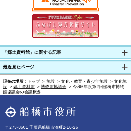
「郷土資料館」に関する記事
最近見たページ
現在の場所 :
トップ
>
施設
>
文化・教育・青少年施設
>
文化施
設
>
郷土資料館
>
博物館協議会
>
令和6年度第2回船橋市博物
館協議会の会議概要
〒273-8501 千葉県船橋市湊町2-10-25