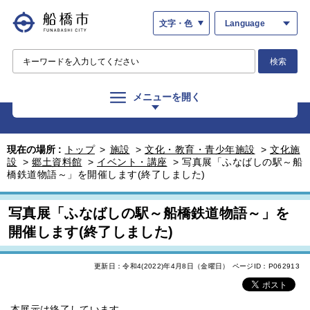
文字・色
Language
検索
メニューを開く
現在の場所 :
トップ
>
施設
>
文化・教育・青少年施設
>
文化施
設
>
郷土資料館
>
イベント・講座
>
写真展「ふなばしの駅～船
橋鉄道物語～」を開催します(終了しました)
写真展「ふなばしの駅～船橋鉄道物語～」を
開催します(終了しました)
更新日：令和4(2022)年4月8日（金曜日）
ページID：P062913
本展示は終了しています。