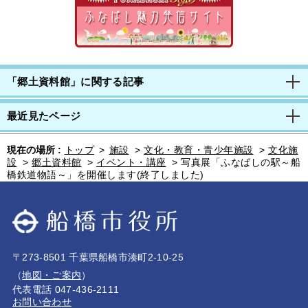
「郷土資料館」に関する記事
最近見たページ
現在の場所 :
トップ
>
施設
>
文化・教育・青少年施設
>
文化施
設
>
郷土資料館
>
イベント・講座
>
写真展「ふなばしの駅～船
橋鉄道物語～」を開催します(終了しました)
〒273-8501 千葉県船橋市湊町2-10-25
（
地図・ご案内
）
代表電話 047-436-2111
お問い合わせ