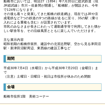
船橋市においては、明治27（1894）年7月20日に総武鉄道（現
JR総武線）市川～佐倉間が開通し「船橋駅」が開設され、今年
で124年になります。
その後も着々と発展してきた船橋の鉄道網は、現在ではJRや京
成電鉄など7つの鉄道の9つの路線が走るに至り、35の駅（乗り
入れによる重複も含む）が設置されています。
市民のみなさまが長きにわたって通勤通学等で利用してきた懐か
しい駅舎等を、その沿線風景とともに楽しんでいただけます。
主な展示内容
昭和初期の船橋停留所、建設中の北習志野駅、空から見る津田沼
駅・新津田沼駅周辺、東西線の建設工事など
期間
平成30年7月4日（水曜日）から平成30年7月20日（金曜日）ま
で
（注意）土曜日・日曜日・祝日は市役所が休みのため閉館
会場
船橋市役所1階 美術コーナー