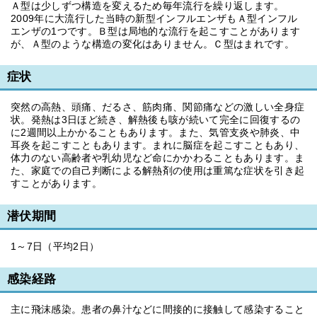
Ａ型は少しずつ構造を変えるため毎年流行を繰り返します。
2009年に大流行した当時の新型インフルエンザもＡ型インフル
エンザの1つです。Ｂ型は局地的な流行を起こすことがあります
が、Ａ型のような構造の変化はありません。Ｃ型はまれです。
症状
突然の高熱、頭痛、だるさ、筋肉痛、関節痛などの激しい全身症
状。発熱は3日ほど続き、解熱後も咳が続いて完全に回復するの
に2週間以上かかることもあります。また、気管支炎や肺炎、中
耳炎を起こすこともあります。まれに脳症を起こすこともあり、
体力のない高齢者や乳幼児など命にかかわることもあります。ま
た、家庭での自己判断による解熱剤の使用は重篤な症状を引き起
すことがあります。
潜伏期間
1～7日（平均2日）
感染経路
主に飛沫感染。患者の鼻汁などに間接的に接触して感染すること