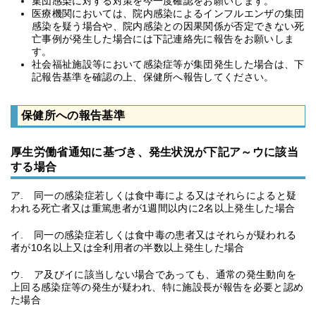
集団感染に対する対策を今一度確認をお願いします。
医療機関においては、院内感染によるインフルエンザの集団
感染を疑う場合や、院内感染との因果関係が否定できない死
亡事例が発生した場合には下記連絡先に報告をお願いしま
す。
社会福祉施設等において感染症等が集団発生した場合は、下
記報告基準を確認の上、保健所へ報告してください。
保健所への報告基準
厚生労働省通知に基づき、発生状況が下記ア～ウに該当
する場合
ア. 同一の感染症若しくは食中毒による又はそれらによると疑
われる死亡者又は重篤患者が1週間以内に2名以上発生した場合
イ. 同一の感染症若しくは食中毒の患者又はそれらが疑われる
者が10名以上又は全利用者の半数以上発生した場合
ウ. ア及びイに該当しない場合であっても、通常の発生動向を
上回る感染症等の発生が疑われ、特に施設長が報告を必要と認め
た場合