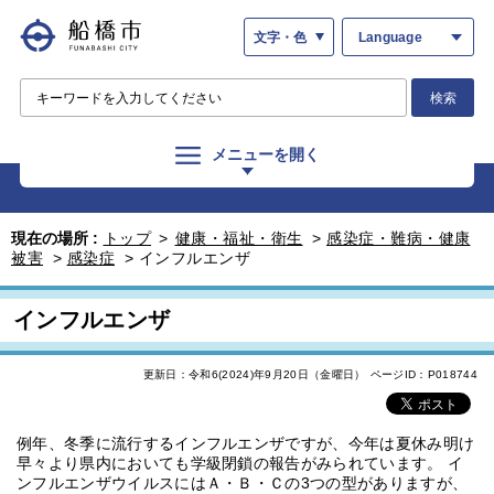
文字・色
Language
検索
メニューを開く
現在の場所 :
トップ
>
健康・福祉・衛生
>
感染症・難病・健康
被害
>
感染症
>
インフルエンザ
インフルエンザ
更新日：令和6(2024)年9月20日（金曜日）
ページID：P018744
例年、冬季に流行するインフルエンザですが、今年は夏休み明け
早々より県内においても学級閉鎖の報告がみられています。 イ
ンフルエンザウイルスにはＡ・Ｂ・Ｃの3つの型がありますが、