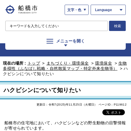
文字・色
Language
検索
メニューを開く
現在の場所 :
トップ
>
まちづくり・環境保全
>
環境保全
>
生物
多様性（ふなばし戦略・自然散策マップ・特定外来生物等）
>
ハ
クビシンについて知りたい
ハクビシンについて知りたい
更新日：令和7(2025)年11月25日（火曜日）
ページID：P119612
船橋市の住宅地において、ハクビシンなどの野生動物の目撃情報
が寄せられています。