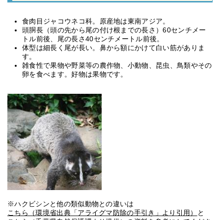
食肉目ジャコウネコ科。原産地は東南アジア。
頭胴長（頭の先から尾の付け根までの長さ）60センチメー
トル前後、尾の長さ40センチメートル前後。
体型は細長く尾が長い。鼻から額にかけて白い筋がありま
す。
雑食性で果物や野菜等の農作物、小動物、昆虫、鳥類やその
卵を食べます。好物は果物です。
※ハクビシンと他の類似動物との違いは
こちら（環境省出典「アライグマ防除の手引き」より引用）
と