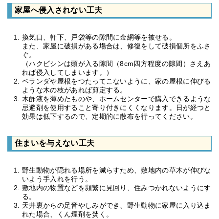
家屋へ侵入されない工夫
換気口、軒下、戸袋等の隙間に金網等を被せる。
また、家屋に破損がある場合は、修復をして破損個所をふさ
ぐ。
（ハクビシンは頭が入る隙間（8cm四方程度の隙間）さえあ
れば侵入してしまいます。）
ベランダや屋根をつたってこないように、家の屋根に伸びる
ような木の枝があれば剪定する。
木酢液を薄めたものや、ホームセンターで購入できるような
忌避剤を使用すること寄り付きにくくなります。日が経つと
効果は低下するので、定期的に散布を行ってください。
住まいを与えない工夫
野生動物が隠れる場所を減らすため、敷地内の草木が伸びな
いよう手入れを行う。
敷地内の物置などを頻繁に見回り、住みつかれないようにす
る。
天井裏からの足音やしみができ、野生動物に家屋に入り込ま
れた場合、くん煙剤を焚く。