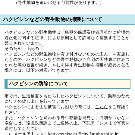
（野生動物を追い出せる可能性があります。）
ハクビシンなどの野生動物の捕獲について
ハクビシンなどの野生動物は「鳥獣の保護及び管理並びに狩猟の
適正化に関する法律」により原則として許可なく捕獲することが
禁止されています。
そのため、上記の「
ハクビシンなどの野生動物を寄せ付けないための工夫
」を実施し
たものの、ハクビシンなどの野生動物がご自宅の天井裏に住みつ
かれた等の被害が続き、やむを得ず野生動物を捕獲が必要となる
場合には、以下の対応ができます。
ハクビシンの防除について
市では、生活被害をもたらしたハクビシンについて、防除のため
にワナの貸し出しを行っています
ハクビシンによる生活被害にお困りの際には、
こちら
をご確認く
ださい。
また、ハクビシンと疑われる野生動物を発見し、判別がつかない
場合には、環境政策課までご連絡の上、下記アドレスまで写真を
送付してください。
メールアドレス：
kankyoseisaku@city.funabashi.lg.jp