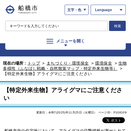
文字・色
Language
検索
メニューを開く
現在の場所 :
トップ
>
まちづくり・環境保全
>
環境保全
>
生物
多様性（ふなばし戦略・自然散策マップ・特定外来生物等）
>
【特定外来生物】アライグマにご注意ください
【特定外来生物】アライグマにご注意くださ
い
更新日：令和7(2025)年11月25日（火曜日）
ページID：P108109
船橋市内の住宅地において、アライグマの目撃情報が寄せられて