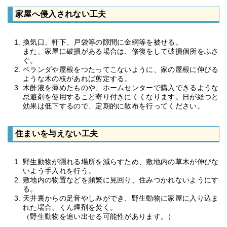
家屋へ侵入されない工夫
換気口、軒下、戸袋等の隙間に金網等を被せる。
また、家屋に破損がある場合は、修復をして破損個所をふさ
ぐ。
ベランダや屋根をつたってこないように、家の屋根に伸びる
ような木の枝があれば剪定する。
木酢液を薄めたものや、ホームセンターで購入できるような
忌避剤を使用すること寄り付きにくくなります。日が経つと
効果は低下するので、定期的に散布を行ってください。
住まいを与えない工夫
野生動物が隠れる場所を減らすため、敷地内の草木が伸びな
いよう手入れを行う。
敷地内の物置などを頻繁に見回り、住みつかれないようにす
る。
天井裏からの足音やしみができ、野生動物に家屋に入り込ま
れた場合、くん煙剤を焚く。
（野生動物を追い出せる可能性があります。）