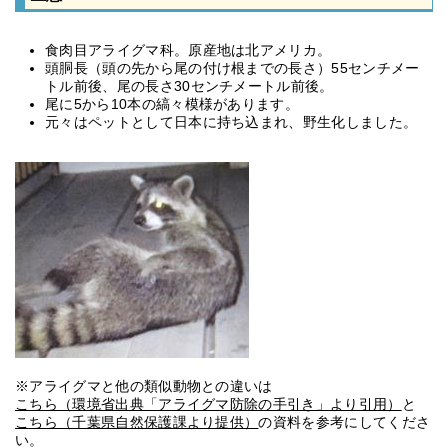
食肉目アライグマ科。原産地は北アメリカ。
頭胴長（頭の先から尾の付け根までの長さ）55センチメー
トル前後、尾の長さ30センチメートル前後。
尾に5から10本の縞々模様があります。
元々はペットとして日本に持ち込まれ、野生化しました。
※アライグマと他の類似動物との違いは
こちら（環境省出典「アライグマ防除の手引き」より引用）
と
こちら（千葉県自然保護課より提供）
の資料を参考にしてくださ
い。