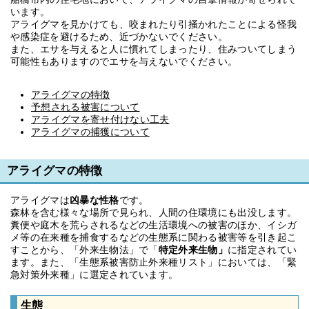
います。
アライグマを見かけても、咬まれたり引掻かれたことによる怪我
や感染症を避けるため、近づかないでください。
また、エサを与えると人に慣れてしまったり、住みついてしまう
可能性もありますのでエサを与えないでください。
アライグマの特徴
予想される被害について
アライグマを寄せ付けない工夫
アライグマの捕獲について
アライグマの特徴
アライグマは
凶暴な性格
です。
森林を含む様々な場所で見られ、人間の住環境にも出没します。
糞便や庭木を荒らされるなどの生活環境への被害のほか、イシガ
メ等の在来種を捕食するなどの生態系に関わる被害等を引き起こ
すことから、「外来生物法」で「
特定外来生物」
に指定されてい
ます。また、「生態系被害防止外来種リスト」においては、「緊
急対策外来種」に選定されています。
生態