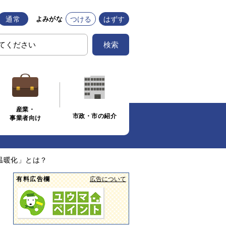
通常
つける
はずす
よみがな
検索
産業・
市政・市の紹介
事業者向け
温暖化」とは？
有料広告欄
広告について