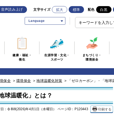
音声読み上げ
拡大
標準
白黒
文字サイズ
配色
Language
生涯学習・文化・
まちづくり・
健康・福祉・
スポーツ
環境保全
衛生
境保全
>
環境保全
>
地球温暖化対策
>
「ゼロカーボン」・「地球
地球温暖化」とは？
印刷する
日：令和8(2026)年4月1日（水曜日）
ページID：P120443