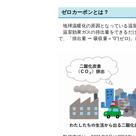
ゼロカーボンとは？
地球温暖化の原因となっている温
温室効果ガスの排出量をできるだけ
で、「排出量 ー 吸収量＝"0"(ゼ