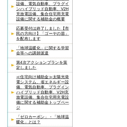
設備、電気自動車、プラグイ
ンハイブリッド自動車、V2H
充放電設備、集合住宅用充電
設備に関する補助金の概要
応募受付は終了しました【市
民の方向け】「ゴーヤの苗」
を配布します
「地球温暖化」に関する学習
会等への講師派遣
第4次アクションプランを策
定しました
≪住宅向け補助金≫太陽光発
電システム、省エネルギー設
備、電気自動車、プラグイン
ハイブリッド自動車、V2H充
放電設備、集合住宅用充電設
備に関する補助金トップペー
ジ
「ゼロカーボン」・「地球温
暖化」とは？