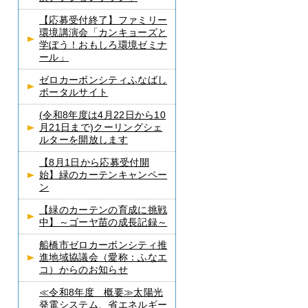
【応募受付終了】ファミリー
環境講演会「カンキョーズと
学ぼう！おもしろ環境ゼミナ
ール」
ゼロカーボンシティふなばし
ポータルサイト
(令和8年度は4月22日から10
月21日まで)クーリングシェ
ルターを開放します
【8月1日から応募受付開
始】緑のカーテンキャンペー
ン
【緑のカーテンの育成に挑戦
中】～ゴーヤ苗の成長記録～
船橋市ゼロカーボンシティ推
進地域協議会（愛称：ふなエ
コ）からのお知らせ
≪令和8年度 概要≫太陽光
発電システム、省エネルギー