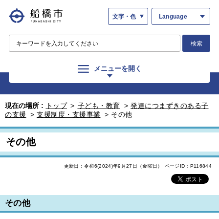
文字・色
Language
検索
メニューを開く
現在の場所 :
トップ
>
子ども・教育
>
発達につまずきのある子
の支援
>
支援制度・支援事業
>
その他
その他
更新日：令和6(2024)年9月27日（金曜日）
ページID：P116844
その他