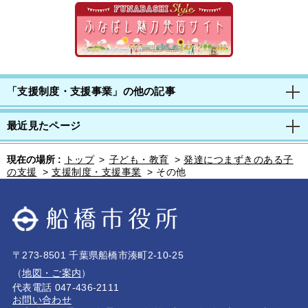
「支援制度・支援事業」の他の記事
最近見たページ
現在の場所 :
トップ
>
子ども・教育
>
発達につまずきのある子
の支援
>
支援制度・支援事業
>
その他
〒273-8501 千葉県船橋市湊町2-10-25
（
地図・ご案内
）
代表電話 047-436-2111
お問い合わせ