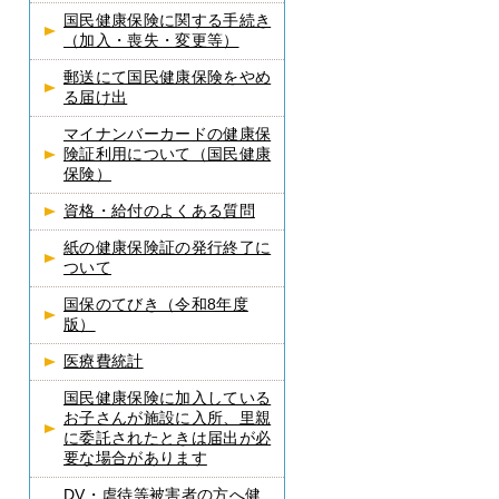
国民健康保険に関する手続き
（加入・喪失・変更等）
郵送にて国民健康保険をやめ
る届け出
マイナンバーカードの健康保
険証利用について（国民健康
保険）
資格・給付のよくある質問
紙の健康保険証の発行終了に
ついて
国保のてびき（令和8年度
版）
医療費統計
国民健康保険に加入している
お子さんが施設に入所、里親
に委託されたときは届出が必
要な場合があります
DV・虐待等被害者の方へ健