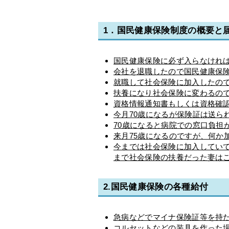
1．国民健康保険制度の概要と
国民健康保険に必ず入らなけれ
会社を退職したので国民健康保
就職して社会保険に加入したの
扶養になり社会保険に変わるの
資格情報通知書もしくは資格確
今月70歳になるが保険証は送ら
70歳になると病院での窓口負担
来月75歳になるのですが、何か
今までは社会保険に加入していて
まで社会保険の扶養だった妻は
2.国民健康保険の各種給付
急病などでマイナ保険証等を持
コルセットなどの装具を作った