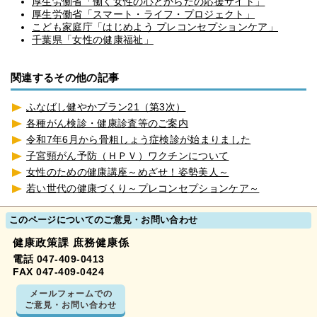
厚生労働省「働く女性の心とからだの応援サイト」
厚生労働省「スマート・ライフ・プロジェクト」
こども家庭庁「はじめよう プレコンセプションケア」
千葉県「女性の健康福祉」
関連するその他の記事
ふなばし健やかプラン21（第3次）
各種がん検診・健康診査等のご案内
令和7年6月から骨粗しょう症検診が始まりました
子宮頸がん予防（ＨＰＶ）ワクチンについて
女性のための健康講座～めざせ！姿勢美人～
若い世代の健康づくり～プレコンセプションケア～
このページについてのご意見・お問い合わせ
健康政策課 庶務健康係
電話 047-409-0413
FAX 047-409-0424
メールフォームでの
ご意見・お問い合わせ