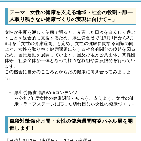
テーマ「女性の健康を支える地域・社会の役割～誰一
人取り残さない健康づくりの実現に向けて～」
女性が生涯を通じて健康で明るく、充実した日々を自立して過ご
すことを総合的に支援するため、厚生労働省では3月1日から3月
8日を「女性の健康週間」と定め、女性の健康に関する知識の向
上と、女性を取り巻く健康課題に対する社会的関心の喚起を図る
ため、国民運動を展開しています。国及び地方公共団体、関係団
体等、社会全体が一体となって様々な取組や普及啓発を行ってい
ます。
この機会に自分のこころとからだの健康に向き合ってみましょ
う。
厚生労働省特設Webコンテンツ
～令和7年度女性の健康週間～知ろう。支えよう。女性の健
康～ライフステージに応じた切れ目ない女性の健康づくり～
自殺対策強化月間・女性の健康週間啓発パネル展を開
催します！
【日時】3月3日（火曜日）～27日（金曜日）