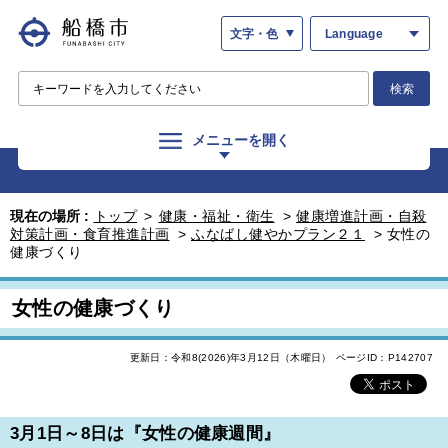
文字・色
Language
検索
メニューを開く
現在の場所 :
トップ
>
健康・福祉・衛生
>
健康増進計画・自殺
対策計画・食育推進計画
>
ふなばし健やかプラン２１
>
女性の
健康づくり
女性の健康づくり
更新日：令和8(2026)年3月12日（木曜日）
ページID：P142707
3月1日～8日は『女性の健康週間』