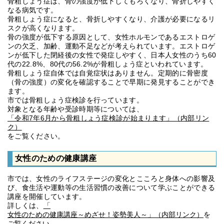
骨粗しょう症は、骨の強度が低下してもろくなり、骨折しやすく
なる病気です。
骨粗しょう症になると、骨折しやすくなり、介護が必要になるリ
スクが高くなります。
骨の強度が低下する原因として、女性ホルモンであるエストロゲ
ンの欠乏、加齢、運動不足などが考えられています。エストロゲ
ンが低下した閉経後の女性で発症しやすく、日本人女性のうち60
代の22.8%、80代の56.2%が骨粗しょう症といわれています。
骨粗しょう症自体では自覚症状はありません。定期的に骨密度
（骨の強度）の変化を確認することで早期に発見することができ
ます。
市では骨粗しょう症検診を行っています。
対象となる年齢や受診時期等については、
「令和7年6月から骨粗しょう症検診が始まります」（内部リン
ク）
をご覧ください。
女性のための健康講座
市では、女性のライフステージの変化とこころと身体への影響及
び、食生活や運動等の生活習慣の改善について学ぶことができる
講座を開催しています。
詳しくは、
「
女性のための健康講座～めざせ！姿勢美人～」（内部リンク）
を
ご覧ください。