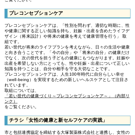
プレコンセプションケア
プレコンセプションケアは、「性別を問わず、適切な時期に、性
や健康に関する正しい知識を持ち、妊娠・出産を含めたライフデ
ザイン（将来設計）や将来の健康を考えて健康管理を行う」 取
組です。
若い世代が将来のライフプランを考えながら、日々の生活や健康
と向き合うことです。「今の自分」や「将来の自分」の健康だけ
でなく、次の世代を担う子どもの健康にもつながります。妊娠や
出産を希望しない方にとっても、性や妊娠・出産について正しい
知識を持つことは、自分や相手を守る大切なことです。
プレコンセプションケアは、人生100年時代に自分らしい幸せ
（well-being）を実現するための新しいヘルスケアとして注目さ
れています。
取組については、
「若い世代の健康づくり～プレコンセプションケア～」（内部リ
ンク）
をご覧ください。
チラシ「女性の健康と新セルフケアの実践」
市と包括連携協定を締結する大塚製薬株式会社と連携し、女性の