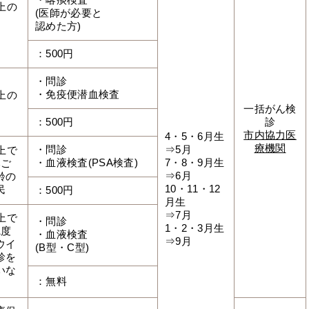
・喀痰検査
上の
(医師が必要と
認めた方)
：500円
・問診
・免疫便潜血検査
上の
一括がん検
：500円
診
市内協力医
4・5・6月生
療機関
・問診
⇒5月
上で
・血液検査(PSA検査)
7・8・9月生
みご
⇒6月
齢の
10・11・12
民
：500円
月生
⇒7月
上で
・問診
1・2・3月生
1度
・血液検査
⇒9月
ウイ
(B型・C型)
診を
いな
：無料