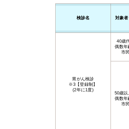
検診名
対象者
40歳
偶数年
市
胃がん検診
※3【登録制】
(2年に1度)
50歳
偶数年
市