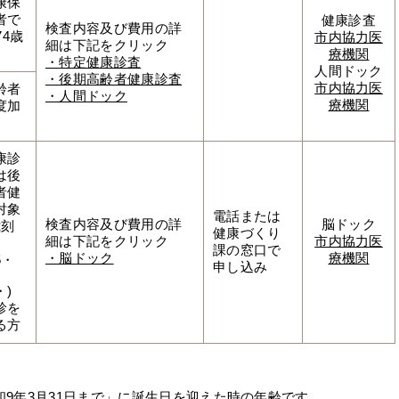
康保
者で
健康診査
検査内容及び費用の詳
74歳
市内協力医
細は下記をクリック
療機関
・特定健康診査
人間ドック
・後期高齢者健康診査
市内協力医
齢者
・人間ドック
療機関
度加
康診
は後
者健
対象
電話または
検査内容及び費用の詳
脳ドック
歳刻
健康づくり
細は下記をクリック
市内協力医
課の窓口で
・脳ドック
療機関
5・
申し込み
・)
診を
る方
和9年3月31日まで」に誕生日を迎えた時の年齢です。