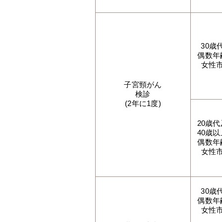
30歳
偶数年
女性
子宮頸がん
検診
(2年に1度)
20歳
40歳
偶数年
女性
30歳
偶数年
女性