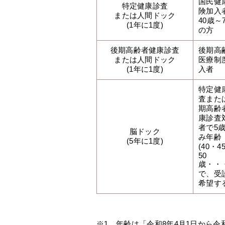
国民健
特定健康診査
険加入
または人間ドック
40歳～
(1年に1度)
の方
後期高齢者健康診査
後期高
または人間ドック
医療制
(1年に1度)
入者
特定健
査また
期高齢
康診査
者で5
脳ドック
み年齢
(5年に1度)
(40・4
50
歳・・
で、受
希望す
※1 年齢は「令和8年4月1日から令