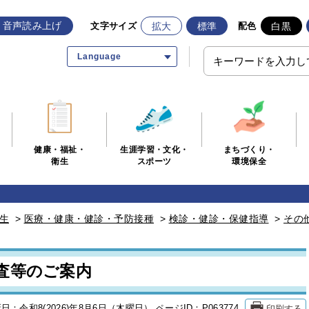
音声読み上げ
拡大
標準
白黒
文字サイズ
配色
Language
生涯学習・文化・
まちづくり・
健康・福祉・
スポーツ
環境保全
衛生
生
>
医療・健康・健診・予防接種
>
検診・健診・保健指導
>
その
査等のご案内
印刷する
日：令和8(2026)年8月6日（木曜日）
ページID：P063774