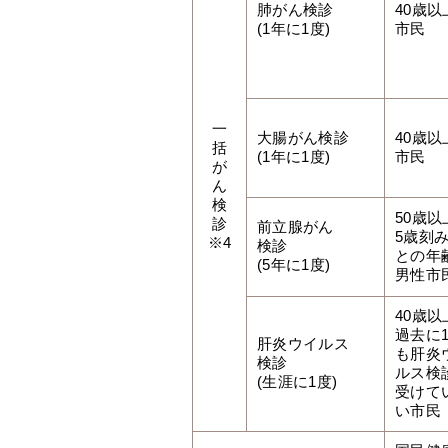
肺がん検診
40歳以
(1年に1度)
市民
一
大腸がん検診
40歳以
括
(1年に1度)
市民
が
ん
検
50歳以
診
前立腺がん
5歳刻
※4
検診
との年
(5年に1度)
男性市
40歳以
過去に
肝炎ウイルス
も肝炎
検診
ルス検
(生涯に1度)
受けて
い市民