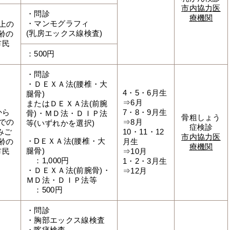
市内協力医
・問診
療機関
・マンモグラフィ
以上の
(乳房エックス線検査)
齢の
市民
：500円
・問診
・ＤＥＸＡ法(腰椎・大
4・5・6月生
腿骨)
⇒6月
またはＤＥＸＡ法(前腕
から
7・8・9月生
骨)・ＭＤ法・ＤＩＰ法
骨粗しょう
までの
⇒8月
等(いずれかを選択)
症検診
みご
10・11・12
市内協力医
・DＥＸＡ法(腰椎・大
齢の
月生
療機関
腿骨)
市民
⇒10月
：1,000円
1・2・3月生
・ＤＥＸＡ法(前腕骨)・
⇒12月
ＭＤ法・ＤＩＰ法等
：500円
・問診
・胸部エックス線検査