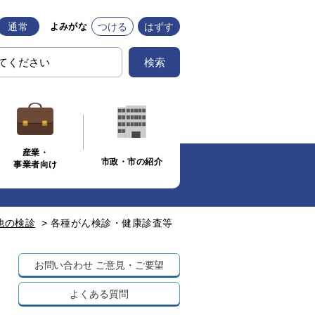
通常
つける
はずす
よみがな
検索
産業・
市政・市の紹介
事業者向け
他の検診
>
各種がん検診・健康診査等
お問い合わせ
ご意見・ご要望
よくある質問