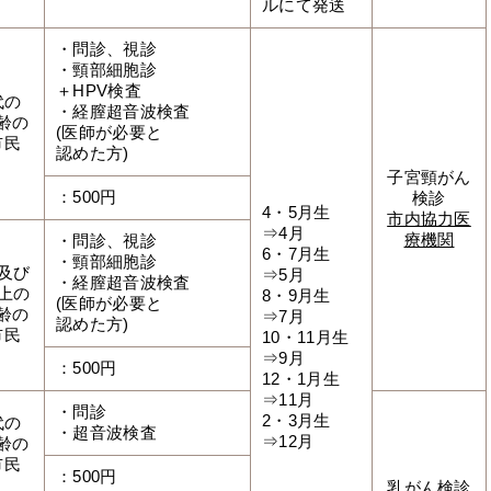
ルにて発送
・問診、視診
・頸部細胞診
＋HPV検査
代の
・経膣超音波検査
齢の
(医師が必要と
市民
認めた方)
子宮頸がん
：500円
検診
4・5月生
市内協力医
⇒4月
療機関
・問診、視診
6・7月生
・頸部細胞診
代及び
⇒5月
・経膣超音波検査
以上の
8・9月生
(医師が必要と
齢の
⇒7月
認めた方)
市民
10・11月生
⇒9月
：500円
12・1月生
⇒11月
・問診
2・3月生
代の
・超音波検査
⇒12月
齢の
市民
：500円
乳がん検診