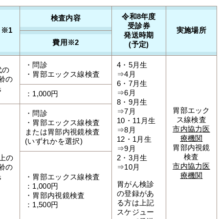
令和8年度
検査内容
受診券
 ※1
実施場所
発送時期
費用※2
(予定)
・問診
4・5月生
代の
・胃部エックス線検査
⇒4月
齢の
6・7月生
民
⇒6月
：1,000円
8・9月生
胃部エック
⇒7月
・問診
ス線検査
10・11月生
・胃部エックス線検査
市内協力医
⇒8月
または胃部内視鏡検査
療機関
12・1月生
(いずれかを選択)
胃部内視鏡
⇒9月
検査
以上の
2・3月生
市内協力医
齢の
⇒10月
療機関
民
・胃部エックス線検査
胃がん検診
：1,000円
の登録があ
・胃部内視鏡検査
る方は上記
：1,500円
スケジュー