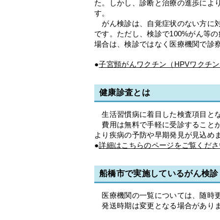
た。しかし、診断と治療の進歩によ
す。
がん検診は、自覚症状のない方に対
です。ただし、検診で100%がん等
場合は、検診ではなく医療機関で診
●
子宮頸がんワクチン（HPVワクチ
健康診査とは
生活習慣病に着目した検査項目とな
費用は無料で手軽に受診することが
より疾病の予防や早期発見が見込め
●
詳細はこちらのページをご覧くださ
船橋市で実施しているがん検診
医療機関の一覧については、随時更
発送時期は変更となる場合があり