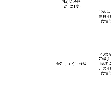
乳がん検診
(2年に1度)
40歳
偶数年
女性
40歳
70歳
骨粗しょう症検診
5歳刻
との年
女性