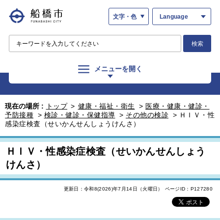
文字・色
Language
検索
メニューを開く
現在の場所 :
トップ
>
健康・福祉・衛生
>
医療・健康・健診・
予防接種
>
検診・健診・保健指導
>
その他の検診
>
ＨＩＶ・性
感染症検査（せいかんせんしょうけんさ）
ＨＩＶ・性感染症検査（せいかんせんしょう
けんさ）
更新日：令和8(2026)年7月14日（火曜日）
ページID：P127280