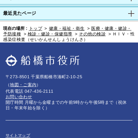
最近見たページ
現在の場所 :
トップ
>
健康・福祉・衛生
>
医療・健康・健診・
予防接種
>
検診・健診・保健指導
>
その他の検診
>
ＨＩＶ・性
感染症検査（せいかんせんしょうけんさ）
〒273-8501 千葉県船橋市湊町2-10-25
（
地図・ご案内
）
代表電話 047-436-2111
お問い合わせ
開庁時間 月曜から金曜までの午前9時から午後5時まで（祝休
日・年末年始を除く）
サイトマップ