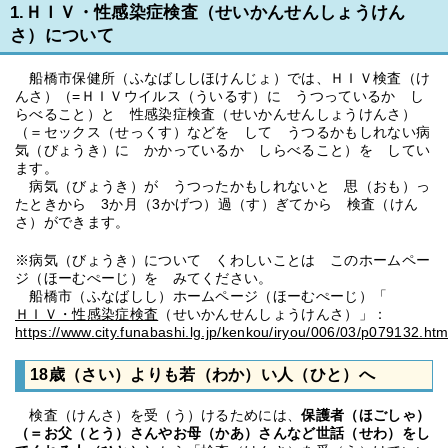
1.ＨＩＶ・性感染症検査（せいかんせんしょうけん
さ）について
船橋市保健所（ふなばししほけんじょ）では、ＨＩＶ検査（け
んさ）（=ＨＩＶウイルス（ういるす）に うつっているか し
らべること）と 性感染症検査（せいかんせんしょうけんさ）
（＝セックス（せっくす）などを して うつるかもしれない病
気（びょうき）に かかっているか しらべること）を してい
ます。
病気（びょうき）が うつったかもしれないと 思（おも）っ
たときから 3か月（3かげつ）過（す）ぎてから 検査（けん
さ）ができます。
※病気（びょうき）について くわしいことは このホームペー
ジ（ほーむぺーじ）を みてください。
船橋市（ふなばしし）ホームページ（ほーむぺーじ）「
ＨＩＶ・性感染症検査
（せいかんせんしょうけんさ）」：
https://www.city.funabashi.lg.jp/kenkou/iryou/006/03/p079132.htm
18歳（さい）よりも若（わか）い人（ひと）へ
検査（けんさ）を受（う）けるためには、
保護者（ほごしゃ）
（＝お父（とう）さんやお母（かあ）さんなど
世話（せわ）をし