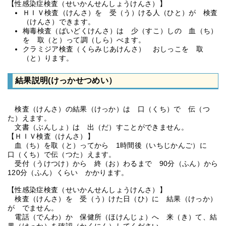
【性感染症検査（せいかんせんしょうけんさ）】
ＨＩＶ検査（けんさ）を 受（う）ける人（ひと）が 検査
（けんさ）できます。
梅毒検査（ばいどくけんさ）は 少（すこ）しの 血（ち）
を 取（と）って調（しら）べます。
クラミジア検査（くらみじあけんさ） おしっこを 取
（と）ります。
結果説明(けっかせつめい）
検査（けんさ）の結果（けっか）は 口（くち）で 伝（つ
た）えます。
文書（ぶんしょ）は 出（だ）すことができません。
【ＨＩＶ検査（けんさ）】
血（ち）を取（と）ってから 1時間後（いちじかんご）に
口（くち）で伝（つた）えます。
受付（うけつけ）から 終（お）わるまで 90分（ふん）から
120分（ふん）くらい かかります。
【性感染症検査（せいかんせんしょうけんさ）】
検査（けんさ）を 受（う）けた日（ひ）に 結果（けっか）
が でません。
電話（でんわ）か 保健所（ほけんじょ）へ 来（き）て、結