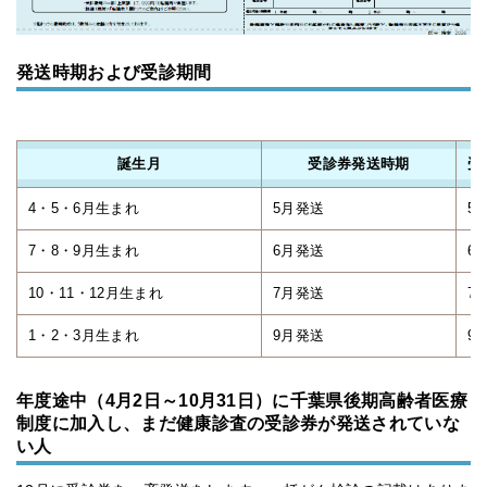
発送時期および受診期間
誕生月
受診券発送時期
受
4・5・6月生まれ
5月発送
5
7・8・9月生まれ
6月発送
6
10・11・12月生まれ
7月発送
7
1・2・3月生まれ
9月発送
9
年度途中（4月2日～10月31日）に千葉県後期高齢者医療
制度に加入し、まだ健康診査の受診券が発送されていな
い人