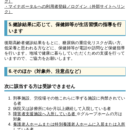
ク）
・マイナポータルへの利用者登録／ログイン（外部サイトへリン
ク）
5.健診結果に応じて、保健師等が生活習慣の指導を行
います
後期高齢者健診結果をもとに、糖尿病の重症化リスクが高い方、
低栄養と思われる方などに、保健師等が電話や訪問など保健指導
を行います。地域で健康に暮らしていただくための支援を行って
いますので、ご協力をお願いします。
6.そのほか（対象外、注意点など）
次に該当する方は受診できません
刑事施設、労役場その他これらに準ずる施設に拘禁されてい
る者
病院又は診療所に6か月以上継続して入院している者
障害者支援施設へ入所している者
※グループホームの方は
対象
養護老人ホームまたは特別養護老人ホームに入居または入所
している者