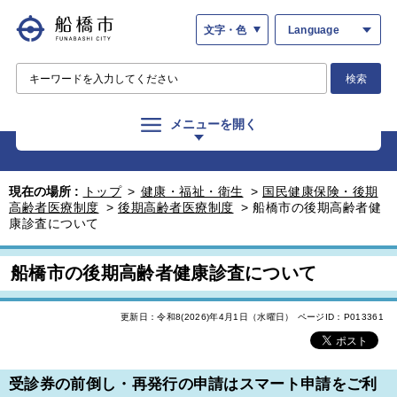
文字・色
Language
検索
メニューを開く
現在の場所 :
トップ
>
健康・福祉・衛生
>
国民健康保険・後期
高齢者医療制度
>
後期高齢者医療制度
>
船橋市の後期高齢者健
康診査について
船橋市の後期高齢者健康診査について
更新日：令和8(2026)年4月1日（水曜日）
ページID：P013361
受診券の前倒し・再発行の申請はスマート申請をご利