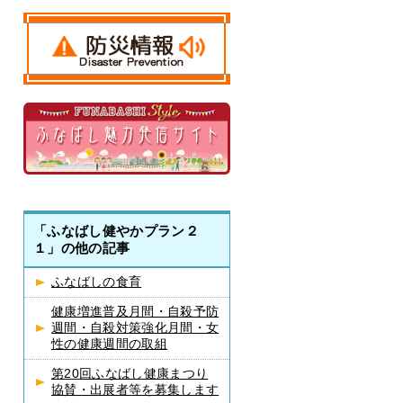
「ふなばし健やかプラン２
１」の他の記事
ふなばしの食育
健康増進普及月間・自殺予防
週間・自殺対策強化月間・女
性の健康週間の取組
第20回ふなばし健康まつり
協賛・出展者等を募集します