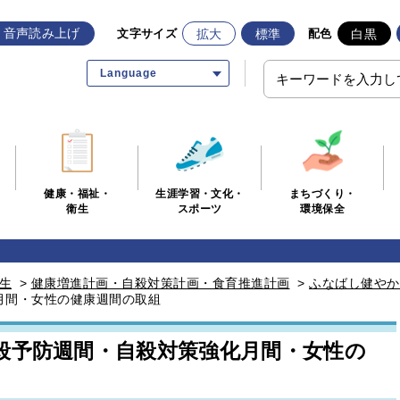
音声読み上げ
拡大
標準
白黒
文字サイズ
配色
Language
生涯学習・文化・
まちづくり・
健康・福祉・
スポーツ
環境保全
衛生
生
>
健康増進計画・自殺対策計画・食育推進計画
>
ふなばし健やか
月間・女性の健康週間の取組
殺予防週間・自殺対策強化月間・女性の