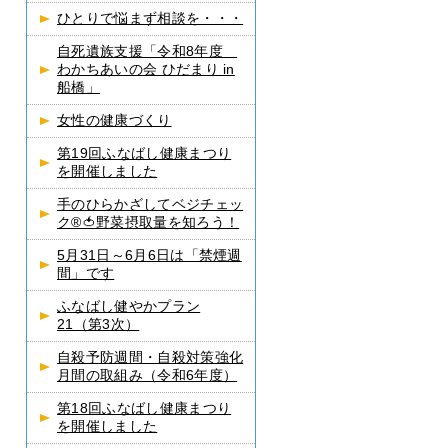
ひとりで悩まず相談を・・・
自死遺族支援「令和8年度
わかちあいの会 ひだまり in
船橋」
女性の健康づくり
第19回ふなばし健康まつり
を開催しました
手のひらかざしてベジチェッ
ク®🍅野菜摂取量を知ろう！
5月31日～6月6日は「禁煙週
間」です
ふなばし健やかプラン
21（第3次）
自殺予防週間・自殺対策強化
月間の取組み（令和6年度）
第18回ふなばし健康まつり
を開催しました