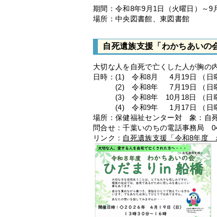
期間：令和8年9月1日（火曜日）～9
場所：中央図書館、東図書館
自死遺族支援「わかちあいの
大切な人を自死で亡くした人が胸の
日時：(1) 令和8月 4月19日 （日曜
(2) 令和8年 7月19日 （日曜日
(3) 令和8年 10月18日 （日曜日
(4) 令和9年 1月17日 （日曜日
場所：保健福祉センター対 象：自
問合せ：千葉いのちの電話事務局 043-2
リンク：
自死遺族支援「令和8年度 わ