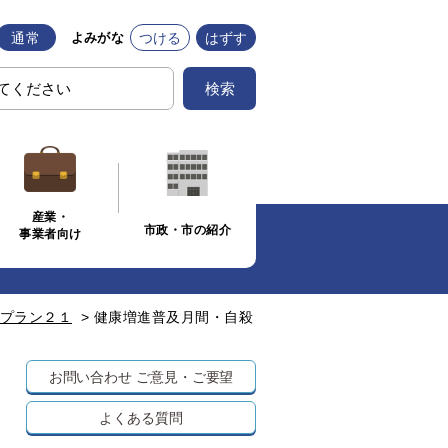
通常
つける
はずす
よみがな
検索
産業・
市政・市の紹介
事業者向け
プラン２１
>
健康増進普及月間・自殺
お問い合わせ
ご意見・ご要望
よくある質問