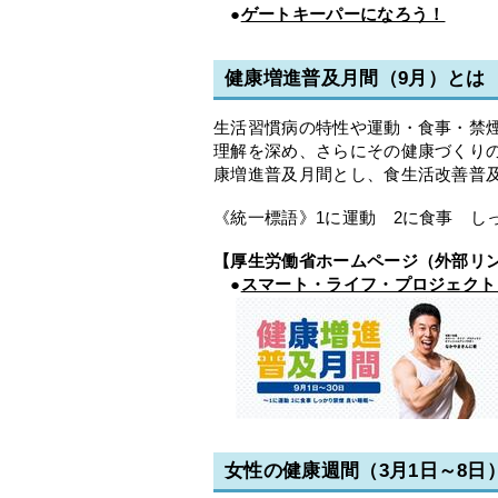
●
ゲートキーパーになろう！
健康増進普及月間（9月）とは
生活習慣病の特性や運動・食事・禁
理解を深め、さらにその健康づくりの
康増進普及月間とし、食生活改善普
《統一標語》1に運動 2に食事 し
【厚生労働省ホームページ（外部リ
●
スマート・ライフ・プロジェクト
女性の健康週間（3月1日～8日