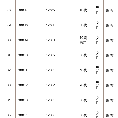
男
78
38807
42849
10代
船橋市
性
女
79
38808
42850
50代
船橋市
性
10歳
女
80
38809
42851
船橋市
未満
性
女
81
38810
42852
60代
船橋市
性
男
82
38811
42853
40代
船橋市
性
男
83
38812
42854
70代
船橋市
性
女
84
38813
42855
60代
船橋市
性
女
85
38814
42856
50代
船橋市
性