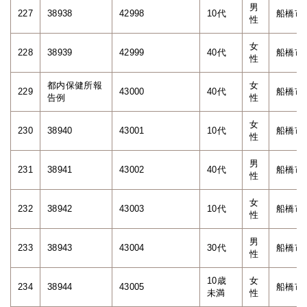
男
227
38938
42998
10代
船橋市
性
女
228
38939
42999
40代
船橋市
性
都内保健所報
女
229
43000
40代
船橋市
告例
性
女
230
38940
43001
10代
船橋市
性
男
231
38941
43002
40代
船橋市
性
女
232
38942
43003
10代
船橋市
性
男
233
38943
43004
30代
船橋市
性
10歳
女
234
38944
43005
船橋市
未満
性