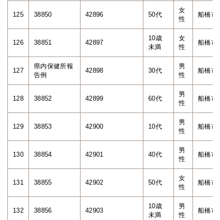
女
125
38850
42896
50代
船橋市
性
10歳
女
126
38851
42897
船橋市
未満
性
県内保健所報
男
127
42898
30代
船橋市
告例
性
男
128
38852
42899
60代
船橋市
性
男
129
38853
42900
10代
船橋市
性
男
130
38854
42901
40代
船橋市
性
女
131
38855
42902
50代
船橋市
性
10歳
男
132
38856
42903
船橋市
未満
性