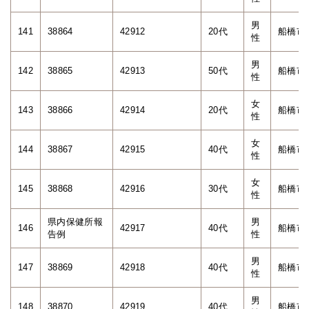
男
141
38864
42912
20代
船橋市
性
男
142
38865
42913
50代
船橋市
性
女
143
38866
42914
20代
船橋市
性
女
144
38867
42915
40代
船橋市
性
女
145
38868
42916
30代
船橋市
性
県内保健所報
男
146
42917
40代
船橋市
告例
性
男
147
38869
42918
40代
船橋市
性
男
148
38870
42919
40代
船橋市