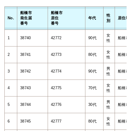
船橋市
船橋市
性
No.
発生届
居住
年代
居住地
別
番号
番号
女
1
38740
42772
90代
船橋市
性
女
2
38741
42773
80代
船橋市
性
男
3
38742
42774
90代
船橋市
性
女
4
38743
42775
70代
船橋市
性
男
5
38744
42776
30代
船橋市
性
女
6
38745
42777
80代
船橋市
性