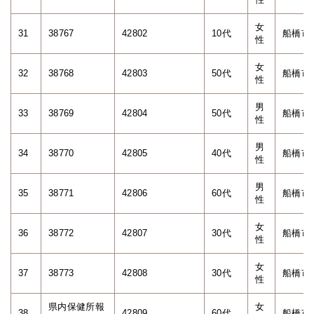
女
31
38767
42802
10代
船橋市
性
女
32
38768
42803
50代
船橋市
性
男
33
38769
42804
50代
船橋市
性
男
34
38770
42805
40代
船橋市
性
男
35
38771
42806
60代
船橋市
性
女
36
38772
42807
30代
船橋市
性
女
37
38773
42808
30代
船橋市
性
県内保健所報
女
38
42809
60代
船橋市