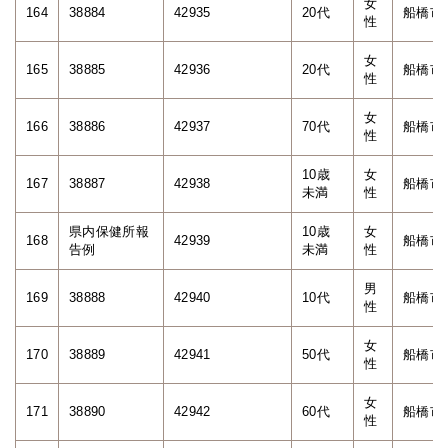
女
164
38884
42935
20代
船橋市
性
女
165
38885
42936
20代
船橋市
性
女
166
38886
42937
70代
船橋市
性
10歳
女
167
38887
42938
船橋市
未満
性
県内保健所報
10歳
女
168
42939
船橋市
告例
未満
性
男
169
38888
42940
10代
船橋市
性
女
170
38889
42941
50代
船橋市
性
女
171
38890
42942
60代
船橋市
性