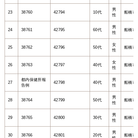
男
23
38760
42794
10代
船橋市
性
男
24
38761
42795
60代
船橋市
性
女
25
38762
42796
50代
船橋市
性
女
26
38763
42797
40代
船橋市
性
都内保健所報
男
27
42798
40代
船橋市
告例
性
男
28
38764
42799
50代
船橋市
性
男
29
38765
42800
30代
船橋市
性
男
30
38766
42801
20代
船橋市
性