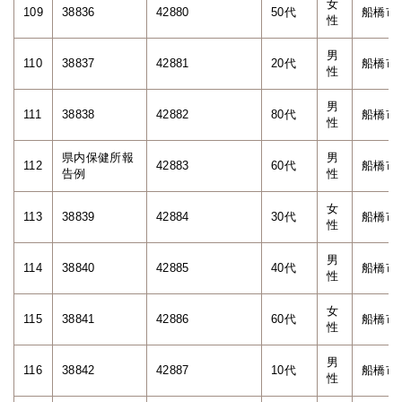
女
109
38836
42880
50代
船橋市
性
男
110
38837
42881
20代
船橋市
性
男
111
38838
42882
80代
船橋市
性
県内保健所報
男
112
42883
60代
船橋市
告例
性
女
113
38839
42884
30代
船橋市
性
男
114
38840
42885
40代
船橋市
性
女
115
38841
42886
60代
船橋市
性
男
116
38842
42887
10代
船橋市
性