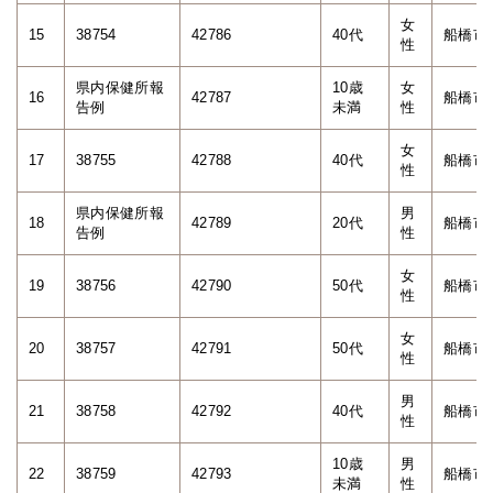
女
15
38754
42786
40代
船橋市
性
県内保健所報
10歳
女
16
42787
船橋市
告例
未満
性
女
17
38755
42788
40代
船橋市
性
県内保健所報
男
18
42789
20代
船橋市
告例
性
女
19
38756
42790
50代
船橋市
性
女
20
38757
42791
50代
船橋市
性
男
21
38758
42792
40代
船橋市
性
10歳
男
22
38759
42793
船橋市
未満
性