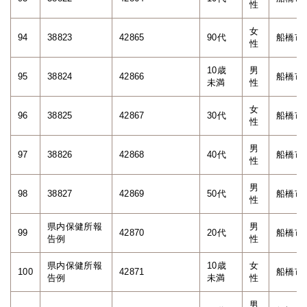
性
女
94
38823
42865
90代
船橋市
性
10歳
男
95
38824
42866
船橋市
未満
性
女
96
38825
42867
30代
船橋市
性
男
97
38826
42868
40代
船橋市
性
男
98
38827
42869
50代
船橋市
性
県内保健所報
男
99
42870
20代
船橋市
告例
性
県内保健所報
10歳
女
100
42871
船橋市
告例
未満
性
男