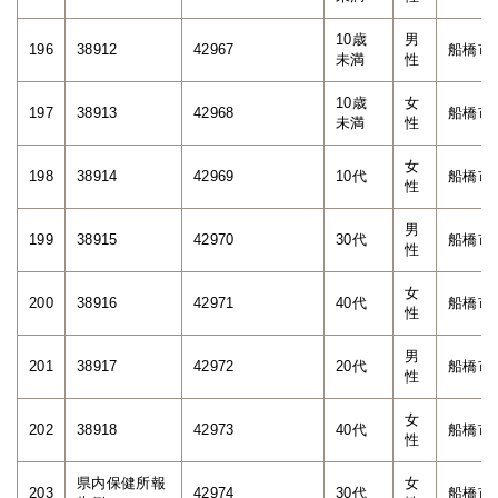
10歳
男
196
38912
42967
船橋市
未満
性
10歳
女
197
38913
42968
船橋市
未満
性
女
198
38914
42969
10代
船橋市
性
男
199
38915
42970
30代
船橋市
性
女
200
38916
42971
40代
船橋市
性
男
201
38917
42972
20代
船橋市
性
女
202
38918
42973
40代
船橋市
性
県内保健所報
女
203
42974
30代
船橋市