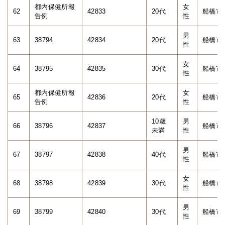
都内保健所報
女
62
42833
20代
船橋市
告例
性
男
63
38794
42834
20代
船橋市
性
女
64
38795
42835
30代
船橋市
性
都内保健所報
女
65
42836
20代
船橋市
告例
性
10歳
男
66
38796
42837
船橋市
未満
性
男
67
38797
42838
40代
船橋市
性
女
68
38798
42839
30代
船橋市
性
男
69
38799
42840
30代
船橋市
性