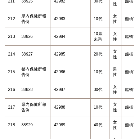
211
38925
42982
30代
船橋市
性
県内保健所報
女
212
42983
10代
船橋市
告例
性
10歳
女
213
38926
42984
船橋市
未満
性
女
214
38927
42985
20代
船橋市
性
都内保健所報
男
215
42986
10代
船橋市
告例
性
女
216
38928
42987
30代
船橋市
性
県内保健所報
女
217
42988
10代
船橋市
告例
性
女
218
38929
42989
40代
船橋市
性