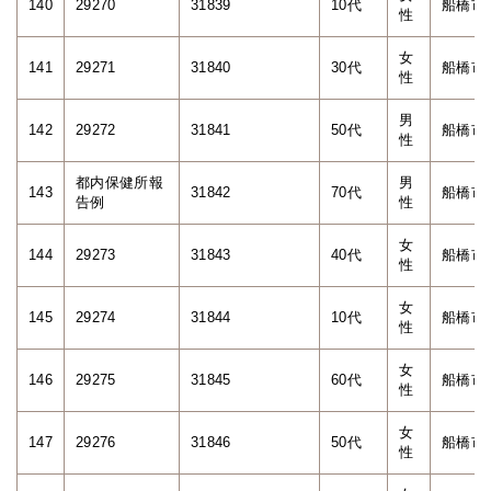
140
29270
31839
10代
船橋市
性
女
141
29271
31840
30代
船橋市
性
男
142
29272
31841
50代
船橋市
性
都内保健所報
男
143
31842
70代
船橋市
告例
性
女
144
29273
31843
40代
船橋市
性
女
145
29274
31844
10代
船橋市
性
女
146
29275
31845
60代
船橋市
性
女
147
29276
31846
50代
船橋市
性