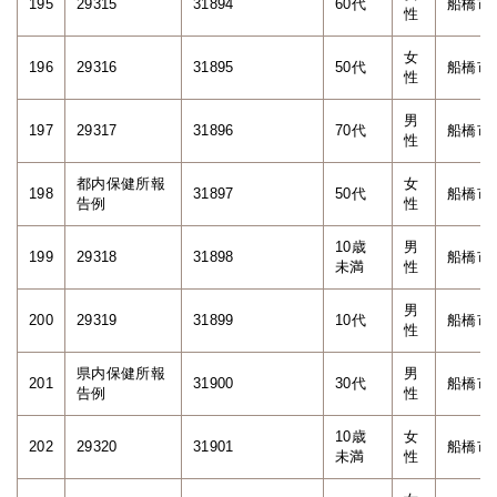
195
29315
31894
60代
船橋市
性
女
196
29316
31895
50代
船橋市
性
男
197
29317
31896
70代
船橋市
性
都内保健所報
女
198
31897
50代
船橋市
告例
性
10歳
男
199
29318
31898
船橋市
未満
性
男
200
29319
31899
10代
船橋市
性
県内保健所報
男
201
31900
30代
船橋市
告例
性
10歳
女
202
29320
31901
船橋市
未満
性