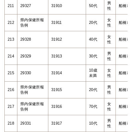
男
211
29327
31910
50代
船橋市
性
県内保健所報
女
212
31911
20代
船橋市
告例
性
女
213
29328
31912
40代
船橋市
性
男
214
29329
31913
30代
船橋市
性
10歳
女
215
29330
31914
船橋市
未満
性
県外保健所報
男
216
31915
20代
船橋市
告例
性
県内保健所報
女
217
31916
70代
船橋市
告例
性
男
218
29331
31917
10代
船橋市
性