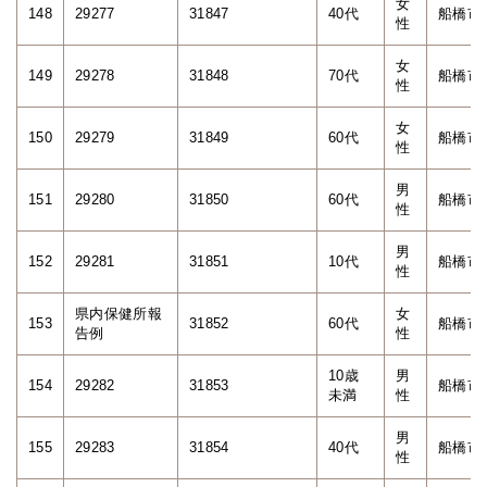
女
148
29277
31847
40代
船橋市
性
女
149
29278
31848
70代
船橋市
性
女
150
29279
31849
60代
船橋市
性
男
151
29280
31850
60代
船橋市
性
男
152
29281
31851
10代
船橋市
性
県内保健所報
女
153
31852
60代
船橋市
告例
性
10歳
男
154
29282
31853
船橋市
未満
性
男
155
29283
31854
40代
船橋市
性