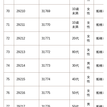
10歳
女
70
29210
31769
船橋市
未満
性
10歳
女
71
29211
31770
船橋市
未満
性
女
72
29212
31771
20代
船橋市
性
女
73
29213
31772
80代
船橋市
性
男
74
29214
31773
30代
船橋市
性
女
75
29215
31774
40代
船橋市
性
女
76
29216
31775
50代
船橋市
性
男
77
29217
31776
50代
船橋市