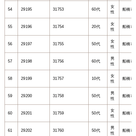
女
54
29195
31753
60代
船橋市
性
女
55
29196
31754
20代
船橋市
性
女
56
29197
31755
50代
船橋市
性
男
57
29198
31756
60代
船橋市
性
女
58
29199
31757
10代
船橋市
性
男
59
29200
31758
50代
船橋市
性
女
60
29201
31759
50代
船橋市
性
男
61
29202
31760
50代
船橋市
性