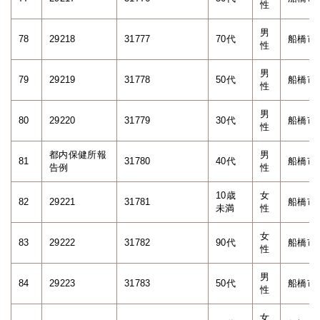
性
男
78
29218
31777
70代
船橋市
性
男
79
29219
31778
50代
船橋市
性
男
80
29220
31779
30代
船橋市
性
都内保健所報
男
81
31780
40代
船橋市
告例
性
10歳
女
82
29221
31781
船橋市
未満
性
女
83
29222
31782
90代
船橋市
性
男
84
29223
31783
50代
船橋市
性
女