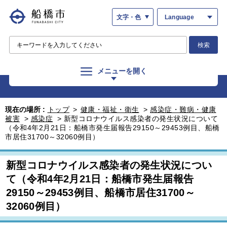
文字・色
Language
検索
メニューを開く
現在の場所 :
トップ
>
健康・福祉・衛生
>
感染症・難病・健康
被害
>
感染症
>
新型コロナウイルス感染者の発生状況について
（令和4年2月21日：船橋市発生届報告29150～29453例目、船橋
市居住31700～32060例目）
新型コロナウイルス感染者の発生状況につい
て（令和4年2月21日：船橋市発生届報告
29150～29453例目、船橋市居住31700～
32060例目）