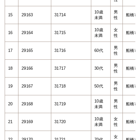
10歳
男
15
29163
31714
船橋市
未満
性
10歳
女
16
29164
31715
船橋市
未満
性
男
17
29165
31716
60代
船橋市
性
男
18
29166
31717
30代
船橋市
性
男
19
29167
31718
50代
船橋市
性
10歳
男
20
29168
31719
船橋市
未満
性
10歳
女
21
29169
31720
船橋市
未満
性
女
22
29170
31721
70代
船橋市