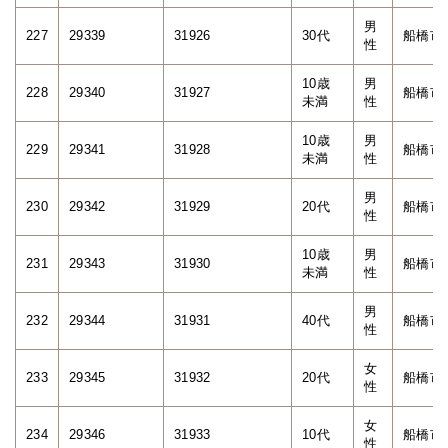
男
227
29339
31926
30代
船橋市
性
10歳
男
228
29340
31927
船橋市
未満
性
10歳
男
229
29341
31928
船橋市
未満
性
男
230
29342
31929
20代
船橋市
性
10歳
男
231
29343
31930
船橋市
未満
性
男
232
29344
31931
40代
船橋市
性
女
233
29345
31932
20代
船橋市
性
女
234
29346
31933
10代
船橋市
性