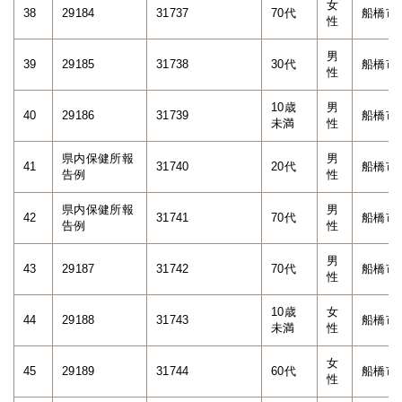
女
38
29184
31737
70代
船橋市
性
男
39
29185
31738
30代
船橋市
性
10歳
男
40
29186
31739
船橋市
未満
性
県内保健所報
男
41
31740
20代
船橋市
告例
性
県内保健所報
男
42
31741
70代
船橋市
告例
性
男
43
29187
31742
70代
船橋市
性
10歳
女
44
29188
31743
船橋市
未満
性
女
45
29189
31744
60代
船橋市
性