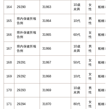
10歳
女
164
29290
31863
船橋市
未満
性
県内保健所報
男
165
31864
10代
船橋市
告例
性
県外保健所報
女
166
31865
60代
船橋市
告例
性
県内保健所報
10歳
男
167
31866
船橋市
告例
未満
性
女
168
29291
31867
50代
船橋市
性
女
169
29292
31868
10代
船橋市
性
10歳
男
170
29293
31869
船橋市
未満
性
女
171
29294
31870
80代
船橋市
性