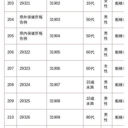
女
203
29321
31902
10代
船橋市
性
県外保健所報
男
204
31903
50代
船橋市
告例
性
県内保健所報
男
205
31904
50代
船橋市
告例
性
男
206
29322
31905
60代
船橋市
性
女
207
29323
31906
60代
船橋市
性
10歳
男
208
29324
31907
船橋市
未満
性
10歳
男
209
29325
31908
船橋市
未満
性
男
210
29326
31909
80代
船橋市
性