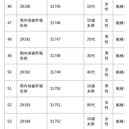
女
46
29190
31745
10代
船橋市
性
県内保健所報
10歳
女
47
31746
船橋市
告例
未満
性
男
48
29191
31747
20代
船橋市
性
都内保健所報
男
49
31748
30代
船橋市
告例
性
女
50
29192
31749
40代
船橋市
性
県内保健所報
10歳
男
51
31750
船橋市
告例
未満
性
女
52
29193
31751
80代
船橋市
性
10歳
女
53
29194
31752
船橋市
未満
性