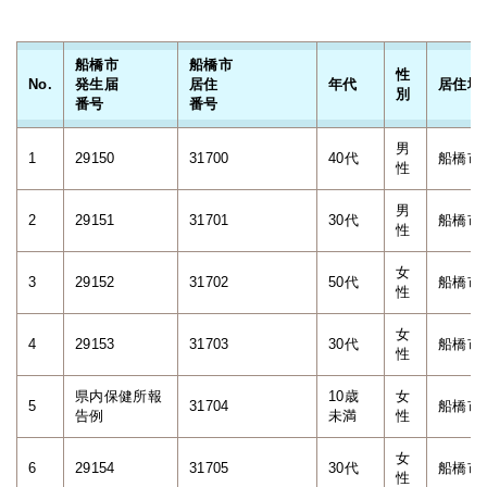
船橋市
船橋市
性
No.
発生届
居住
年代
居住地
別
番号
番号
男
1
29150
31700
40代
船橋市
性
男
2
29151
31701
30代
船橋市
性
女
3
29152
31702
50代
船橋市
性
女
4
29153
31703
30代
船橋市
性
県内保健所報
10歳
女
5
31704
船橋市
告例
未満
性
女
6
29154
31705
30代
船橋市
性