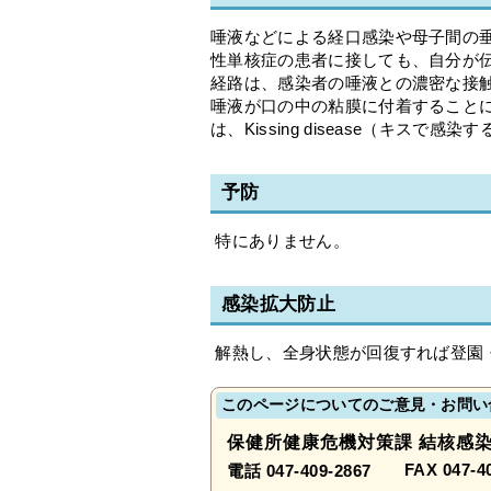
唾液などによる経口感染や母子間の
性単核症の患者に接しても、自分が
経路は、感染者の唾液との濃密な接
唾液が口の中の粘膜に付着すること
は、Kissing disease（キスで
予防
特にありません。
感染拡大防止
解熱し、全身状態が回復すれば登園
このページについてのご意見・お問い
保健所健康危機対策課 結核感
FAX 047-4
電話 047-409-2867