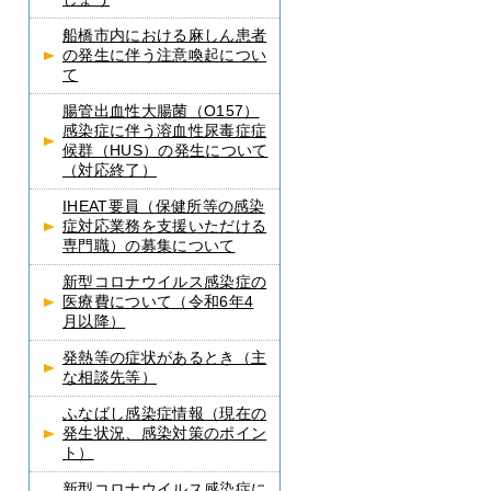
船橋市内における麻しん患者
の発生に伴う注意喚起につい
て
腸管出血性大腸菌（O157）
感染症に伴う溶血性尿毒症症
候群（HUS）の発生について
（対応終了）
IHEAT要員（保健所等の感染
症対応業務を支援いただける
専門職）の募集について
新型コロナウイルス感染症の
医療費について（令和6年4
月以降）
発熱等の症状があるとき（主
な相談先等）
ふなばし感染症情報（現在の
発生状況、感染対策のポイン
ト）
新型コロナウイルス感染症に