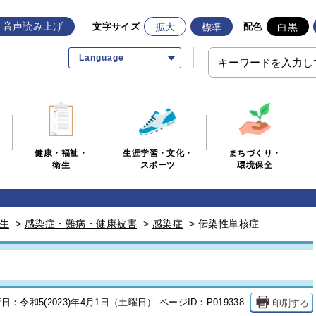
音声読み上げ
拡大
標準
白黒
文字サイズ
配色
Language
生涯学習・文化・
まちづくり・
健康・福祉・
スポーツ
環境保全
衛生
生
>
感染症・難病・健康被害
>
感染症
>
伝染性単核症
印刷する
日：令和5(2023)年4月1日（土曜日）
ページID：P019338