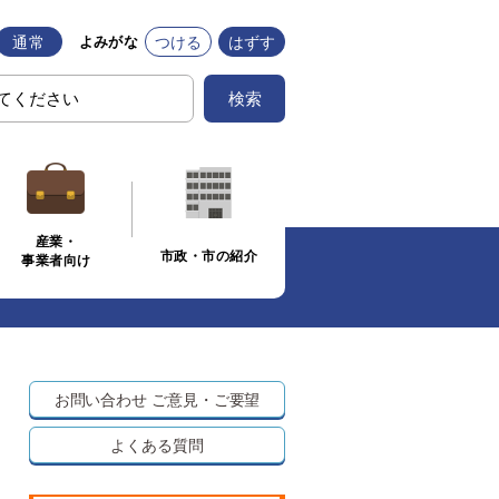
通常
つける
はずす
よみがな
検索
産業・
市政・市の紹介
事業者向け
お問い合わせ
ご意見・ご要望
よくある質問