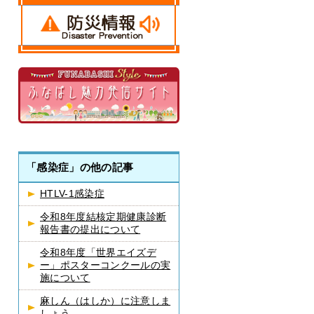
「感染症」の他の記事
HTLV-1感染症
令和8年度結核定期健康診断
報告書の提出について
令和8年度「世界エイズデ
ー」ポスターコンクールの実
施について
麻しん（はしか）に注意しま
しょう