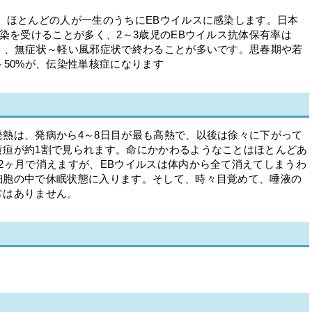
。ほとんどの人が一生のうちにEBウイルスに感染します。日本
感染を受けることが多く、2～3歳児のEBウイルス抗体保有率は
く、無症状～軽い風邪症状で終わることが多いです。思春期や若
～50%が、伝染性単核症になります
熱は、発病から4～8日目が最も高熱で、以後は徐々に下がって
黄疸が約1割で見られます。命にかかわるようなことはほとんどあ
2ヶ月で消えますが、EBウイルスは体内から全て消えてしまうわ
細胞の中で休眠状態に入ります。そして、時々目覚めて、唾液の
常はありません。