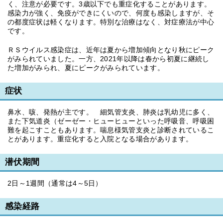
く、注意が必要です。3歳以下でも重症化することがあります。
感染力が強く、免疫ができにくいので、何度も感染しますが、そ
の都度症状は軽くなります。特別な治療はなく、対症療法が中心
です。
ＲＳウイルス感染症は、近年は夏から増加傾向となり秋にピーク
がみられていました。一方、2021年以降は春から初夏に継続し
た増加がみられ、夏にピークがみられています。
症状
鼻水、咳、発熱が主です。 細気管支炎、肺炎は乳幼児に多く、
また下気道炎（ゼーゼー・ヒューヒューといった呼吸音、呼吸困
難を起こすこともあります。喘息様気管支炎と診断されているこ
とがあります。重症化すると入院となる場合があります。
潜伏期間
2日～1週間（通常は4～5日）
感染経路