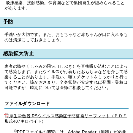
飛沫感染、接触感染。保育園などで集団発生が認められること
があります。
予防
手洗いが大切です。また、おもちゃなど赤ちゃんが口に入れるも
のは清潔にしておきましょう。
感染拡大防止
患者の咳やくしゃみの飛沫（しぶき）を直接吸い込むことによっ
て感染します。またウイルスが付着したおもちゃなどを介して感
染することがあります。手洗い、咳エチケットをしっかりと行っ
てください。咳がおさまり、全身状態が安定すれば登園・登校は
可能ですが、時期については医師に相談してください。
ファイルダウンロード
厚生労働省 RSウイルス感染症予防啓発リーフレット（ＰＤＦ
形式487キロバイト）
PDFファイルの閲覧には、
Adobe Reader
（無料）が必要