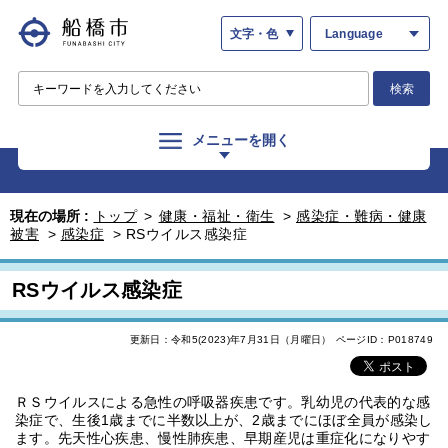
文字・色
Language
検索
メニューを開く
現在の場所 :
トップ
>
健康・福祉・衛生
>
感染症・難病・健康
被害
>
感染症
>
RSウイルス感染症
RSウイルス感染症
更新日：令和5(2023)年7月31日（月曜日）
ページID：P018749
ＲＳウイルスによる急性の呼吸器疾患です。乳幼児の代表的な感
染症で、生後1歳までに半数以上が、2歳までにほぼ全員が感染し
ます。先天性心疾患、慢性肺疾患、早期産児は重症化になりやす