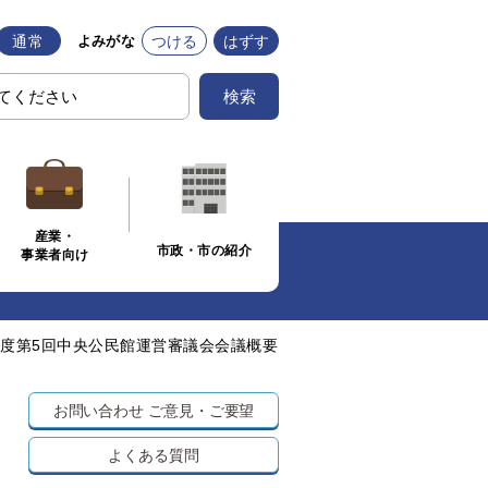
通常
つける
はずす
よみがな
検索
産業・
市政・市の紹介
事業者向け
年度第5回中央公民館運営審議会会議概要
お問い合わせ
ご意見・ご要望
よくある質問