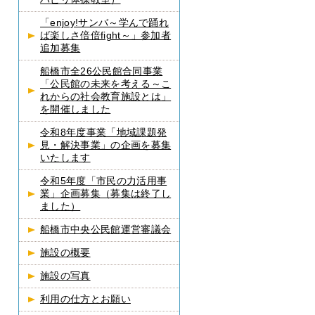
「enjoy!サンバ～学んで踊れ
ば楽しさ倍倍fight～」参加者
追加募集
船橋市全26公民館合同事業
「公民館の未来を考える～こ
れからの社会教育施設とは」
を開催しました
令和8年度事業「地域課題発
見・解決事業」の企画を募集
いたします
令和5年度「市民の力活用事
業」企画募集（募集は終了し
ました）
船橋市中央公民館運営審議会
施設の概要
施設の写真
利用の仕方とお願い