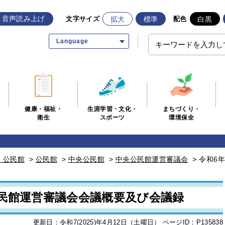
音声読み上げ
拡大
標準
白黒
文字サイズ
配色
Language
生涯学習・文化・
まちづくり・
健康・福祉・
スポーツ
環境保全
衛生
・公民館
>
公民館
>
中央公民館
>
中央公民館運営審議会
>
令和6
公民館運営審議会会議概要及び会議録
更新日：令和7(2025)年4月12日（土曜日）
ページID：P135838