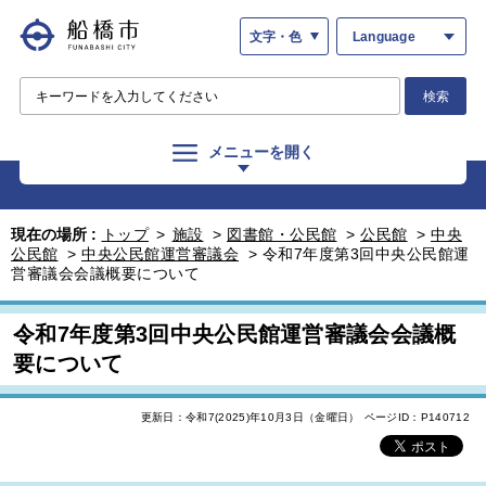
文字・色
Language
検索
メニューを開く
現在の場所 :
トップ
>
施設
>
図書館・公民館
>
公民館
>
中央
公民館
>
中央公民館運営審議会
>
令和7年度第3回中央公民館運
営審議会会議概要について
令和7年度第3回中央公民館運営審議会会議概
要について
更新日：令和7(2025)年10月3日（金曜日）
ページID：P140712