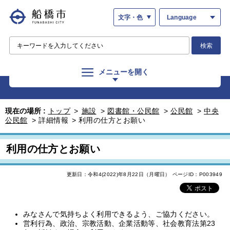
文字・色
Language
検索
メニューを開く
現在の場所 :
トップ
>
施設
>
図書館・公民館
>
公民館
>
中央
公民館
>
詳細情報
>
利用の仕方とお願い
利用の仕方とお願い
更新日：令和4(2022)年8月22日（月曜日）
ページID：P003949
みなさんで気持ちよく利用できるよう、ご協力ください。
営利行為、政治、宗教活動、企業活動等、社会教育法第23