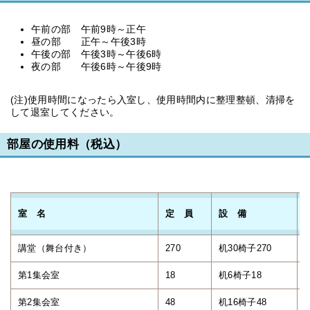
午前の部 午前9時～正午
昼の部 正午～午後3時
午後の部 午後3時～午後6時
夜の部 午後6時～午後9時
(注)使用時間になったら入室し、使用時間内に整理整頓、清掃を
して退室してください。
部屋の使用料（税込）
室 名
定 員
設 備
講堂（舞台付き）
270
机30椅子270
5
第1集会室
18
机6椅子18
第2集会室
48
机16椅子48
1