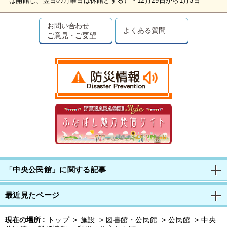
は開館し、翌日の月曜日は休館とする）・12月29日から1月3日
お問い合わせ
よくある質問
ご意見・ご要望
「中央公民館」に関する記事
最近見たページ
現在の場所 :
トップ
>
施設
>
図書館・公民館
>
公民館
>
中央