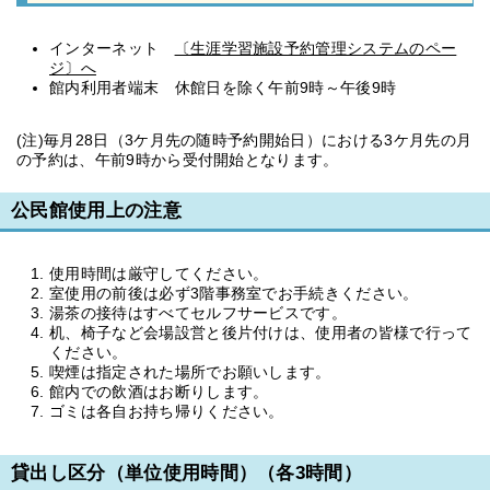
インターネット
〔生涯学習施設予約管理システムのペー
ジ〕へ
館内利用者端末 休館日を除く午前9時～午後9時
(注)毎月28日（3ケ月先の随時予約開始日）における3ケ月先の月
の予約は、午前9時から受付開始となります。
公民館使用上の注意
使用時間は厳守してください。
室使用の前後は必ず3階事務室でお手続きください。
湯茶の接待はすべてセルフサービスです。
机、椅子など会場設営と後片付けは、使用者の皆様で行って
ください。
喫煙は指定された場所でお願いします。
館内での飲酒はお断りします。
ゴミは各自お持ち帰りください。
貸出し区分（単位使用時間）（各3時間）