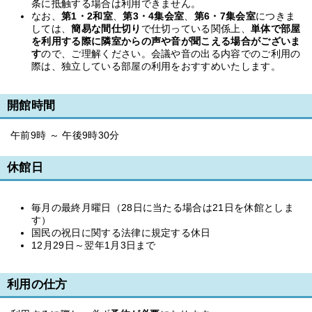
条に抵触する場合は利用できません。
なお、
第1・2和室
、
第3・4集会室
、
第6・7集会室
につきま
しては、
簡易な間仕切り
で仕切っている関係上、
単体で部屋
を利用する際に隣室からの声や音が聞こえる場合がございま
す
ので、ご理解ください。会議や音の出る内容でのご利用の
際は、独立している部屋の利用をおすすめいたします。
開館時間
午前9時 ～ 午後9時30分
休館日
毎月の最終月曜日（28日に当たる場合は21日を休館としま
す）
国民の祝日に関する法律に規定する休日
12月29日～翌年1月3日まで
利用の仕方