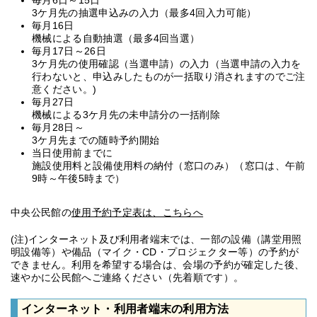
毎月6日～15日
3ケ月先の抽選申込みの入力（最多4回入力可能）
毎月16日
機械による自動抽選（最多4回当選）
毎月17日～26日
3ケ月先の使用確認（当選申請）の入力（当選申請の入力を
行わないと、申込みしたものが一括取り消されますのでご注
意ください。)
毎月27日
機械による3ケ月先の未申請分の一括削除
毎月28日～
3ケ月先までの随時予約開始
当日使用前までに
施設使用料と設備使用料の納付（窓口のみ）（窓口は、午前
9時～午後5時まで）
中央公民館の
使用予約予定表は、こちらへ
(注)インターネット及び利用者端末では、一部の設備（講堂用照
明設備等）や備品（マイク・CD・プロジェクター等）の予約が
できません。利用を希望する場合は、会場の予約が確定した後、
速やかに公民館へご連絡ください（先着順です）。
インターネット・利用者端末の利用方法