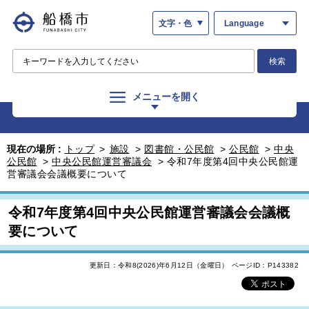
文字・色
Language
検索
メニューを開く
現在の場所 :
トップ
>
施設
>
図書館・公民館
>
公民館
>
中央
公民館
>
中央公民館運営審議会
>
令和7年度第4回中央公民館運
営審議会会議概要について
令和7年度第4回中央公民館運営審議会会議概
要について
更新日：令和8(2026)年6月12日（金曜日）
ページID：P143382