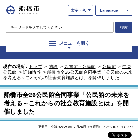
文字・色
Language
検索
メニューを開く
現在の場所 :
トップ
>
施設
>
図書館・公民館
>
公民館
>
中央
公民館
>
詳細情報
>
船橋市全26公民館合同事業「公民館の未来
を考える～これからの社会教育施設とは」を開催しました
船橋市全26公民館合同事業「公民館の未来を
考える～これからの社会教育施設とは」を開
催しました
更新日：令和7(2025)年12月26日（金曜日）
ページID：P143373