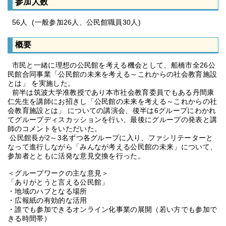
参加人数
56人 (一般参加26人、公民館職員30人)
概要
市民と一緒に理想の公民館を考える機会として、船橋市全26公
民館合同事業「公民館の未来を考える～これからの社会教育施設
とは」 を実施した。
前半は筑波大学准教授であり本市社会教育委員でもある丹間康
仁先生を講師にお招きし「公民館の未来を考える～これからの社
会教育施設とは」 についての講演会、後半は6グループにわかれ
てグループディスカッションを行い、最後にグループの発表と講
師のコメントをいただいた。
公民館長が2～3名ずつ各グループに入り、ファシリテーターと
なって進行しながら「みんなが考える公民館の未来」について、
参加者とともに活発な意見交換を行った。
＜グループワークの主な意見＞
「ありがとうと言える公民館」
・地域のハブとなる場所
・広報紙の有効的な活用
・誰でも参加できるオンライン化事業の展開（若い方でも参加で
きる時間帯）