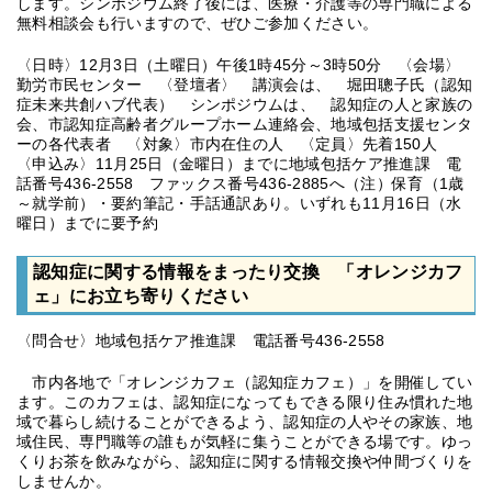
します。シンポジウム終了後には、医療・介護等の専門職による
無料相談会も行いますので、ぜひご参加ください。
〈日時〉12月3日（土曜日）午後1時45分～3時50分 〈会場〉
勤労市民センター 〈登壇者〉 講演会は、 堀田聰子氏（認知
症未来共創ハブ代表） シンポジウムは、 認知症の人と家族の
会、市認知症高齢者グループホーム連絡会、地域包括支援センタ
ーの各代表者 〈対象〉市内在住の人 〈定員〉先着150人
〈申込み〉11月25日（金曜日）までに地域包括ケア推進課 電
話番号436-2558 ファックス番号436-2885へ（注）保育（1歳
～就学前）・要約筆記・手話通訳あり。いずれも11月16日（水
曜日）までに要予約
認知症に関する情報をまったり交換 「オレンジカフ
ェ」にお立ち寄りください
〈問合せ〉地域包括ケア推進課 電話番号436-2558
市内各地で「オレンジカフェ（認知症カフェ）」を開催してい
ます。このカフェは、認知症になってもできる限り住み慣れた地
域で暮らし続けることができるよう、認知症の人やその家族、地
域住民、専門職等の誰もが気軽に集うことができる場です。ゆっ
くりお茶を飲みながら、認知症に関する情報交換や仲間づくりを
しませんか。