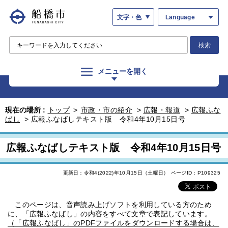
文字・色
Language
検索
メニューを開く
現在の場所 :
トップ
>
市政・市の紹介
>
広報・報道
>
広報ふな
ばし
>
広報ふなばしテキスト版 令和4年10月15日号
広報ふなばしテキスト版 令和4年10月15日号
更新日：令和4(2022)年10月15日（土曜日）
ページID：P109325
このページは、音声読み上げソフトを利用している方のため
に、「広報ふなばし」の内容をすべて文章で表記しています。
（「広報ふなばし」のPDFファイルをダウンロードする場合は、