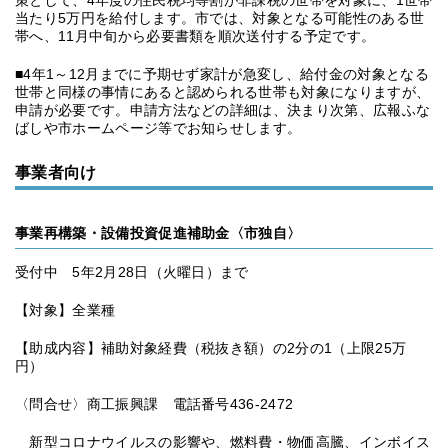
策として、4年度の住民税均等割が非課税の世帯を対象に、1世帯
当たり5万円を給付します。市では、対象となる可能性のある世
帯へ、11月中旬から必要書類を順次送付する予定です。
■4年1～12月までに予期せず家計が急変し、給付金の対象となる
世帯と同様の事情にあると認められる世帯も対象になりますが、
申請が必要です。申請方法などの詳細は、決まり次第、広報ふな
ばしや市ホームページ等でお知らせします。
事業者向け
事業再構築・設備投資促進補助金〈市独自〉
受付中 5年2月28日（火曜日）まで
【対象】全業種
【助成内容】補助対象経費（税抜き額）の2分の1（上限25万
円）
〈問合せ〉商工振興課 電話番号436-2472
新型コロナウイルスの影響や、燃料費・物価高騰、インボイス