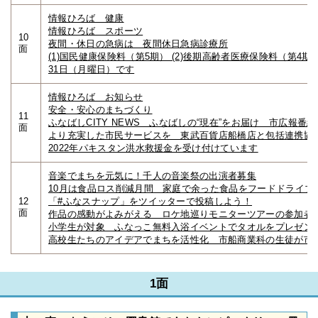
情報ひろば 健康
情報ひろば スポーツ
10
夜間・休日の急病は 夜間休日急病診療所
面
(1)国民健康保険料（第5期） (2)後期高齢者医療保険料（第4期
31日（月曜日）です
情報ひろば お知らせ
安全・安心のまちづくり
11
ふなばしCITY NEWS ふなばしの“現在”をお届け 市広報番組 
面
より充実した市民サービスを 東武百貨店船橋店と包括連携協
2022年パキスタン洪水救援金を受け付けています
音楽でまちを元気に！千人の音楽祭の出演者募集
10月は食品ロス削減月間 家庭で余った食品をフードドライブ
12
「#ふなスナップ」をツイッターで投稿しよう！
面
作品の感動がよみがえる ロケ地巡りモニターツアーの参加者
小学生が対象 ふなっこ無料入浴イベントでタオルをプレゼン
高校生たちのアイデアでまちを活性化 市船商業科の生徒が市
1面