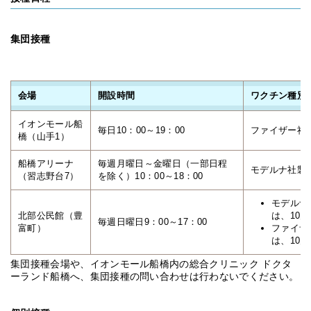
集団接種
会場
開設時間
ワクチン種別
イオンモール船
毎日10：00～19：00
ファイザー社製
橋（山手1）
船橋アリーナ
毎週月曜日～金曜日（一部日程
モデルナ社製オ
（習志野台7）
を除く）10：00～18：00
モデルナ
北部公民館（豊
は、10
毎週日曜日9：00～17：00
富町）
ファイザ
は、10
集団接種会場や、イオンモール船橋内の総合クリニック ドクタ
ーランド船橋へ、集団接種の問い合わせは行わないでください。