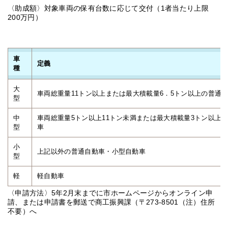
〈助成額〉対象車両の保有台数に応じて交付（1者当たり上限
200万円）
車
定義
種
大
車両総重量11トン以上または最大積載量6．5トン以上の普通
型
中
車両総重量5トン以上11トン未満または最大積載量3トン以上6
型
車
小
上記以外の普通自動車・小型自動車
型
軽
軽自動車
〈申請方法〉5年2月末までに市ホームページからオンライン申
請、または申請書を郵送で商工振興課（〒273-8501（注）住所
不要）へ