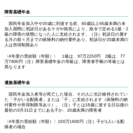
障害基礎年金
国民年金加入中や20歳に到達する前、60歳以上65歳未満の未
加入期間に初診日があるケガや病気により、政令で定める1級・2
級の障害の状態になった人に支給されます。（注）初診日の属す
る月の前々月までの保険料の納付要件あり。初診日が20歳未満の
人は所得制限あり
〈4年度の受給額（年額）〉 1級は、97万2250円 2級は、77
万7800円（注）障害基礎年金の等級は、障害者手帳の等級とは
異なります
遺族基礎年金
国民年金加入者等が死亡した場合、その人に生計維持されてい
た「子がいる配偶者」または「子」に支給されます（保険料の納
付要件や所得制限等あり）。（注）子とは18歳に達する日以後の
最初の3月31日までにある子か、20歳未満の障害者
〈4年度の受給額（年額）〉100万1600円（注）子が1人いる配
偶者の場合