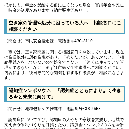
ほかにも、年金を受給する前に亡くなった場合、寡婦年金や死亡
一時金の制度があります（納付要件等あり）。
空き家の管理や処分に困っている人へ 相談窓口にご
相談ください
〈問合せ〉市民安全推進課 電話番号436-3110
市では、空き家問題に関する相談窓口を開設しています。現在
の住居以外に所有住宅があり、「売りたいが、あてがない」「相
続手続きをしていないので処分できない」「遠くに住んでいて管
理ができない」など、まずは市民安全推進課へご相談ください。
内容により、後日専門的な知識を有する相談員が、相談に応じま
す。
認知症シンポジウム 「認知症とともによりよく生き
る今と未来に向けて」
〈問合せ〉地域包括ケア推進課 電話番号436-2558
認知症について学び、認知症の人やその家族を支援し、地域で
支え合う体制づくりを目指すため、講演会・シンポジウムを開催