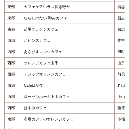
東部
カフェケアいラズ習志野台
習志野
東部
ならしのだい 和みカフェ
習志野
東部
苗場オレンジカフェ
習志野
西部
ポピンズカフェ
本中山
西部
あさひオレンジカフェ
旭町4
西部
オレンジカフェ山手
山手3
西部
デジャブオレンジカフェ
前貝塚
西部
Caféはやて
丸山5
西部
ローゼンホーム上山カフェ
上山町
西部
はすみカフェ
藤原5
南部
市場カフェのオレンジカフェ
市場1