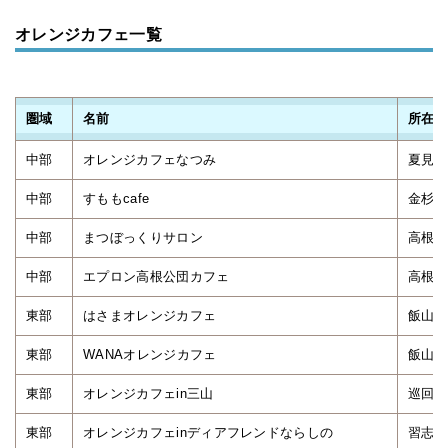
オレンジカフェ一覧
圏域
名前
所在地
中部
オレンジカフェなつみ
夏見台
中部
すももcafe
金杉台
中部
まつぼっくりサロン
高根台
中部
エプロン高根公団カフェ
高根台
東部
はさまオレンジカフェ
飯山満
東部
WANAオレンジカフェ
飯山満
東部
オレンジカフェin三山
巡回型
東部
オレンジカフェinディアフレンドならしの
習志野