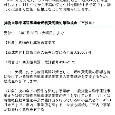
4～9月分の電気・ガス料の利用総額に応じ、最大60万円を交
付します。11月中旬から申請の受け付けを開始する予定です。詳
しくは決まり次第、広報ふなばしでお知らせします。
貨物自動車運送事業者燃料費高騰対策助成金〈市独自〉
受付中 5年2月28日（火曜日）まで
【対象】貨物自動車運送事業者
【助成内容】対象車両の保有台数に応じ最大200万円
〈問合せ〉商工振興課 電話番号436-2472
コロナ禍における物価高騰対策として、燃料費高騰の影響を特
に受けている貨物自動車運送事業者の事業継続を支援するため、
助成金を交付します。
〈対象〉次の全ての要件を満たす事業者 一般貨物自動車運送事
業または特定貨物自動車運送事業の許可を受けている、もしくは
貨物軽自動車運送事業の届け出を行っている中小企業者等 4年9
月末日までに市内に事業所を有する 今後も継続して市内で事業
活動を行う意思を有する