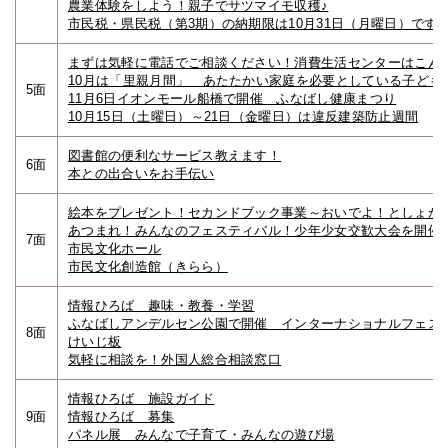
農業体験をしよう！親子でサツマイモ収穫♪
市民税・県民税（第3期）の納期限は10月31日（月曜日）です
まずは気軽に電話でご相談ください！消費生活センターはこん
10月は「里親月間」 あたたかい家庭を必要としている子ども
5面
11月6日イオンモール船橋で開催 ふなばし健康まつり
10月15日（土曜日）～21日（金曜日）は違反建築防止週間
図書館の便利なサービス教えます！
6面
本との出合いをお手伝い
絵本をプレゼント！セカンドブック事業～おいでよ！としょか
あつまれ！みんなのフェスティバル！少年少女交歓大会を開催
7面
市民文化ホール
市民文化創造館（きらら）
情報ひろば 趣味・教養・学習
ふなばしアンデルセン公園で開催 インターナショナルフェスティ
8面
けいじ板
気軽に相談を！外国人総合相談窓口
情報ひろば 施設ガイド
9面
情報ひろば 募集
パネル展 みんなで子育て・みんなの遊び場