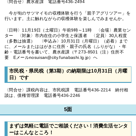
〈問合せ〉農水産課 電話番号436-2494
今が旬のサツマイモの収穫体験を行う「親子アグリツアー」を
行います。土に触れながらの収穫体験を楽しんでみませんか。
〈日時〉11月19日（土曜日）午前9時～11時 〈会場〉農業セン
ター 〈対象〉市内在住の小学生と保護者 〈定員〉30人程度
（多数は抽選） 〈申込み〉10月31日（月曜日）（必着）まで
に、メールまたははがきに住所・親子の氏名（ふりがな）・年
齢・電話番号を書いて、農水産課（〒273-8501（注）住所不
要 Eメールnosuisan@city.funabashi.lg.jp）へ
市民税・県民税（第3期）の納期限は10月31日（月曜
日）です
〈問合せ〉課税内容は、市民税課 電話番号436-2214 納付相
談は、債権管理課 電話番号436-2246
5面
まずは気軽に電話でご相談ください！消費生活センタ
ーはこんなところ！