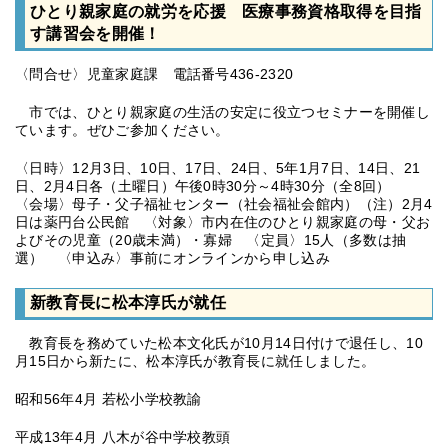
ひとり親家庭の就労を応援 医療事務資格取得を目指
す講習会を開催！
〈問合せ〉児童家庭課 電話番号436-2320
市では、ひとり親家庭の生活の安定に役立つセミナーを開催し
ています。ぜひご参加ください。
〈日時〉12月3日、10日、17日、24日、5年1月7日、14日、21
日、2月4日各（土曜日）午後0時30分～4時30分（全8回）
〈会場〉母子・父子福祉センター（社会福祉会館内）（注）2月4
日は薬円台公民館 〈対象〉市内在住のひとり親家庭の母・父お
よびその児童（20歳未満）・寡婦 〈定員〉15人（多数は抽
選） 〈申込み〉事前にオンラインから申し込み
新教育長に松本淳氏が就任
教育長を務めていた松本文化氏が10月14日付けで退任し、10
月15日から新たに、松本淳氏が教育長に就任しました。
昭和56年4月 若松小学校教諭
平成13年4月 八木が谷中学校教頭