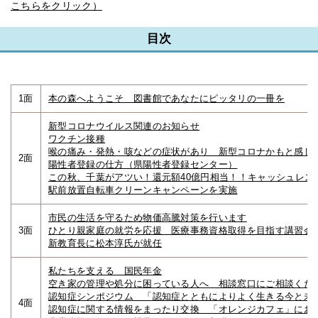
こちらをクリック）
目次
1面
本の森へようこそ 図書館であなたにピッタリの一冊を
新型コロナウイルス関連のお知らせ
ワクチン接種
喉の痛み・発熱・咳などの症状があり 新型コロナかもと感じ
2面
陽性者登録の仕方（県陽性者登録センター）
この秋、千葉がアツい！還元額40億円相当！！キャッシュレス
駅前放置自転車クリーンキャンペーンを実施
市民の生活を守るため物価高騰対策を行います
3面
ひとり親家庭の就労を応援 医療事務資格取得を目指す講習会
新教育長に松本淳氏が就任
私たちを支える 国民年金
空き家の管理や処分に困っている人へ 相談窓口にご相談くだ
認知症シンポジウム 「認知症とともによりよく生きる今と未
4面
認知症に関する情報をまったり交換 「オレンジカフェ」にお