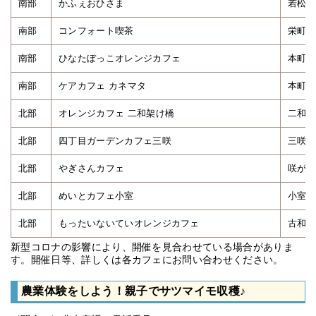
南部
かふぇおひさま
若松2
南部
コンフォート喫茶
栄町1
南部
ひなたぼっこオレンジカフェ
本町4
南部
ケアカフェ カネマタ
本町6
北部
オレンジカフェ 二和架け橋
二和東
北部
四丁目ガーデンカフェ三咲
三咲4
北部
やぎさんカフェ
咲が丘
北部
めいとカフェ小室
小室町
北部
もったいないていオレンジカフェ
古和釜
新型コロナの影響により、開催を見合わせている場合がありま
す。開催日等、詳しくは各カフェにお問い合わせください。
農業体験をしよう！親子でサツマイモ収穫♪