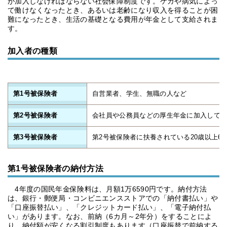
が加入しなければならない社会保障制度です。ケガや病気によっ
て働けなくなったとき、あるいは老齢になり収入を得ることが困
難になったとき、生活の基礎となる費用が年金として支給されま
す。
加入者の種類
第1号被保険者
自営業者、学生、無職の人など
第2号被保険者
会社員や公務員などの厚生年金に加入して
第3号被保険者
第2号被保険者に扶養されている20歳以上6
第1号被保険者の納付方法
4年度の国民年金保険料は、月額1万6590円です。納付方法
は、銀行・郵便局・コンビニエンスストアでの「納付書払い」や
「口座振替払い」、「クレジットカード払い」、「電子納付払
い」があります。なお、前納（6カ月～2年分）をすることによ
り、納付額が安くなる割引制度もあります（口座振替で前納する