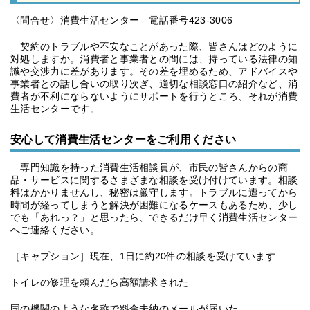
〈問合せ〉消費生活センター 電話番号423-3006
契約のトラブルや不安なことがあった際、皆さんはどのように
対処しますか。消費者と事業者との間には、持っている法律の知
識や交渉力に差があります。その差を埋めるため、アドバイスや
事業者との話し合いの取り次ぎ、適切な相談窓口の紹介など、消
費者が不利にならないようにサポートを行うところ、それが消費
生活センターです。
安心して消費生活センターをご利用ください
専門知識を持った消費生活相談員が、市民の皆さんからの商
品・サービスに関するさまざまな相談を受け付けています。相談
料はかかりませんし、秘密は厳守します。トラブルに遭ってから
時間が経ってしまうと解決が困難になるケースもあるため、少し
でも「あれっ？」と思ったら、できるだけ早く消費生活センター
へご連絡ください。
［キャプション］現在、1日に約20件の相談を受けています
トイレの修理を頼んだら高額請求された
国の機関のような名称で料金未納のメールが届いた