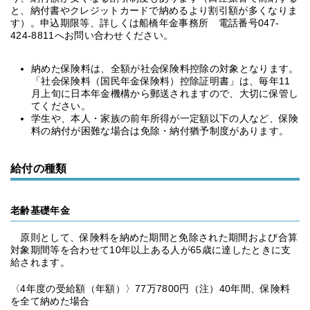
と、納付書やクレジットカードで納めるより割引額が多くなりま
す）。申込期限等、詳しくは船橋年金事務所 電話番号047-
424-8811へお問い合わせください。
納めた保険料は、全額が社会保険料控除の対象となります。
「社会保険料（国民年金保険料）控除証明書」は、毎年11
月上旬に日本年金機構から郵送されますので、大切に保管し
てください。
学生や、本人・家族の前年所得が一定額以下の人など、保険
料の納付が困難な場合は免除・納付猶予制度があります。
給付の種類
老齢基礎年金
原則として、保険料を納めた期間と免除された期間および合算
対象期間等を合わせて10年以上ある人が65歳に達したときに支
給されます。
〈4年度の受給額（年額）〉77万7800円（注）40年間、保険料
を全て納めた場合