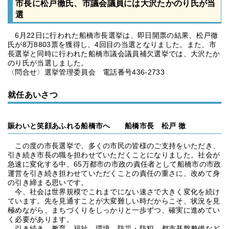
市長に松戸徹氏、市議会議員には大沢たかのり氏が当
選
6月22日に行われた船橋市長選挙は、即日開票の結果、松戸徹
氏が8万8803票を獲得し、4回目の当選となりました。また、市
長選挙と同時に行われた船橋市議会議員補欠選挙では、大沢たか
のり氏が当選しました。
〈問合せ〉選挙管理委員会 電話番号436-2733
就任あいさつ
賑わいと笑顔あふれる船橋市へ 船橋市長 松戸 徹
この度の市長選挙で、多くの市民の皆様のご支持をいただき、
引き続き市長の職を担わせていただくことになりました。社会が
急速に変化する中、65万都市の市政の責任者として船橋市の市政
運営を引き続き担わせていただくことの責任の重さに、改めて身
の引き締まる思いです。
今、社会は世界規模でこれまでにない速さで大きく変化を続け
ています。先を見通すことが大変難しい時だからこそ、状況を見
極めながら、まちづくりをしっかりと一歩ずつ、確実に進めてい
く必要があります。
引き続き、教育、福祉、環境、防災・防犯、都市基盤整備など