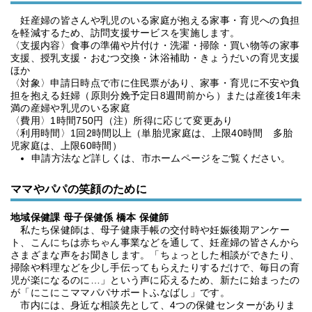
妊産婦の皆さんや乳児のいる家庭が抱える家事・育児への負担
を軽減するため、訪問支援サービスを実施します。
〈支援内容〉食事の準備や片付け・洗濯・掃除・買い物等の家事
支援、授乳支援・おむつ交換・沐浴補助・きょうだいの育児支援
ほか
〈対象〉申請日時点で市に住民票があり、家事・育児に不安や負
担を抱える妊婦（原則分娩予定日8週間前から）または産後1年未
満の産婦や乳児のいる家庭
〈費用〉1時間750円（注）所得に応じて変更あり
〈利用時間〉1回2時間以上（単胎児家庭は、上限40時間 多胎
児家庭は、上限60時間）
申請方法など詳しくは、市ホームページをご覧ください。
ママやパパの笑顔のために
地域保健課 母子保健係 橋本 保健師
私たち保健師は、母子健康手帳の交付時や妊娠後期アンケー
ト、こんにちは赤ちゃん事業などを通して、妊産婦の皆さんから
さまざまな声をお聞きします。「ちょっとした相談ができたり、
掃除や料理などを少し手伝ってもらえたりするだけで、毎日の育
児が楽になるのに…」という声に応えるため、新たに始まったの
が「にこにこママパパサポートふなばし」です。
市内には、身近な相談先として、4つの保健センターがありま