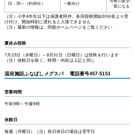
今夜の星空生
15：30～（約60分）
一般向け
「星になるまで m
（注）小学4年生以下は保護者同伴。各回投映開始30分前より受
け付け。開始時刻に遅れると入場できません
（注）最新の情報は、同館ホームページをご覧ください
夏休み投映
7月23日（水曜日）～8月31日（日曜日）は投映を行います
（注）休館日を除く。時間・内容は上記と同じ
温浴施設ふなばしメグスパ 電話番号457-5151
営業時間
午前9時～午後9時
休館日
毎週（月曜日）（注）祝日休日の場合は翌平日