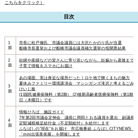
こちらをクリック）
目次
1
市長に松戸徹氏、市議会議員には大沢たかのり氏が当選
面
船橋市長選挙および船橋市議会議員補欠選挙の投開票結果
2
妊婦や産婦などの皆さんに寄り添いながら…妊娠から産後まで
面
子育て情報をスマホにお届け
あの場面、実は身近な場所だった！ロケ地で輝くまちの魅力
夏休みファミリー環境講演会 マシンガンズ滝沢と考えるごみ
3
けいじ板
面
(1)国民健康保険料（第2期） (2)後期高齢者医療保険料（第1期）
日（木曜日）です
情報ひろば 施設ガイド
7年第2回市議会定例会 議長に岡田とおる議員を選出 副議長
4
定額減税補足給付金（不足額給付）を給付します
面
ふなばしの”現在”をお届け 市広報番組 ふなばしCITYNEWS 
「mini出張美術展」を開催します