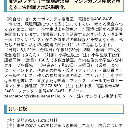
夏休みファミリー環境講演会 マシンガンズ滝沢と考
えるごみ問題と地球温暖化
〈問合せ〉ゼロカーボンシティ推進室 電話番号436-2465
市では、環境問題について広く知ってもらい、考える機会をつ
くるために、毎年、小学生以上を対象とした環境に関する講演会
を開催しています。清掃員としても活躍するお笑い芸人・滝沢秀
一氏（マシンガンズ）がごみ収集時の体験などを交えながら、私
たちの日常生活と環境問題の関わりについてお話しします。
〈日時〉8月22日（金曜日）午後1時30分～3時 〈会場〉市民文
化創造館（きらら） 〈対象〉小学生以上（注）小学生以下は保
護者同伴 〈定員〉150人（多数は抽選。市内在住の小学生を含む
グループを優先） 〈申込み〉7月29日（火曜日）（必着）まで
に、イベント名、代表者の住所・氏名（フリガナ）・電話番号・
メールアドレス、残りの参加者全員の氏名（フリガナ）、小学生
は学年を書いて、直接または郵送、ファクス、メールでゼロカー
ボンシティ推進室（〒273-8501（注）住所不要 電話番号436-
2465 ファックス番号436-2487 Eメール
zerocarbon@city.funabashi.lg.jp）へ（注）オンライン申請も可
けいじ板
（注）金額のないものは無料
（注）市民の皆さんの依頼に基づき掲載しており、内容について