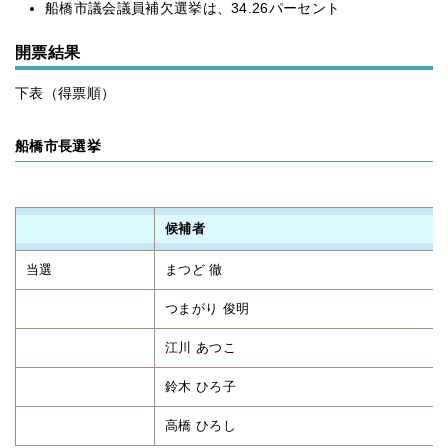
船橋市議会議員補欠選挙は、34.26パーセント
開票結果
下表（得票順）
船橋市長選挙
候補者
当選
まつど 徹
つまがり 俊明
江川 あつこ
鈴木 ひろ子
高橋 ひろし