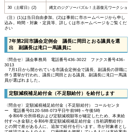
30（土曜日）(2)
縄文のジグソーパズル！土器復元ワークショッ
（注）(1)は当日自由参加。(2)は事前に市ホームページから申し
込み。時間・対象・定員等、詳しくは市ホームページをご覧くだ
さい
7年第2回市議会定例会 議長に岡田とおる議員を選
出 副議長は滝口一馬議員に
〈問合せ〉議会事務局 電話番号436-3022 ファクス番号436-
3013
7月1日から開かれている市議会定例会で議長、副議長の辞職に
伴う選挙が行われ、議長に岡田とおる議員、副議長に滝口一馬議
員が選ばれました。
定額減税補足給付金（不足額給付）を給付します
〈問合せ〉定額減税補足給付金（不足額給付） コールセンタ
ー 電話番号0120-588-073平日午前9時～午後5時
令和6年分所得税および定額減税額等が確定したため、本来給
付すべき金額と令和6年度定額減税補足給付金（当初調整給付）
との間で差がある人に、追加で給付を行います。市が対象者とし
て確認できた人のうち、口座情報を把握している人には支給案内