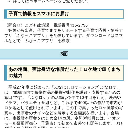
詳しくは市ホームページをご覧ください。
子育て情報をスマホにお届け
〈問合せ〉こども政策課 電話番号436-2796
妊娠から出産、子育てまでをサポートする子育て応援・情報ア
プリ「ふなっこアプリ」を配信しています。ダウンロードはスマ
ホなどで ふなっこアプリ を検索
3面
あの場面、実は身近な場所だった！ロケ地で輝くまち
の魅力
平成27年度に始まった「ふなばしロケーションズ ふなロケ」
は、“船橋市内で映像作品の撮影や制作を誘致・支援するための
窓口”です。「ふなロケ」の活動は今年で10年目を迎え、映画や
ドラマ、バラエティ番組など、これまで400以上の作品で市内が
ロケ地として使用されています。この中で集まったロケ風景の写
真や、出演者のサインなどを展示する企画展を行います。会場
は、市役所本庁舎をはじめ全14カ所。令和8年2月には、イオン
モール幕張新都心（千葉市）で初めて市外でも開催します。ぜひ