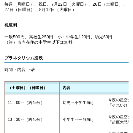
毎週（月曜日）、祝日、7月22日（火曜日）、26日（土曜日）、
27日（日曜日）、8月12日（火曜日）
観覧料
一般500円、高校生250円、小・中学生120円、幼児60円
（注）市内在住の中学生以下は無料
プラネタリウム投映
時間・内容 下表
（土曜日）（日曜日）
内容
今夜の星空生
11：00～（約45分）
幼児～小学生向け
「それいけ！
今夜の星空生
13：30～（約45分）
小学生～一般向け
「超巨大恐竜