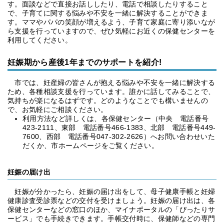
す。面談などで直接お話ししたり、電話で相談したりすること
で、子育てに関する悩みや不安を一緒に解決することができま
す。ママやパパの笑顔が増えるよう、子育て家庭に寄り添いなが
ら支援を行っていますので、ぜひ気軽にお近くの保健センターを
利用してください。
妊娠期から産後1年までのサポートを紹介!
市では、妊産婦の皆さんが抱える悩みや不安を一緒に解決する
ため、各種相談支援を行っています。誰かに話してみることで、
気持ちが楽になるはずです。どのようなことでも構いませんの
で、お気軽にご相談ください。
利用方法など詳しくは、各保健センター（中央 電話番号
423-2111、東部 電話番号466-1383、北部 電話番号449-
7600、西部 電話番号047-302-2626）へお問い合わせいた
だくか、市ホームページをご覧ください。
妊娠の届け出
妊娠が分かったら、妊娠の届け出をして、母子健康手帳と妊婦
健康診査受診票などの交付を受けましょう。妊娠の届け出は、各
保健センターなどの窓口のほか、マイナポータルの「ぴったりサ
ービス」でも手続きできます。手帳交付時に、保健師などの専門