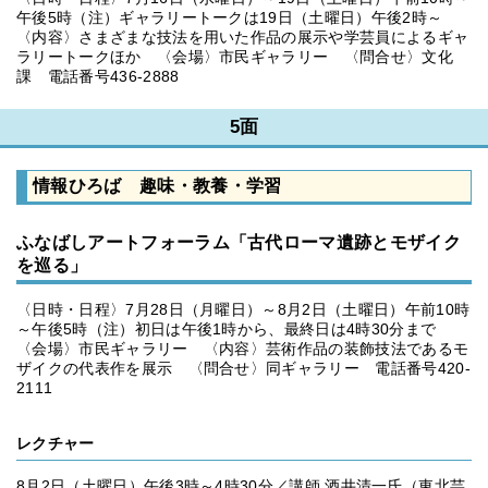
午後5時（注）ギャラリートークは19日（土曜日）午後2時～
〈内容〉さまざまな技法を用いた作品の展示や学芸員によるギャ
ラリートークほか 〈会場〉市民ギャラリー 〈問合せ〉文化
課 電話番号436-2888
5面
情報ひろば 趣味・教養・学習
ふなばしアートフォーラム「古代ローマ遺跡とモザイク
を巡る」
〈日時・日程〉7月28日（月曜日）～8月2日（土曜日）午前10時
～午後5時（注）初日は午後1時から、最終日は4時30分まで
〈会場〉市民ギャラリー 〈内容〉芸術作品の装飾技法であるモ
ザイクの代表作を展示 〈問合せ〉同ギャラリー 電話番号420-
2111
レクチャー
8月2日（土曜日）午後3時～4時30分／講師 酒井清一氏（東北芸