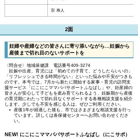
宗 寿人
2面
妊婦や産婦などの皆さんに寄り添いながら…妊娠から
産後まで切れ目のないサポートを
〈問合せ〉地域保健課 電話番号409-3274
妊娠や出産、育児には「初めての子育て、どうしたらいいの」
「リフレッシュできる時間がない」といった悩みや不安がつきも
のです。本号では、7月から新たに開始する家事・育児の訪問支
援サービス「にこにこママパパサポートふなばし」や、妊産婦の
皆さんが安心して子どもを産み育てられるよう、妊娠期から産後
の育児期にわたって切れ目なくサポートする各種相談支援を紹介
します。少しでも不安を感じる人は、ぜひご利用ください。
産後1年が経過した後も、市ではさまざまな相談支援を行っ
ています。詳しくは各保健センターへお問い合わせくださ
い。
NEW! にこにこママパパサポートふなばし（にこサポ）