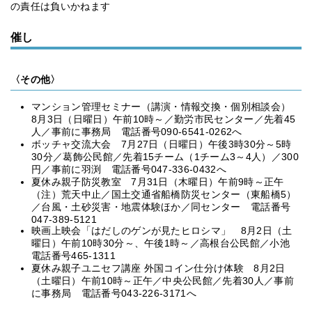
の責任は負いかねます
催し
〈その他〉
マンション管理セミナー（講演・情報交換・個別相談会）
8月3日（日曜日）午前10時～／勤労市民センター／先着45
人／事前に事務局 電話番号090-6541-0262へ
ボッチャ交流大会 7月27日（日曜日）午後3時30分～5時
30分／葛飾公民館／先着15チーム（1チーム3～4人）／300
円／事前に羽渕 電話番号047-336-0432へ
夏休み親子防災教室 7月31日（木曜日）午前9時～正午
（注）荒天中止／国土交通省船橋防災センター（東船橋5）
／台風・土砂災害・地震体験ほか／同センター 電話番号
047-389-5121
映画上映会「はだしのゲンが見たヒロシマ」 8月2日（土
曜日）午前10時30分～、午後1時～／高根台公民館／小池
電話番号465-1311
夏休み親子ユニセフ講座 外国コイン仕分け体験 8月2日
（土曜日）午前10時～正午／中央公民館／先着30人／事前
に事務局 電話番号043-226-3171へ