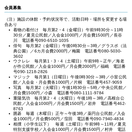
会員募集
（注）施設の休館・予約状況等で、活動日時・場所を変更する場
合あり
着物の着付け 毎月第2・4（金曜日）午前9時30分～11時
30分／夏見公民館／入会金1000円／月会費1500円／長谷
川 電話番号090-6510-1035
俳句 毎月第2（金曜日）午後0時30分～3時／グラスポ（法
典公園）／6カ月会費2000円／梅園 電話番号080-5030-
3602
ウクレレ 毎月第1・3・4（土曜日）午前9時～正午／海老
が作公民館／入会金1000円／月会費2000円／福嶋 電話番
号090-1218-2826
マジック 毎月第1（日曜日）午後0時30分～3時／小室公民
館／入会金・月会費各1000円／片桐 電話番号457-9059
写真 毎月第2（火曜日）午後1時30分～5時／中央公民館／
月会費1500円／小森 電話番号080-1111-9784
重陽気功 毎月第2・4（火曜日）午後1時～3時／高根台公
民館／入会金1000円／月会費1500円／岩井 電話番号462-
8763
囲碁 毎週（木曜日）正午～午後3時／薬円台公民館／入会
金1000円／月会費500円／窪田 電話番号090-7940-4834
相撲（小学生以下） 毎週（土曜日）午前9時～11時／夏見
特別支援学校／入会金1000円／月会費1500円／村井 電話