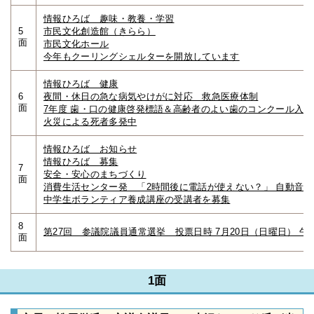
情報ひろば 趣味・教養・学習
5
市民文化創造館（きらら）
面
市民文化ホール
今年もクーリングシェルターを開放しています
情報ひろば 健康
6
夜間・休日の急な病気やけがに対応 救急医療体制
面
7年度 歯・口の健康啓発標語＆高齢者のよい歯のコンクール入
火災による死者多発中
情報ひろば お知らせ
情報ひろば 募集
7
安全・安心のまちづくり
面
消費生活センター発 「2時間後に電話が使えない？」 自動音
中学生ボランティア養成講座の受講者を募集
8
第27回 参議院議員通常選挙 投票日時 7月20日（日曜日） 午
面
1面