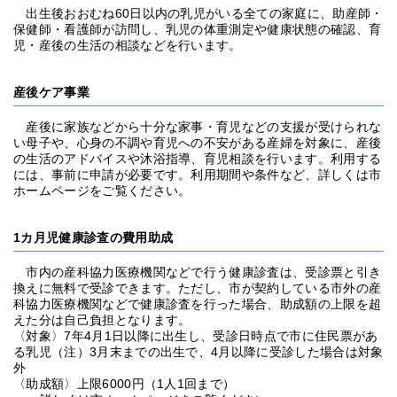
出生後おおむね60日以内の乳児がいる全ての家庭に、助産師・
保健師・看護師が訪問し、乳児の体重測定や健康状態の確認、育
児・産後の生活の相談などを行います。
産後ケア事業
産後に家族などから十分な家事・育児などの支援が受けられな
い母子や、心身の不調や育児への不安がある産婦を対象に、産後
の生活のアドバイスや沐浴指導、育児相談を行います。利用する
には、事前に申請が必要です。利用期間や条件など、詳しくは市
ホームページをご覧ください。
1カ月児健康診査の費用助成
市内の産科協力医療機関などで行う健康診査は、受診票と引き
換えに無料で受診できます。ただし、市が契約している市外の産
科協力医療機関などで健康診査を行った場合、助成額の上限を超
えた分は自己負担となります。
〈対象〉7年4月1日以降に出生し、受診日時点で市に住民票があ
る乳児（注）3月末までの出生で、4月以降に受診した場合は対象
外
〈助成額〉上限6000円（1人1回まで）