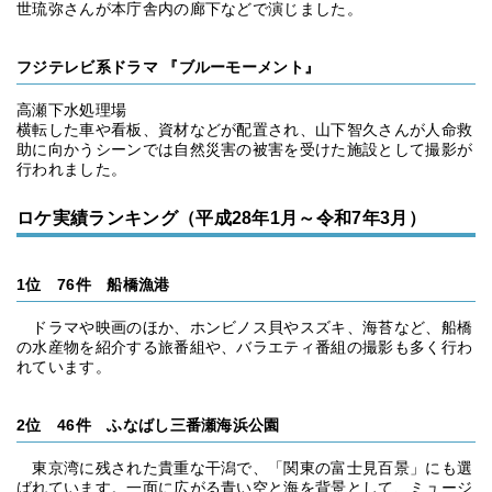
世琉弥さんが本庁舎内の廊下などで演じました。
フジテレビ系ドラマ 『ブルーモーメント』
高瀬下水処理場
横転した車や看板、資材などが配置され、山下智久さんが人命救
助に向かうシーンでは自然災害の被害を受けた施設として撮影が
行われました。
ロケ実績ランキング（平成28年1月～令和7年3月）
1位 76件 船橋漁港
ドラマや映画のほか、ホンビノス貝やスズキ、海苔など、船橋
の水産物を紹介する旅番組や、バラエティ番組の撮影も多く行わ
れています。
2位 46件 ふなばし三番瀬海浜公園
東京湾に残された貴重な干潟で、「関東の富士見百景」にも選
ばれています。一面に広がる青い空と海を背景として、ミュージ