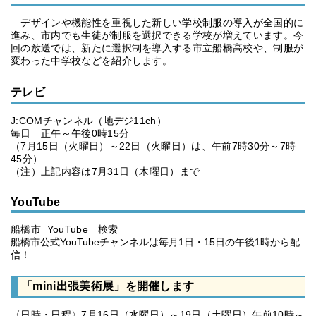
デザインや機能性を重視した新しい学校制服の導入が全国的に
進み、市内でも生徒が制服を選択できる学校が増えています。今
回の放送では、新たに選択制を導入する市立船橋高校や、制服が
変わった中学校などを紹介します。
テレビ
J:COMチャンネル（地デジ11ch）
毎日 正午～午後0時15分
（7月15日（火曜日）～22日（火曜日）は、午前7時30分～7時
45分）
（注）上記内容は7月31日（木曜日）まで
YouTube
船橋市 YouTube 検索
船橋市公式YouTubeチャンネルは毎月1日・15日の午後1時から配
信！
「mini出張美術展」を開催します
〈日時・日程〉7月16日（水曜日）～19日（土曜日）午前10時～