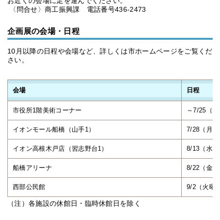
お近くの会場に足を運んでください。
〈問合せ〉商工振興課 電話番号436-2473
企画展の会場・日程
10月以降の日程や会場など、詳しくは市ホームページをご覧くだ
さい。
会場
日程
市役所1階美術コーナー
～7/25（
イオンモール船橋（山手1）
7/28（月
イオン高根木戸店（習志野台1）
8/13（水
船橋アリーナ
8/22（金
西部公民館
9/2（火曜
（注）各施設の休館日・臨時休館日を除く