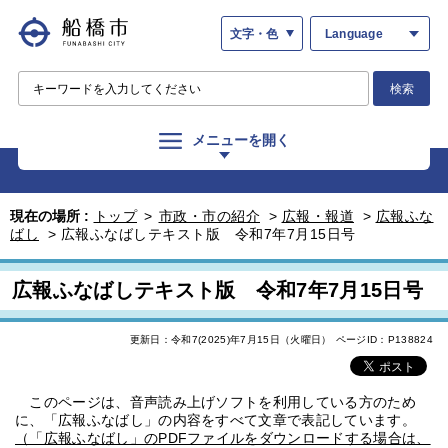
文字・色
Language
検索
メニューを開く
現在の場所 :
トップ
>
市政・市の紹介
>
広報・報道
>
広報ふな
ばし
>
広報ふなばしテキスト版 令和7年7月15日号
広報ふなばしテキスト版 令和7年7月15日号
更新日：令和7(2025)年7月15日（火曜日）
ページID：P138824
このページは、音声読み上げソフトを利用している方のため
に、「広報ふなばし」の内容をすべて文章で表記しています。
（「広報ふなばし」のPDFファイルをダウンロードする場合は、