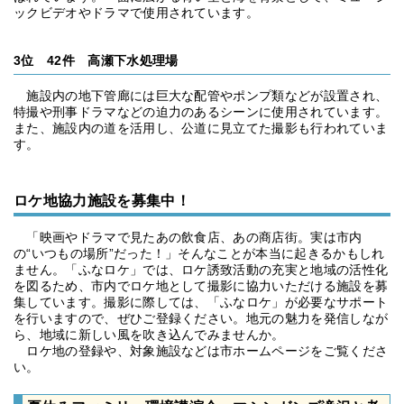
ックビデオやドラマで使用されています。
3位 42件 高瀬下水処理場
施設内の地下管廊には巨大な配管やポンプ類などが設置され、
特撮や刑事ドラマなどの迫力のあるシーンに使用されています。
また、施設内の道を活用し、公道に見立てた撮影も行われていま
す。
ロケ地協力施設を募集中！
「映画やドラマで見たあの飲食店、あの商店街。実は市内
の“いつもの場所”だった！」そんなことが本当に起きるかもしれ
ません。「ふなロケ」では、ロケ誘致活動の充実と地域の活性化
を図るため、市内でロケ地として撮影に協力いただける施設を募
集しています。撮影に際しては、「ふなロケ」が必要なサポート
を行いますので、ぜひご登録ください。地元の魅力を発信しなが
ら、地域に新しい風を吹き込んでみませんか。
ロケ地の登録や、対象施設などは市ホームページをご覧くださ
い。