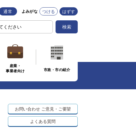
通常
つける
はずす
よみがな
検索
産業・
市政・市の紹介
事業者向け
お問い合わせ
ご意見・ご要望
よくある質問