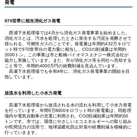
発電
970世帯に相当消化ガス発電
西浦下水処理場では4月から消化ガス発電事業を始めました。
消化ガスとは、汚水を処理したときに発生する汚泥を発酵させて
得られる、可燃性ガスのことです。発電量は年間約432万キロワ
ット時で970世帯分の電力量に相当し、CO2の削減量は年間約
2000トン。この事業は市と船橋バイオマスエナジー株式会社が
協力し実施しています。また、市が消化ガス等を同社へ売却する
こと等で、年間約4000万円の経費削減を見込んでいます。
高瀬下水処理場でも令和4年に、消化ガス発電事業の開始を目
指しています。
放流水を利用した小水力発電
高瀬下水処理場から放流される水の流れを利用して小水力発電
を行っています。年間9万8000キロワット時の発電量は、同処理
場内や電気自動車の充電に利用され、CO2削減効果は年間約50
トンです。市では、環境にやさしいエコエネルギーへの取り組み
や民間活力の活用で、地球温暖化防止対策や経費削減を積極的に
行っていきます。