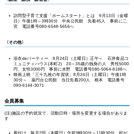
訪問型子育て支援「ホームスタート」とは 9月13日（金曜
日）午後1時～3時30分 中央公民館 先着45人 事前に二
宮 電話番号080-6548-5656へ
〈その他〉
浴衣deパーティー 8月24日（土曜日）正午～ 石井食品コ
ミュニティハウス(本町2) 20～35歳の独身の人 男性5000
円、女性3000円 事前に水野 電話番号080-5064-8188へ
映画上映「三十九枚の年賀状」8月24日（土曜日）午後1時
30分～ 薬円台公民館 当日先着200人 根本 電話番号
090-6144-3071
会員募集
(注)施設の予約状況で、活動日時・場所を変更する場合がありま
す
着付け 毎月2回（木曜日）午前9時30分～11時30分 松が