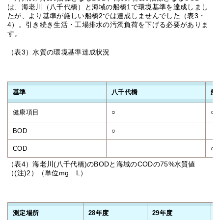
は、海老川（八千代橋）と海域の船橋1で環境基準を達成しまし
たが、より基準が厳しい船橋2では達成しませんでした（表3・
4）。引き続き生活・工場排水の汚濁負荷を下げる必要がありま
す。
（表3）水質の環境基準達成状況
基準
八千代橋
船
健康項目
○
○
BOD
○
COD
○
（表4）海老川(八千代橋)のBODと海域のCODの75%水質値
（(注)2）（単位mg L）
測定場所
28年度
29年度