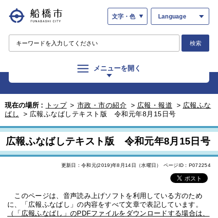
文字・色
Language
検索
メニューを開く
現在の場所 :
トップ
>
市政・市の紹介
>
広報・報道
>
広報ふな
ばし
>
広報ふなばしテキスト版 令和元年8月15日号
広報ふなばしテキスト版 令和元年8月15日号
更新日：令和元(2019)年8月14日（水曜日）
ページID：P072254
このページは、音声読み上げソフトを利用している方のため
に、「広報ふなばし」の内容をすべて文章で表記しています。
（「広報ふなばし」のPDFファイルをダウンロードする場合は、