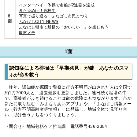
インターハイ 体操で市船が2連覇を達成
きら☆めけ！高校生
8
写真で振り返る ふなばし市民まつり
面
ふなばしCITY NEWS
ふなばし朝市で船橋の「おいしい！」を楽しもう
取材メモ
1面
認知症による徘徊は「早期発見」が鍵 あなたのスマ
ホが命を救う
昨年、認知症が原因で警察に行方不明届が出された人は全国で
約1万7000人と、過去最多を更新しました。連日続く猛暑の中
で、高齢者が歩き続けることは命の危険にもつながります。市が
新たに取り組む「みまもりあいアプリ」や、「ふなばし情報メー
ル（行方不明高齢者等情報）」に登録し、地域全体で見守り合
い、助け合うまちをつくりましょう。
〈問合せ〉地域包括ケア推進課 電話番号436-2354