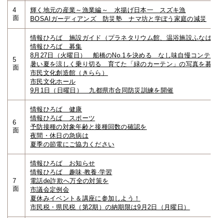
4
輝く地元の産業～漁業編～ 水揚げ日本一 スズキ漁
面
BOSAIガーディアンズ 防災塾 ナマ坊と学ぼう家庭の減災
情報ひろば 施設ガイド（プラネタリウム館、温浴施設ふなば
情報ひろば 募集
8月27日（火曜日） 船橋のNo.1を決める なし味自慢コンテス
5
暑い夏を涼しく乗り切る 育てた「緑のカーテン」の写真を募
面
市民文化創造館（きらら）
市民文化ホール
9月1日（日曜日） 九都県市合同防災訓練を開催
情報ひろば 健康
情報ひろば スポーツ
6
予防接種の対象年齢と接種回数の確認を
面
夜間・休日の急病は
夏季の節電にご協力ください
情報ひろば お知らせ
情報ひろば 趣味·教養·学習
7
電話de詐欺へ万全の対策を
面
市議会定例会
夏休みイベント＆講座に参加しよう！
市民税・県民税（第2期）の納期限は9月2日（月曜日）