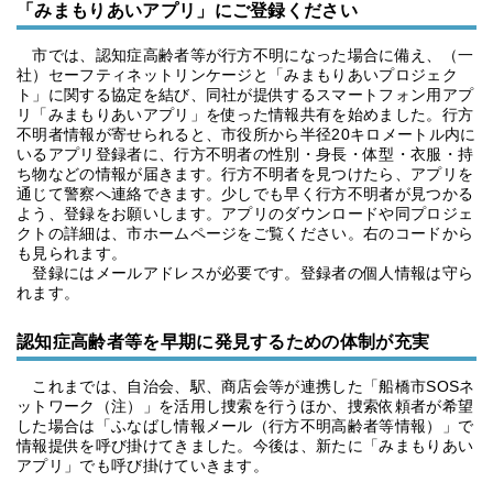
「みまもりあいアプリ」にご登録ください
市では、認知症高齢者等が行方不明になった場合に備え、（一
社）セーフティネットリンケージと「みまもりあいプロジェク
ト」に関する協定を結び、同社が提供するスマートフォン用アプ
リ「みまもりあいアプリ」を使った情報共有を始めました。行方
不明者情報が寄せられると、市役所から半径20キロメートル内に
いるアプリ登録者に、行方不明者の性別・身長・体型・衣服・持
ち物などの情報が届きます。行方不明者を見つけたら、アプリを
通じて警察へ連絡できます。少しでも早く行方不明者が見つかる
よう、登録をお願いします。アプリのダウンロードや同プロジェ
クトの詳細は、市ホームページをご覧ください。右のコードから
も見られます。
登録にはメールアドレスが必要です。登録者の個人情報は守ら
れます。
認知症高齢者等を早期に発見するための体制が充実
これまでは、自治会、駅、商店会等が連携した「船橋市SOSネ
ットワーク（注）」を活用し捜索を行うほか、捜索依頼者が希望
した場合は「ふなばし情報メール（行方不明高齢者等情報）」で
情報提供を呼び掛けてきました。今後は、新たに「みまもりあい
アプリ」でも呼び掛けていきます。