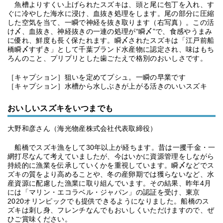
魚槽よりすくい上げられたスズキは、頭と尾に包丁を入れ、す
ぐに冷やした海水に浸け、血抜き処理をします。尾の部分に圧縮
した空気を当て、一瞬で神経を抜き取ります（右写真）。この活
け〆、血抜き、神経抜きの一連の処理が“瞬〆”で、食感やうまみ
に優れ、鮮度も長く保たれます。瞬〆されたスズキは「江戸前船
橋瞬〆すずき」として千葉ブランド水産物に認定され、味はもち
ろんのこと、プリプリとした歯ごたえで格別のおいしさです。
［キャプション］狙いを定めてプシュ。一瞬の早業です
［キャプション］水槽から水しぶきが上がる活きのいいスズキ
おいしいスズキをいつまでも
大野和彦さん（海光物産株式会社代表取締役）
船橋でスズキ漁をして30年以上が経ちます。昔は一攫千金・一
網打尽なんて考えていましたが、今はいかに資源管理をしながら
持続的に漁業を伝承していくかを重視しています。瞬〆などでス
ズキの質をより高めることや、冬の産卵期では獲らないなど、水
産資源に配慮した漁業に取り組んでいます。その結果、昨年4月
には「マリン・エコラベル・ジャパン」の認証を受け、東京
2020オリンピックでも提供できるようになりました。船橋のス
ズキは刺し身、フレンチなんでもおいしくいただけますので、ぜ
ひご賞味ください。