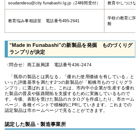
soudandesu@city.funabashi.lg.jp（24時間受付）
教育やしつけな
学校の教育に関
教育悩み事相談室 電話番号495-2641
般
“Made in Funabashi”の新製品を発掘 ものづくりグ
ランプリが決定
〈問合せ〉商工振興課 電話番号436-2474
「既存の製品とは異なる」「優れた使用価値を有している」と
いった評価基準を満たす2つの新製品が「船橋市ものづくりグラ
ンプリ」に選ばれました。これは、市内中小企業が生産する優れ
た製品の普及や販路開拓を支援するために実施しているもので
す。今後、表彰を受けた製品のカタログを作成したり、市ホーム
ページ、各種イベントで積極的にPRしていきます。これまでの
認定製品は市ホームページで見ることができます。
認定した製品・製造事業所