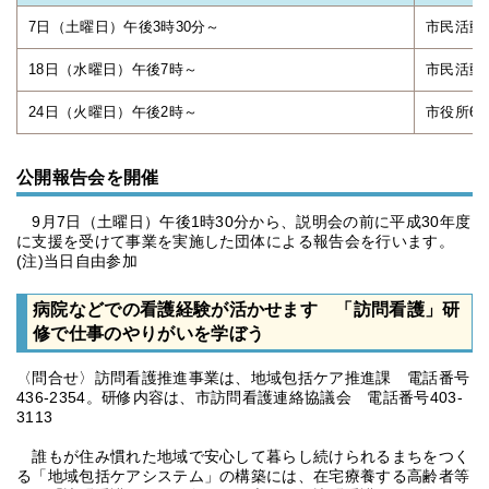
7日（土曜日）午後3時30分～
市民活動
18日（水曜日）午後7時～
市民活動
24日（火曜日）午後2時～
市役所6階
公開報告会を開催
9月7日（土曜日）午後1時30分から、説明会の前に平成30年度
に支援を受けて事業を実施した団体による報告会を行います。
(注)当日自由参加
病院などでの看護経験が活かせます 「訪問看護」研
修で仕事のやりがいを学ぼう
〈問合せ〉訪問看護推進事業は、地域包括ケア推進課 電話番号
436-2354。研修内容は、市訪問看護連絡協議会 電話番号403-
3113
誰もが住み慣れた地域で安心して暮らし続けられるまちをつく
る「地域包括ケアシステム」の構築には、在宅療養する高齢者等