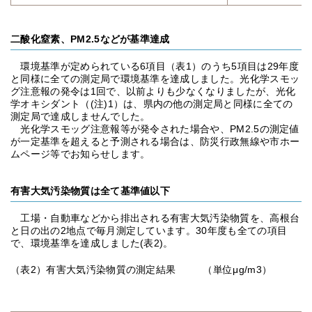
二酸化窒素、PM2.5などが基準達成
環境基準が定められている6項目（表1）のうち5項目は29年度
と同様に全ての測定局で環境基準を達成しました。光化学スモッ
グ注意報の発令は1回で、以前よりも少なくなりましたが、光化
学オキシダント（(注)1）は、県内の他の測定局と同様に全ての
測定局で達成しませんでした。
光化学スモッグ注意報等が発令された場合や、PM2.5の測定値
が一定基準を超えると予測される場合は、防災行政無線や市ホー
ムページ等でお知らせします。
有害大気汚染物質は全て基準値以下
工場・自動車などから排出される有害大気汚染物質を、高根台
と日の出の2地点で毎月測定しています。30年度も全ての項目
で、環境基準を達成しました(表2)。
（表2）有害大気汚染物質の測定結果 （単位μg/m3）