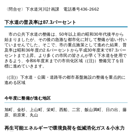
〈問合せ〉下水道河川計画課 電話番号436-2662
下水道の普及率は87.3パーセント
市の公共下水道の整備は、50年以上前の昭和30年代後半から
始まりましたが、その後の急激な都市化に対して整備が追い付い
ていませんでした。そこで、市の重点施策として進めた結果、普
及率は昭和36年度の2.6パーセントから平成30年度末で87.3パー
セントまで上昇。より多くの市民の皆さんが早く下水道を使用で
きるよう、令和6年度末までの市街化区域（(注)）整備完了を目
標に進めていきます。
（(注)）下水道・公園・道路等の都市基盤施設の整備を重点的に
進める区域
今年度に整備が進む地区
旭町、金杉、上山町、栄町、西船、二宮、飯山満町、日の出、藤
原、前原東、丸山
再生可能エネルギーで環境負荷を低減消化ガス＆小水力