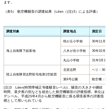
ます。
（表5） 航空機騒音の調査結果（Lden（(注)3）による評価）
調査対象
調査地点
測定日
咲が丘小学校
30年11月2
海上自衛隊下総基地
八木が谷小学校
30年10月1
丸山小学校
31年3月12
北習志野
ヘリ：30年
陸上自衛隊習志野駐屯地第1空挺団
第9号公園
航空機：30
(注)3 Lden(時間帯補正等価騒音レベル)…騒音の大きさや継続
時間、昼夕夜の別などを総合した航空機騒音の評価指標。単位は
デシベル。平成25年4月から航空機騒音に係る環境基準の評価指
標として用いられている