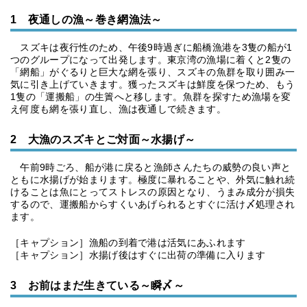
1 夜通しの漁～巻き網漁法～
スズキは夜行性のため、午後9時過ぎに船橋漁港を3隻の船が1
つのグループになって出発します。東京湾の漁場に着くと2隻の
「網船」がぐるりと巨大な網を張り、スズキの魚群を取り囲み一
気に引き上げていきます。獲ったスズキは鮮度を保つため、もう
1隻の「運搬船」の生簀へと移します。魚群を探すため漁場を変
え何度も網を張り直し、漁は夜通しで続きます。
2 大漁のスズキとご対面～水揚げ～
午前9時ごろ、船が港に戻ると漁師さんたちの威勢の良い声と
ともに水揚げが始まります。極度に暴れることや、外気に触れ続
けることは魚にとってストレスの原因となり、うまみ成分が損失
するので、運搬船からすくいあげられるとすぐに活け〆処理され
ます。
［キャプション］漁船の到着で港は活気にあふれます
［キャプション］水揚げ後はすぐに出荷の準備に入ります
3 お前はまだ生きている～瞬〆～