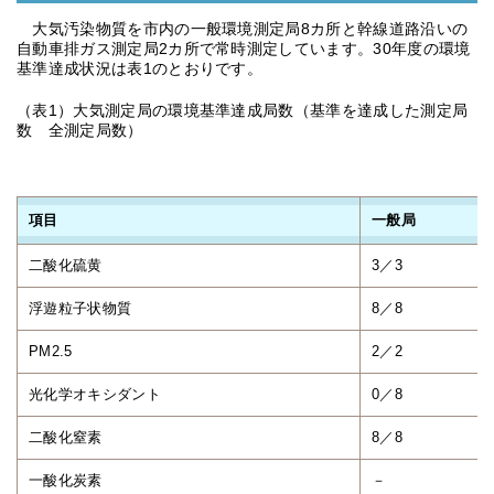
大気汚染物質を市内の一般環境測定局8カ所と幹線道路沿いの
自動車排ガス測定局2カ所で常時測定しています。30年度の環境
基準達成状況は表1のとおりです。
（表1）大気測定局の環境基準達成局数（基準を達成した測定局
数 全測定局数）
項目
一般局
二酸化硫黄
3／3
浮遊粒子状物質
8／8
PM2.5
2／2
光化学オキシダント
0／8
二酸化窒素
8／8
一酸化炭素
－