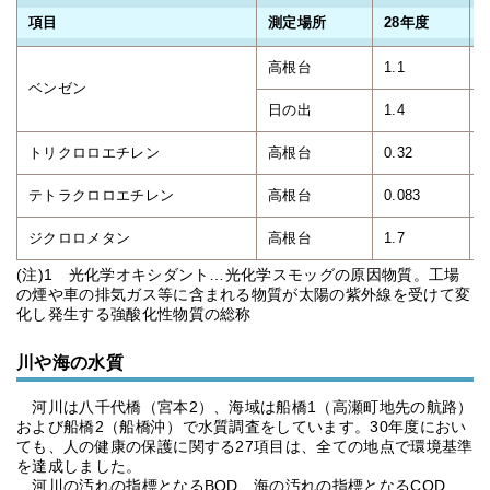
項目
測定場所
28年度
高根台
1.1
1
ベンゼン
日の出
1.4
1
トリクロロエチレン
高根台
0.32
0
テトラクロロエチレン
高根台
0.083
0
ジクロロメタン
高根台
1.7
1
(注)1 光化学オキシダント…光化学スモッグの原因物質。工場
の煙や車の排気ガス等に含まれる物質が太陽の紫外線を受けて変
化し発生する強酸化性物質の総称
川や海の水質
河川は八千代橋（宮本2）、海域は船橋1（高瀬町地先の航路）
および船橋2（船橋沖）で水質調査をしています。30年度におい
ても、人の健康の保護に関する27項目は、全ての地点で環境基準
を達成しました。
河川の汚れの指標となるBOD、海の汚れの指標となるCOD