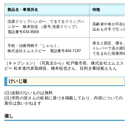
製品名・事業所名
特徴
洗濯クリップハンガー、てるてるクリップハ
高齢者や体が不自由
ンガー 橋本拓也 （屋号 洗濯クリップ）
込みも片手で引っ張
電話番号434-8589
座ると固定、腰を上
手術・治療用椅子「しゃらく」
トレバーで高さ調節
株式会社エムエスビー 電話番号404-7187
て生まれた医療用椅
［キャプション］（写真左から）松戸徹市長、株式会社エムエス
ビー 松本進代表取締役、橋本拓也さん、目利き番頭船えもん
けいじ板
(注)金額のないものは無料
(注)市民の皆さんの依頼に基づき掲載しており、内容についての
責任は負いかねます
催し