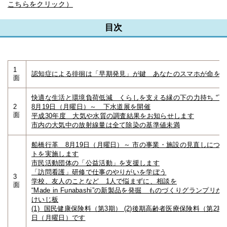
こちらをクリック）
目次
1
認知症による徘徊は「早期発見」が鍵 あなたのスマホが命を
面
快適な生活と環境負荷低減 くらしを支える縁の下の力持ち “下
2
8月19日（月曜日）～ 下水道展を開催
面
平成30年度 大気や水質の調査結果をお知らせします
市内の大気中の放射線量は全て除染の基準値未満
船橋行革 8月19日（月曜日）～ 市の事業・施設の見直しにつ
トを実施します
市民活動団体の「公益活動」を支援します
「訪問看護」研修で仕事のやりがいを学ぼう
3
学校、友人のことなど 1人で悩まずに、相談を
面
“Made in Funabashi”の新製品を発掘 ものづくりグランプリが
けいじ板
(1) 国民健康保険料（第3期） (2)後期高齢者医療保険料（第2期
日（月曜日）です