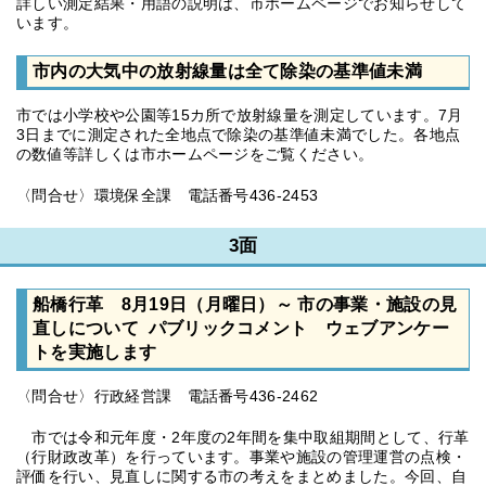
詳しい測定結果・用語の説明は、市ホームページでお知らせして
います。
市内の大気中の放射線量は全て除染の基準値未満
市では小学校や公園等15カ所で放射線量を測定しています。7月
3日までに測定された全地点で除染の基準値未満でした。各地点
の数値等詳しくは市ホームページをご覧ください。
〈問合せ〉環境保全課 電話番号436-2453
3面
船橋行革 8月19日（月曜日）～ 市の事業・施設の見
直しについて パブリックコメント ウェブアンケー
トを実施します
〈問合せ〉行政経営課 電話番号436-2462
市では令和元年度・2年度の2年間を集中取組期間として、行革
（行財政改革）を行っています。事業や施設の管理運営の点検・
評価を行い、見直しに関する市の考えをまとめました。今回、自