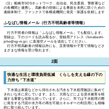
（注）船橋市SOSネットワーク…自治会、民生委員、警察署など
の各機関と連携し、高齢者の徘徊による事故を未然に防ぐための
連絡体制で、ファックスで各構成機関に発見・保護を依頼します
ふなばし情報メール（行方不明高齢者等情報）
行方不明者の情報は「ふなばし情報メール」でも配信します。
登録は、下のコードを読み取るか、登録用アドレス（funabashi-
joho@sg-m.jp）に直接空メールを送信してください。
行方不明高齢者の情報以外にも、災害情報や子育て情報などさ
まざまな情報を受け取れます。
2面
快適な生活と環境負荷低減 くらしを支える縁の下の
力持ち “下水道”
下水道は家庭などから排出される汚水を下水処理施設に集めて
きれいな水に戻しています。また、大雨などによる浸水被害を軽
減する重要な役割も担っています。さらに、市では下水処理の際
に発生する汚泥や水力等の再生可能エネルギーの利活用にも積極
的に取り組んでいます。