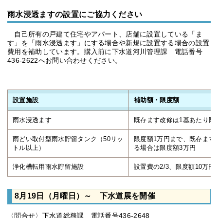
雨水浸透ますの設置にご協力ください
自己所有の戸建て住宅やアパート、店舗に設置している「ま
す」を「雨水浸透ます」にする場合や新規に設置する場合の設置
費用を補助しています。購入前に下水道河川管理課 電話番号
436-2622へお問い合わせください。
設置施設
補助額・限度額
雨水浸透ます
既存ます改修は1基あたり限
雨どい取付型雨水貯留タンク（50リッ
限度額1万円まで、既存ます
トル以上）
る場合は限度額3万円
浄化槽転用雨水貯留施設
設置費の2/3、限度額10万円
8月19日（月曜日）～ 下水道展を開催
〈問合せ〉下水道総務課 電話番号436-2648