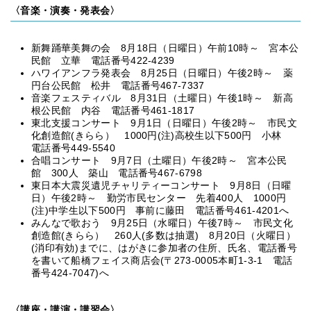
〈音楽・演奏・発表会〉
新舞踊華美舞の会 8月18日（日曜日）午前10時～ 宮本公
民館 立華 電話番号422-4239
ハワイアンフラ発表会 8月25日（日曜日）午後2時～ 薬
円台公民館 松井 電話番号467-7337
音楽フェスティバル 8月31日（土曜日）午後1時～ 新高
根公民館 内谷 電話番号461-1817
東北支援コンサート 9月1日（日曜日）午後2時～ 市民文
化創造館(きらら） 1000円(注)高校生以下500円 小林
電話番号449-5540
合唱コンサート 9月7日（土曜日）午後2時～ 宮本公民
館 300人 築山 電話番号467-6798
東日本大震災遺児チャリティーコンサート 9月8日（日曜
日）午後2時～ 勤労市民センター 先着400人 1000円
(注)中学生以下500円 事前に藤田 電話番号461-4201へ
みんなで歌おう 9月25日（水曜日）午後7時～ 市民文化
創造館(きらら） 260人(多数は抽選) 8月20日（火曜日）
(消印有効)までに、はがきに参加者の住所、氏名、電話番号
を書いて船橋フェイス商店会(〒273-0005本町1-3-1 電話
番号424-7047)へ
〈講座・講演・講習会〉