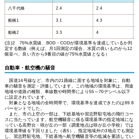
八千代橋
2.4
2.4
2
船橋1
3.1
4.3
3
船橋2
3.3
4
3
(注)2 75%水質値…BOD・CODが環境基準を達成しているか判
定する数値（例えば、月1回測定の場合、水質の良いものから12
個並べ、良い方から9番目の値が75%水質値となる）
自動車・航空機の騒音
国道14号線など、市内の21路線に面する地域を対象に、自動
車の騒音を測定・評価しています。この地域の環境基準は、用途
地域や道路の種類、車線数や時間帯により55～70デシベル以下
に設定されています。
対象となる地域の全時間帯で、環境基準を達成できたのは89.8
パーセントでした。
また、市の上空の一部は、下総基地や習志野駐屯地の飛行コー
スに当たっています。航空機騒音に係る環境基準の指定地域にな
っている高野台・咲が丘の一部（調査地点は咲が丘小学校）では
環境基準値を下回りました（表5）。指定地域外の3地点でも測定
し、習志野駐屯地、下総基地へ航空機騒音等の低減を要請してい