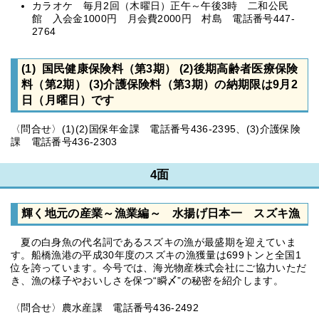
カラオケ 毎月2回（木曜日）正午～午後3時 二和公民
館 入会金1000円 月会費2000円 村島 電話番号447-
2764
(1) 国民健康保険料（第3期） (2)後期高齢者医療保険
料（第2期） (3)介護保険料（第3期）の納期限は9月2
日（月曜日）です
〈問合せ〉(1)(2)国保年金課 電話番号436-2395、(3)介護保険
課 電話番号436-2303
4面
輝く地元の産業～漁業編～ 水揚げ日本一 スズキ漁
夏の白身魚の代名詞であるスズキの漁が最盛期を迎えていま
す。船橋漁港の平成30年度のスズキの漁獲量は699トンと全国1
位を誇っています。今号では、海光物産株式会社にご協力いただ
き、漁の様子やおいしさを保つ“瞬〆”の秘密を紹介します。
〈問合せ〉農水産課 電話番号436-2492