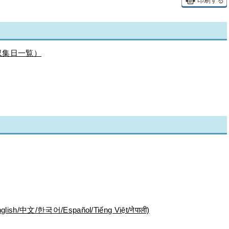
印刷する
収集日一覧）
/한국어/Español/Tiếng Việt/नेपाली)