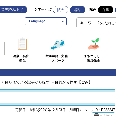
音声読み上げ
拡大
標準
白黒
文字サイズ
配色
Language
生涯学習・文化・
まちづくり・
健康・福祉・
スポーツ
環境保全
衛生
よく見られている記事から探す
>
目的から探す【ごみ】
更新日：令和6(2024)年12月23日（月曜日）
ページID：P033347