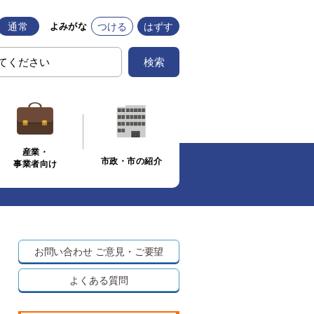
通常
つける
はずす
よみがな
検索
産業・
市政・市の紹介
事業者向け
お問い合わせ
ご意見・ご要望
よくある質問