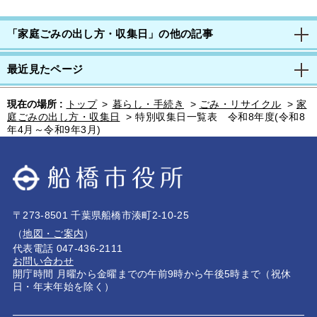
「家庭ごみの出し方・収集日」の他の記事
最近見たページ
現在の場所 :
トップ
>
暮らし・手続き
>
ごみ・リサイクル
>
家
庭ごみの出し方・収集日
>
特別収集日一覧表 令和8年度(令和8
年4月～令和9年3月)
〒273-8501 千葉県船橋市湊町2-10-25
（
地図・ご案内
）
代表電話 047-436-2111
お問い合わせ
開庁時間 月曜から金曜までの午前9時から午後5時まで（祝休
日・年末年始を除く）