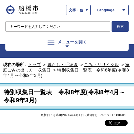
文字・色
Language
検索
メニューを開く
現在の場所 :
トップ
>
暮らし・手続き
>
ごみ・リサイクル
>
家
庭ごみの出し方・収集日
>
特別収集日一覧表 令和8年度(令和8
年4月～令和9年3月)
特別収集日一覧表 令和8年度(令和8年4月～
令和9年3月)
更新日：令和8(2026)年4月1日（水曜日）
ページID：P060503