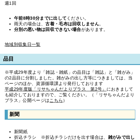
週1回
午前8時30分までに出して
ください。
雨天の場合は、
古着・毛布は回収しません
。
分別の悪い物は回収できない場合
があります。
地域別収集日一覧
品目
※平成29年度より「雑誌・雑紙」の品目は「雑誌」と「雑がみ」
の2品目に分割しました。雑がみの出し方等につきましては、当
ページのほか、資源循環課より発行しております
平成29年度版「リサちゃんだよりプラス 第2号」
におきまして
も紹介しておりますので、ご覧ください。（「リサちゃんだより
プラス」公開ページは
こちら
）
新聞
新聞紙
折込チラシ ※折込チラシだけを出す場合は、
雑がみで出し