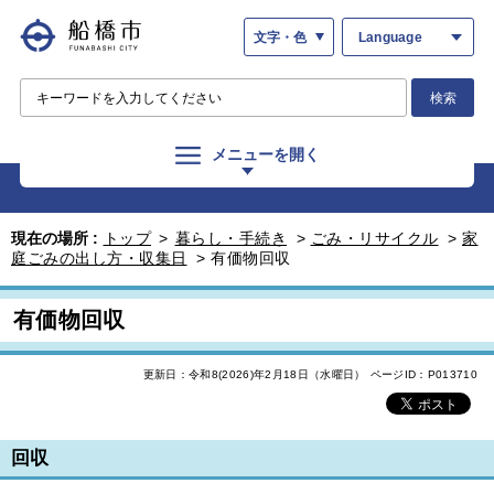
文字・色
Language
検索
メニューを開く
現在の場所 :
トップ
>
暮らし・手続き
>
ごみ・リサイクル
>
家
庭ごみの出し方・収集日
>
有価物回収
有価物回収
更新日：令和8(2026)年2月18日（水曜日）
ページID：P013710
回収