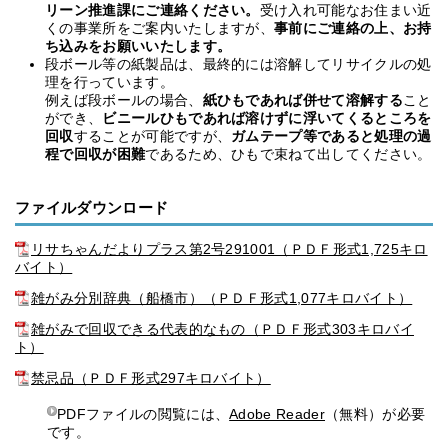
リーン推進課にご連絡ください。
受け入れ可能なお住まい近
くの事業所をご案内いたしますが、
事前にご連絡の上、お持
ち込みをお願いいたします。
段ボール等の紙製品は、最終的には溶解してリサイクルの処
理を行っています。
例えば段ボールの場合、
紙ひもであれば併せて溶解する
こと
ができ、
ビニールひもであれば溶けずに浮いてくるところを
回収
することが可能ですが、
ガムテープ等であると処理の過
程で回収が困難
であるため、ひもで束ねて出してください。
ファイルダウンロード
リサちゃんだよりプラス第2号291001（ＰＤＦ形式1,725キロ
バイト）
雑がみ分別辞典（船橋市）（ＰＤＦ形式1,077キロバイト）
雑がみで回収できる代表的なもの（ＰＤＦ形式303キロバイ
ト）
禁忌品（ＰＤＦ形式297キロバイト）
PDFファイルの閲覧には、
Adobe Reader
（無料）が必要
です。