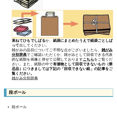
束ねてひもでしばる
か、
紙袋にまとめたうえで紙袋ごとしば
って
出してください。
雑がみの品目についてご不明な点がございましたら、
雑がみ
分別辞典
でご確認いただくか、雑がみとして回収できる代表
的な紙類を画像と併せて公開しております
こちら
をご覧くだ
さい。また、紙類の中で
有価物として回収できないもの（禁
忌品）につきましては
下記の「回収できない紙」の記事を
ご
覧ください。
雑がみ分別辞典
段ボール
段ボール