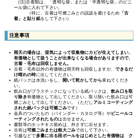
(注)古着類は、「透明な袋」または「半透明な袋」のビニ
ール袋に入れて下さい。
（特に、古着は可燃ごみとの誤認を避けるため
「古
着」と貼り紙
をして下さい）
注意事項
雨天の場合は、湿気によって収集物にカビが生えてしまい、
有価物として扱うことが出来なくなる場合がありますので、
古着・毛布は回収しません。
古着・毛布以外の有価物は雨天時も回収しますが、
できるだ
け晴れの時
に出してください。
紙パックは水洗いをし、
開いて乾かしてから
束ねてくださ
い。
飲み口がプラスチックになっている紙パックは、
飲み口を取
り除き
有価物として出してください。取り除いた飲み口は可
燃ごみとして出してください。（ただし
アルミコーティング
された紙パックは可燃ごみ
です）
金具のついたもの（バインダー・カタログ等）や
ビニールコ
ーティングされたもの
は出せません。
書類等のホッチキス留めは、外さずに出せます。
古布は
可燃ごみまたは粗大ごみ
で出して下さい。
引越などで
多量に出る段ボールをはじめとした有価物は ク