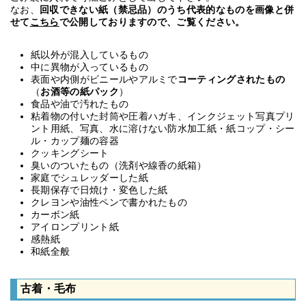
なお、
回収できない紙（禁忌品）のうち代表的なものを画像と併
せて
こちら
で公開しておりますので、ご覧ください。
紙以外が混入しているもの
中に異物が入っているもの
表面や内側がビニールやアルミで
コーティングされたもの
（
お酒等の紙パック
）
食品や油で汚れたもの
粘着物の付いた封筒や圧着ハガキ、インクジェット写真プリ
ント用紙、写真、水に溶けない防水加工紙・紙コップ・シー
ル・カップ麺の容器
クッキングシート
臭いのついたもの（洗剤や線香の紙箱）
家庭でシュレッダーした紙
長期保存で日焼け・変色した紙
クレヨンや油性ペンで書かれたもの
カーボン紙
アイロンプリント紙
感熱紙
和紙全般
古着・毛布