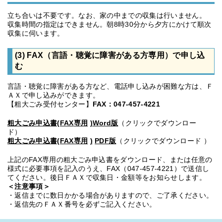
立ち合いは不要です。なお、家の中までの収集は行いません。
収集時間の指定はできません。朝8時30分から夕方にかけて順次
収集に伺います。
(3) FAX（
言語・聴覚に障害がある方専用
）で申し込
む
言語・聴覚に障害がある方など、電話申し込みが困難な方は、Ｆ
ＡＸで申し込みができます。
【粗大ごみ受付センター】
FAX：047-457-4221
粗大ごみ申込書(FAX
専用
)Word版
（クリックでダウンロー
ド）
粗大ごみ
申込書(FAX専用
)
PDF版
（クリックでダウンロード ）
上記のFAX専用の粗大ごみ申込書をダウンロード、または任意の
様式に必要事項を記入のうえ、FAX（047-457-4221）で送信し
てください。後日ＦＡＸで収集日・金額等をお知らせします。
＜注意事項＞
・返信までに数日かかる場合がありますので、ご了承ください。
・返信先のＦＡＸ番号を必ずご記入ください。