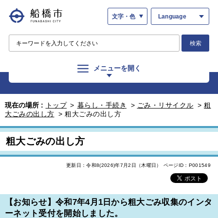
文字・色
Language
検索
メニューを開く
現在の場所 :
トップ
>
暮らし・手続き
>
ごみ・リサイクル
>
粗
大ごみの出し方
>
粗大ごみの出し方
粗大ごみの出し方
更新日：令和8(2026)年7月2日（木曜日）
ページID：P001549
【お知らせ】令和7年4月1日から粗大ごみ収集のインタ
ーネット受付を開始しました。