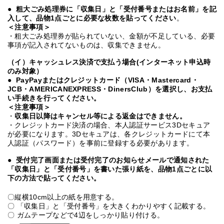
●
粗大ごみ処理券に「収集日」と「受付番号またはお名前」を記
入して、品物1点ごとに必要な枚数を貼ってください
。
＜注意事項＞
・粗大ごみ処理券が貼られていない、金額が不足している、必要
事項が記入されてないものは、収集できません。
（イ）キャッシュレス決済で支払う場合(インターネット申込時
のみ対象）
●
PayPayまたは
クレジットカード（VISA・Mastercard・
JCB・AMERICANEXPRESS・DinersClub
）を選択し、お支払
い手続きを行ってください。
＜注意事項＞
・
収集日以降はキャンセル等による返金はできません。
・クレジットカード決済の場合、本人認証サービス3Dセキュア
が必要になります。3Dセキュアは、各クレジットカードにて本
人認証（パスワード）を事前に登録する必要があります。
●
受付完了画面または受付完了のお知らせメールで通知された
「収集日」と「受付番号」を書いた張り紙を、品物1点ごとに以
下の方法で貼ってください。
〇縦横10cm以上の紙を用意する。
〇 「収集日」と「受付番号」を大きくわかりやすく記載する。
〇 ガムテープなどで4辺をしっかり貼り付ける。