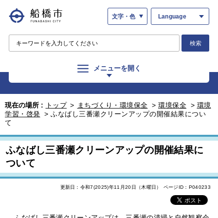
文字・色
Language
検索
メニューを開く
現在の場所 :
トップ
>
まちづくり・環境保全
>
環境保全
>
環境
学習・啓発
>
ふなばし三番瀬クリーンアップの開催結果につい
て
ふなばし三番瀬クリーンアップの開催結果に
ついて
更新日：令和7(2025)年11月20日（木曜日）
ページID：P040233
ふなばし三番瀬クリーンアップは、三番瀬の清掃と自然観察会