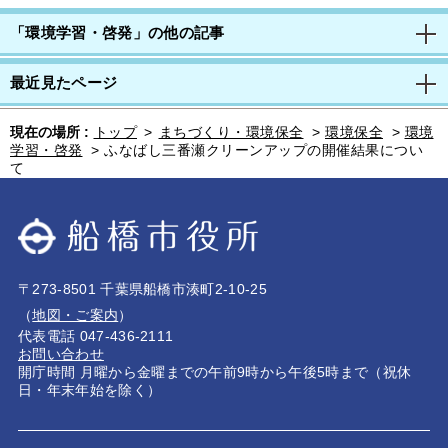
「環境学習・啓発」の他の記事
最近見たページ
現在の場所 :
トップ
>
まちづくり・環境保全
>
環境保全
>
環境
学習・啓発
>
ふなばし三番瀬クリーンアップの開催結果につい
て
〒273-8501 千葉県船橋市湊町2-10-25
（
地図・ご案内
）
代表電話 047-436-2111
お問い合わせ
開庁時間 月曜から金曜までの午前9時から午後5時まで（祝休
日・年末年始を除く）