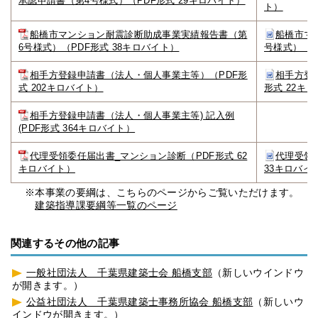
承認申請書（第4号様式）（PDF形式 29キロバイト）
ト）
船橋市マンション耐震診断助成事業実績報告書（第
船橋市マ
6号様式）（PDF形式 38キロバイト）
号様式）（ワ
相手方登録申請書（法人・個人事業主等）（PDF形
相手方登
式 202キロバイト）
形式 22キ
相手方登録申請書（法人・個人事業主等) 記入例
(PDF形式 364キロバイト）
代理受領委任届出書_マンション診断（PDF形式 62
代理受領
キロバイト）
33キロバイ
※本事業の要綱は、こちらのページからご覧いただけます。
建築指導課要綱等一覧のページ
関連するその他の記事
一般社団法人 千葉県建築士会 船橋支部
（新しいウインドウ
が開きます。）
公益社団法人 千葉県建築士事務所協会 船橋支部
（新しいウ
インドウが開きます。）