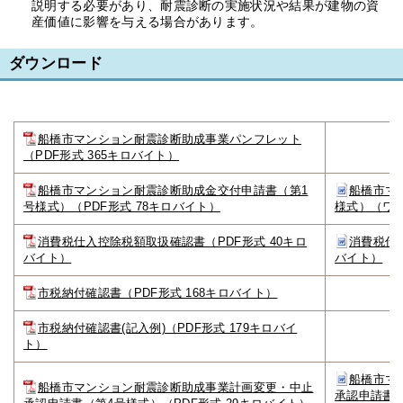
説明する必要があり、耐震診断の実施状況や結果が建物の資
産価値に影響を与える場合があります。
ダウンロード
船橋市マンション耐震診断助成事業パンフレット
（PDF形式 365キロバイト）
船橋市マンション耐震診断助成金交付申請書（第1
船橋市マ
号様式）（PDF形式 78キロバイト）
様式）（ワー
消費税仕入控除税額取扱確認書（PDF形式 40キロ
消費税仕
バイト）
バイト）
市税納付確認書（PDF形式 168キロバイト）
市税納付確認書(記入例)（PDF形式 179キロバイ
ト）
船橋市マ
船橋市マンション耐震診断助成事業計画変更・中止
承認申請書（