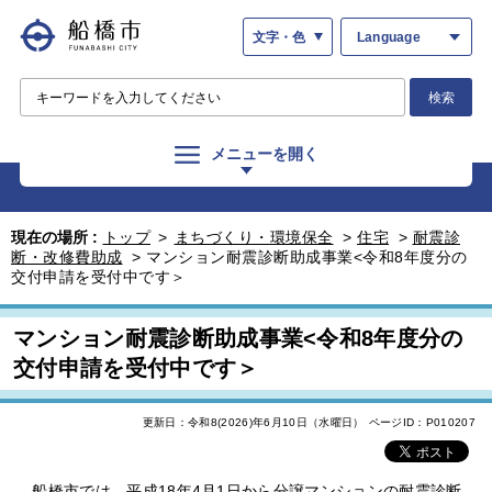
文字・色
Language
検索
メニューを開く
現在の場所 :
トップ
>
まちづくり・環境保全
>
住宅
>
耐震診
断・改修費助成
>
マンション耐震診断助成事業<令和8年度分の
交付申請を受付中です＞
マンション耐震診断助成事業<令和8年度分の
交付申請を受付中です＞
更新日：令和8(2026)年6月10日（水曜日）
ページID：P010207
船橋市では、平成18年4月1日から分譲マンションの耐震診断