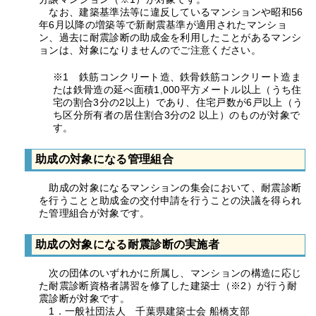
なお、建築基準法等に違反しているマンションや昭和56
年6月以降の増築等で新耐震基準が適用されたマンショ
ン、過去に耐震診断の助成金を利用したことがあるマンシ
ョンは、対象になりませんのでご注意ください。
※1 鉄筋コンクリート造、鉄骨鉄筋コンクリート造ま
たは鉄骨造の延べ面積1,000平方メートル以上（うち住
宅の割合3分の2以上）であり、住宅戸数が6戸以上（う
ち区分所有者の居住割合3分の2 以上）のものが対象で
す。
助成の対象になる管理組合
助成の対象になるマンションの集会において、耐震診断
を行うことと助成金の交付申請を行うことの決議を得られ
た管理組合が対象です。
助成の対象になる耐震診断の実施者
次の団体のいずれかに所属し、マンションの構造に応じ
た耐震診断資格者講習を修了した建築士（※2）が行う耐
震診断が対象です。
1．一般社団法人 千葉県建築士会 船橋支部