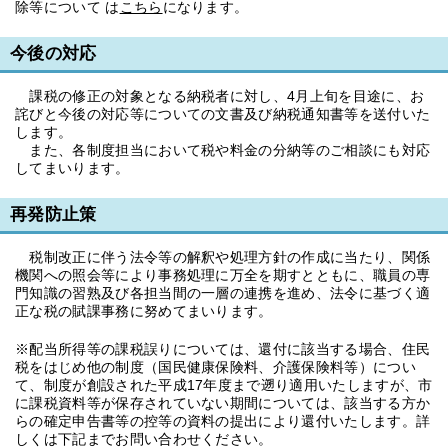
除等について は
こちら
になります。
今後の対応
課税の修正の対象となる納税者に対し、4月上旬を目途に、お
詫びと今後の対応等についての文書及び納税通知書等を送付いた
します。
また、各制度担当において税や料金の分納等のご相談にも対応
してまいります。
再発防止策
税制改正に伴う法令等の解釈や処理方針の作成に当たり、関係
機関への照会等により事務処理に万全を期すとともに、職員の専
門知識の習熟及び各担当間の一層の連携を進め、法令に基づく適
正な税の賦課事務に努めてまいります。
※配当所得等の課税誤りについては、還付に該当する場合、住民
税をはじめ他の制度（国民健康保険料、介護保険料等）につい
て、制度が創設された平成17年度まで遡り適用いたしますが、市
に課税資料等が保存されていない期間については、該当する方か
らの確定申告書等の控等の資料の提出により還付いたします。詳
しくは下記までお問い合わせください。