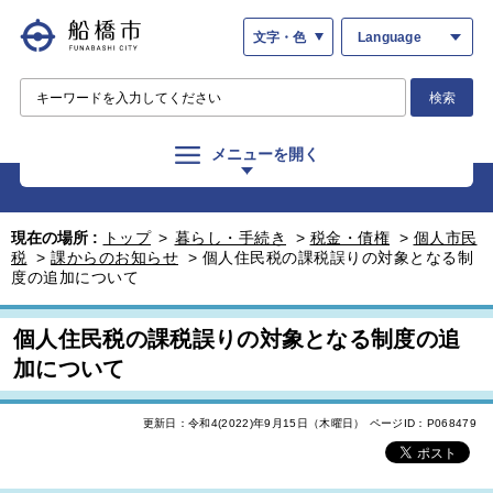
文字・色
Language
検索
メニューを開く
現在の場所 :
トップ
>
暮らし・手続き
>
税金・債権
>
個人市民
税
>
課からのお知らせ
>
個人住民税の課税誤りの対象となる制
度の追加について
個人住民税の課税誤りの対象となる制度の追
加について
更新日：令和4(2022)年9月15日（木曜日）
ページID：P068479