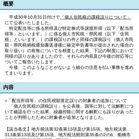
概要
平成30年10月31日付けで
「個人住民税の課税誤りについて」
にて公表いたしました。
特定配当等に係る所得及び特定株式等譲渡所得（以下「配当所
得等」といいます。）に係る個人市民税・県民税（以下「住民
税」といいます。）の課税誤りの件と同様の課税誤り（個人市民
税・県民税納税通知書送達後に確定申告書等が提出された場合の
取り扱い）の有無についてを精査した結果、下記の制度において
同様の誤りがありましたので、それらの内容及び今後の対応等に
ついてご報告いたします。
今後、このようなことがないよう細心の注意を払い事務を進め
てまいります。
内容
○「配当所得等」の住民税額算定誤りの対象者の追加について
「個人住民税の課税誤り」を公表後、国等に対して法解釈につ
いて確認を行った結果、繰越控除に関する解釈にも誤りがあった
ことが判明したために対象者が追加となりました。
【該当条文】地方税法第32条第13項及び第15項、地方税法第
313条第13項及び第15項、地方税法附則第35条の2の6、船橋市