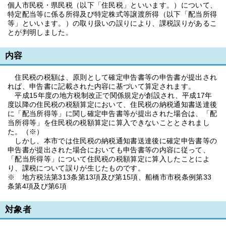
個人市民税・県民税（以下「住民税」といいます。）について、
特定配当等に係る所得及び特定株式等譲渡所得（以下「配当所得
等」といいます。）の取り扱いの誤りにより、課税誤りがあるこ
とが判明しました。
内容
住民税の税額は、原則として確定申告書等の申告書が提出され
れば、申告書に記載された内容に基づいて算定されます。
平成15年度の地方税制改正で関係規定が創設され、平成17年
度以降の住民税の税額算定において、住民税の納税通知書送達後
に「配当所得等」に関し確定申告書等が提出された場合は、「配
当所得等」を住民税の税額算定に算入できないこととされまし
た。（※）
しかし、本市では住民税の納税通知書送達後に確定申告書等の
申告書が提出された場合においても申告書等の内容に従って、
「配当所得等」について住民税の税額算定に算入したことによ
り、課税について誤りが生じたものです。
※ 地方税法第313条第13項及び第15項、船橋市市税条例第33
条第4項及び第6項
対象者