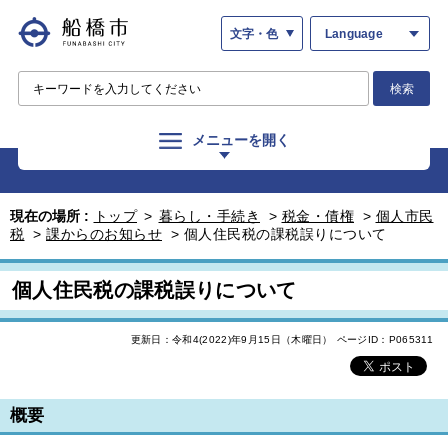
文字・色
Language
検索
メニューを開く
現在の場所 :
トップ
>
暮らし・手続き
>
税金・債権
>
個人市民
税
>
課からのお知らせ
>
個人住民税の課税誤りについて
個人住民税の課税誤りについて
更新日：令和4(2022)年9月15日（木曜日）
ページID：P065311
概要