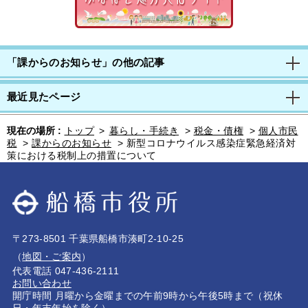
「課からのお知らせ」の他の記事
最近見たページ
現在の場所 :
トップ
>
暮らし・手続き
>
税金・債権
>
個人市民
税
>
課からのお知らせ
>
新型コロナウイルス感染症緊急経済対
策における税制上の措置について
〒273-8501 千葉県船橋市湊町2-10-25
（
地図・ご案内
）
代表電話 047-436-2111
お問い合わせ
開庁時間 月曜から金曜までの午前9時から午後5時まで（祝休
日・年末年始を除く）