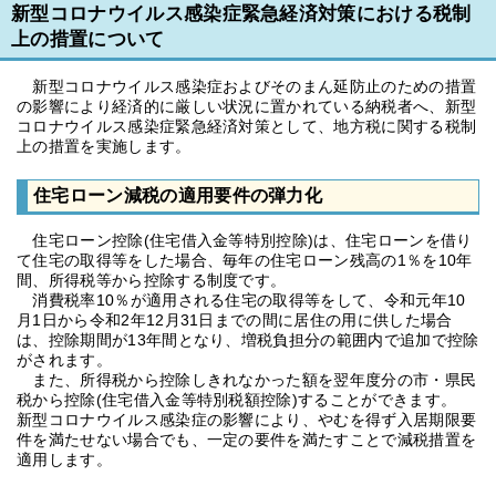
新型コロナウイルス感染症緊急経済対策における税制
上の措置について
新型コロナウイルス感染症およびそのまん延防止のための措置
の影響により経済的に厳しい状況に置かれている納税者へ、新型
コロナウイルス感染症緊急経済対策として、地方税に関する税制
上の措置を実施します。
住宅ローン減税の適用要件の弾力化
住宅ローン控除(住宅借入金等特別控除)は、住宅ローンを借り
て住宅の取得等をした場合、毎年の住宅ローン残高の1％を10年
間、所得税等から控除する制度です。
消費税率10％が適用される住宅の取得等をして、令和元年10
月1日から令和2年12月31日までの間に居住の用に供した場合
は、控除期間が13年間となり、増税負担分の範囲内で追加で控除
がされます。
また、所得税から控除しきれなかった額を翌年度分の市・県民
税から控除(住宅借入金等特別税額控除)することができます。
新型コロナウイルス感染症の影響により、やむを得ず入居期限要
件を満たせない場合でも、一定の要件を満たすことで減税措置を
適用します。