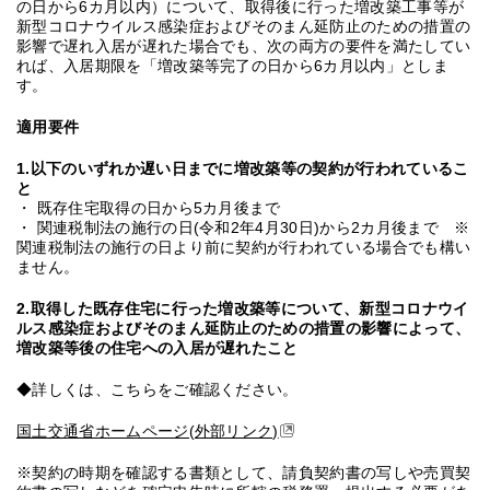
の日から6カ月以内）について、取得後に行った増改築工事等が
新型コロナウイルス感染症およびそのまん延防止のための措置の
影響で遅れ入居が遅れた場合でも、次の両方の要件を満たしてい
れば、入居期限を「増改築等完了の日から6カ月以内」としま
す。
適用要件
1.以下のいずれか遅い日までに増改築等の契約が行われているこ
と
・ 既存住宅取得の日から5カ月後まで
・ 関連税制法の施行の日(令和2年4月30日)から2カ月後まで ※
関連税制法の施行の日より前に契約が行われている場合でも構い
ません。
2.取得した既存住宅に行った増改築等について、新型コロナウイ
ルス感染症およびそのまん延防止のための措置の影響によって、
増改築等後の住宅への入居が遅れたこと
◆詳しくは、こちらをご確認ください。
国土交通省ホームページ(外部リンク)
※契約の時期を確認する書類として、請負契約書の写しや売買契