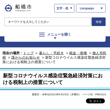
文字・色
Language
検索
メニューを開く
現在の場所 :
トップ
>
暮らし・手続き
>
税金・債権
>
個人市民
税
>
課からのお知らせ
>
新型コロナウイルス感染症緊急経済対
策における税制上の措置について
新型コロナウイルス感染症緊急経済対策にお
ける税制上の措置について
更新日：令和4(2022)年9月15日（木曜日）
ページID：P083131