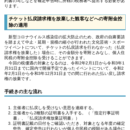
約書の写しなどを確定申告時に所轄の税務署へ提出する必要があ
ります。
チケット払戻請求権を放棄した観客などへの寄附金控
除の適用
新型コロナウイルス感染症の拡大防止のため、政府の自粛要請
を踏まえて中止・延期・規模の縮小が行われた文化芸術・スポー
ツイベントについて、チケットの払戻請求を行わなかった（払戻
請求権を放棄した）場合に、その金額分を寄附とみなし、個人住
民税の寄附金控除を受けることができます。
今回の税優遇の対象となるのは、令和2年2月1日から令和3年1
月31日までに国内で開催予定であったイベントについて、令和2
年2月1日から令和3年12月31日までの間に行われた払い戻し請求
権の放棄です。
手続きの主な流れ
主催者に払戻しを受けない意思を連絡する。
主催者から2種類の証明書を入手する。（「指定行事証明
書」、「払戻請求権放棄証明書」）
証明書記載の日付をご確認いただき、対象となる年度の確定
申告、確定申告は行わないが個人住民税の税額がある場合に