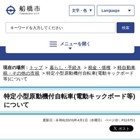
文字・色
Language
検索
メニューを開く
現在の場所 :
トップ
>
暮らし・手続き
>
税金・債権
>
軽自動車
税・その他の市税
>
特定小型原動機付自転車(電動キックボード
等)について
特定小型原動機付自転車(電動キックボード等)
について
更新日：令和8(2026)年4月1日（水曜日）
ページID：P116751